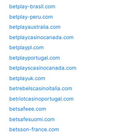
betplay-brasil.com
betplay-peru.com
betplayaustralia.com
betplaycasinocanada.com
betplaypl.com
betplayportugal.com
betplayscasinocanada.com
betplayuk.com
betrebelscasinoitalia.com
betriotcasinoportugal.com
betsafeee.com
betsafesuomi.com
betsson-france.com