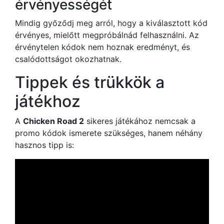
érvényességét
Mindig győződj meg arról, hogy a kiválasztott kód
érvényes, mielőtt megpróbálnád felhasználni. Az
érvénytelen kódok nem hoznak eredményt, és
csalódottságot okozhatnak.
Tippek és trükkök a
játékhoz
A
Chicken Road 2
sikeres játékához nemcsak a
promo kódok ismerete szükséges, hanem néhány
hasznos tipp is: