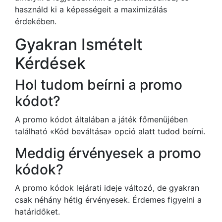
használd ki a képességeit a maximizálás
érdekében.
Gyakran Ismételt
Kérdések
Hol tudom beírni a promo
kódot?
A promo kódot általában a játék főmenüjében
található «Kód beváltása» opció alatt tudod beírni.
Meddig érvényesek a promo
kódok?
A promo kódok lejárati ideje változó, de gyakran
csak néhány hétig érvényesek. Érdemes figyelni a
határidőket.