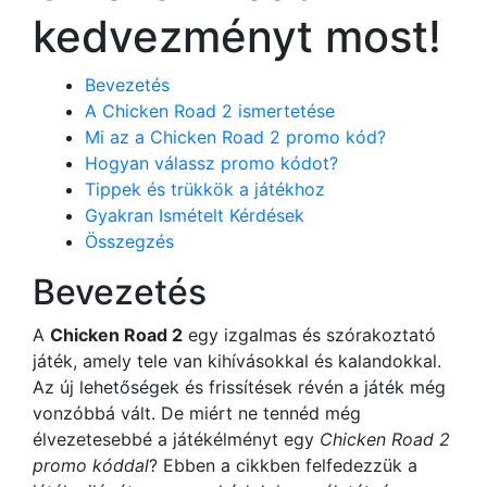
kedvezményt most!
Bevezetés
A Chicken Road 2 ismertetése
Mi az a Chicken Road 2 promo kód?
Hogyan válassz promo kódot?
Tippek és trükkök a játékhoz
Gyakran Ismételt Kérdések
Összegzés
Bevezetés
A
Chicken Road 2
egy izgalmas és szórakoztató
játék, amely tele van kihívásokkal és kalandokkal.
Az új lehetőségek és frissítések révén a játék még
vonzóbbá vált. De miért ne tennéd még
élvezetesebbé a játékélményt egy
Chicken Road 2
promo kóddal
? Ebben a cikkben felfedezzük a