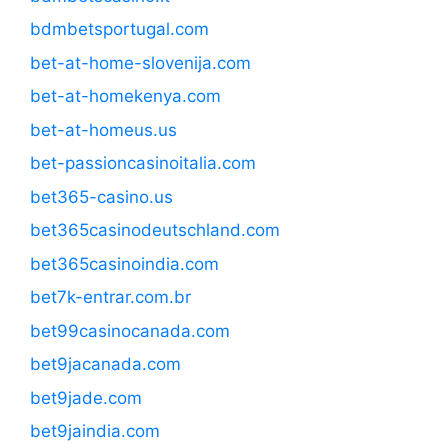
bdmbetsportugal.com
bet-at-home-slovenija.com
bet-at-homekenya.com
bet-at-homeus.us
bet-passioncasinoitalia.com
bet365-casino.us
bet365casinodeutschland.com
bet365casinoindia.com
bet7k-entrar.com.br
bet99casinocanada.com
bet9jacanada.com
bet9jade.com
bet9jaindia.com