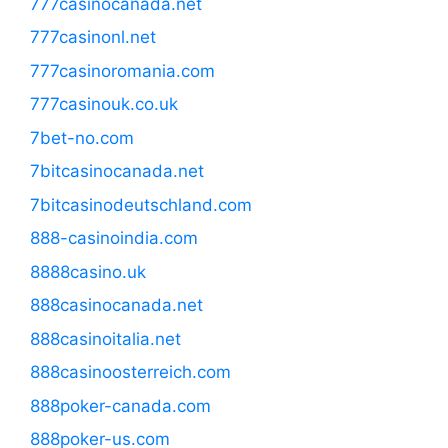
777casinocanada.net
777casinonl.net
777casinoromania.com
777casinouk.co.uk
7bet-no.com
7bitcasinocanada.net
7bitcasinodeutschland.com
888-casinoindia.com
8888casino.uk
888casinocanada.net
888casinoitalia.net
888casinoosterreich.com
888poker-canada.com
888poker-us.com