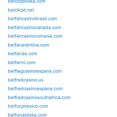
betclicpolska.com
betclicpt.net
betfaircasinobrasil.com
betfaircasinocanada.com
betfaircasinoromania.com
betfanarentina.com
betfande.com
betfannl.com
betflagcasinoespana.com
betfredcasino.us
betfredcasinoespana.com
betfredcasinosouthafrica.com
betfurymexico.com
betfurypolska.com