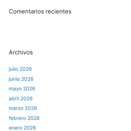
Comentarios recientes
Archivos
julio 2026
junio 2026
mayo 2026
abril 2026
marzo 2026
febrero 2026
enero 2026