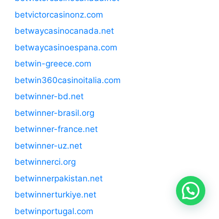
betvictorcasinonz.com
betwaycasinocanada.net
betwaycasinoespana.com
betwin-greece.com
betwin360casinoitalia.com
betwinner-bd.net
betwinner-brasil.org
betwinner-france.net
betwinner-uz.net
betwinnerci.org
betwinnerpakistan.net
betwinnerturkiye.net
betwinportugal.com