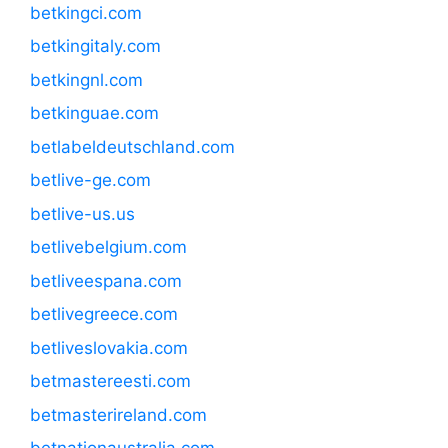
betkingci.com
betkingitaly.com
betkingnl.com
betkinguae.com
betlabeldeutschland.com
betlive-ge.com
betlive-us.us
betlivebelgium.com
betliveespana.com
betlivegreece.com
betliveslovakia.com
betmastereesti.com
betmasterireland.com