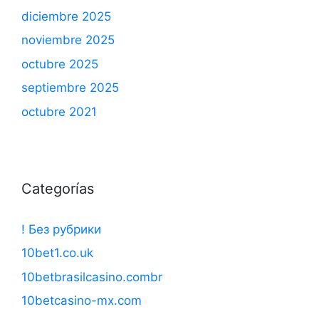
diciembre 2025
noviembre 2025
octubre 2025
septiembre 2025
octubre 2021
Categorías
! Без рубрики
10bet1.co.uk
10betbrasilcasino.combr
10betcasino-mx.com