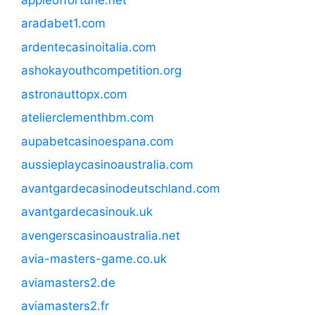
aradabet1.com
ardentecasinoitalia.com
ashokayouthcompetition.org
astronauttopx.com
atelierclementhbm.com
aupabetcasinoespana.com
aussieplaycasinoaustralia.com
avantgardecasinodeutschland.com
avantgardecasinouk.uk
avengerscasinoaustralia.net
avia-masters-game.co.uk
aviamasters2.de
aviamasters2.fr