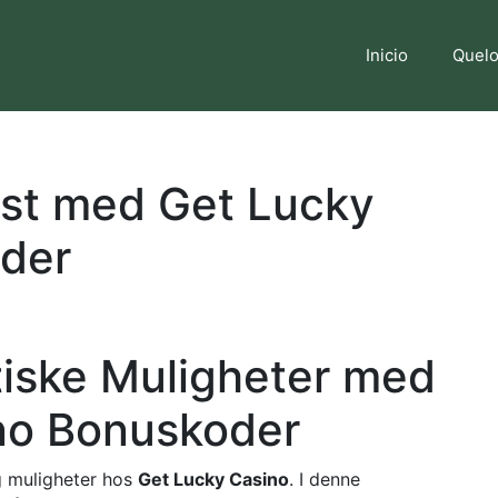
Inicio
Quelo
nst med Get Lucky
der
iske Muligheter med
no Bonuskoder
g muligheter hos
Get Lucky Casino
. I denne