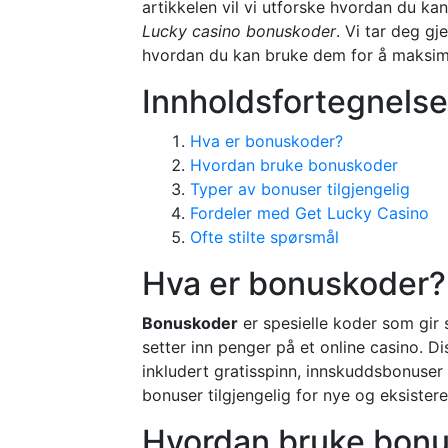
artikkelen vil vi utforske hvordan du ka
Lucky casino bonuskoder
. Vi tar deg g
hvordan du kan bruke dem for å maksime
Innholdsfortegnelse
Hva er bonuskoder?
Hvordan bruke bonuskoder
Typer av bonuser tilgjengelig
Fordeler med Get Lucky Casino
Ofte stilte spørsmål
Hva er bonuskoder?
Bonuskoder
er spesielle koder som gir s
setter inn penger på et online casino. D
inkludert gratisspinn, innskuddsbonuse
bonuser tilgjengelig for nye og eksistere
Hvordan bruke bon