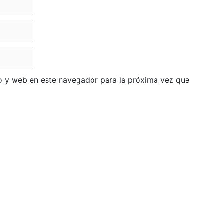
o y web en este navegador para la próxima vez que