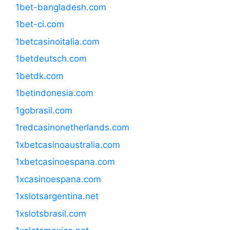
1bet-bangladesh.com
1bet-ci.com
1betcasinoitalia.com
1betdeutsch.com
1betdk.com
1betindonesia.com
1gobrasil.com
1redcasinonetherlands.com
1xbetcasinoaustralia.com
1xbetcasinoespana.com
1xcasinoespana.com
1xslotsargentina.net
1xslotsbrasil.com