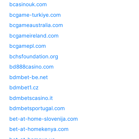
bcasinouk.com
bcgame-turkiye.com
bcgameaustralia.com
bcgameireland.com
bcgamepl.com
bchsfoundation.org
bd888casino.com
bdmbet-be.net
bdmbet1.cz
bdmbetscasino.it
bdmbetsportugal.com
bet-at-home-slovenija.com
bet-at-homekenya.com