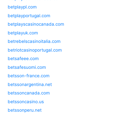
betplaypl.com
betplayportugal.com
betplayscasinocanada.com
betplayuk.com
betrebelscasinoitalia.com
betriotcasinoportugal.com
betsafeee.com
betsafesuomi.com
betsson-france.com
betssonargentina.net
betssoncanada.com
betssoncasino.us
betssonperu.net