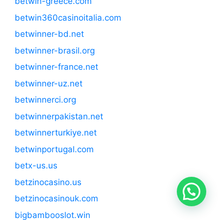
betwin-greece.com
betwin360casinoitalia.com
betwinner-bd.net
betwinner-brasil.org
betwinner-france.net
betwinner-uz.net
betwinnerci.org
betwinnerpakistan.net
betwinnerturkiye.net
betwinportugal.com
betx-us.us
betzinocasino.us
betzinocasinouk.com
bigbambooslot.win