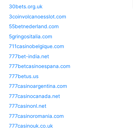
30bets.org.uk
3coinvolcanoesslot.com
55betnederland.com
5gringositalia.com
711casinobelgique.com
777bet-india.net
777betcasinoespana.com
777betus.us
777casinoargentina.com
777casinocanada.net
777casinonl.net
777casinoromania.com
777casinouk.co.uk