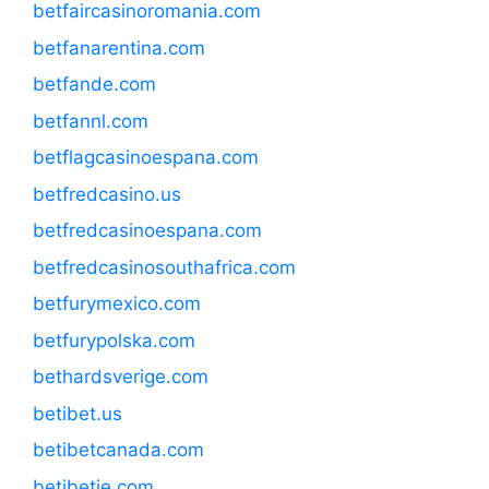
betfaircasinoromania.com
betfanarentina.com
betfande.com
betfannl.com
betflagcasinoespana.com
betfredcasino.us
betfredcasinoespana.com
betfredcasinosouthafrica.com
betfurymexico.com
betfurypolska.com
bethardsverige.com
betibet.us
betibetcanada.com
betibetie.com