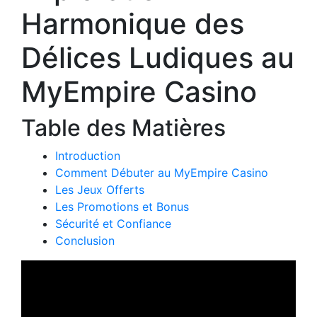
Harmonique des
Délices Ludiques au
MyEmpire Casino
Table des Matières
Introduction
Comment Débuter au MyEmpire Casino
Les Jeux Offerts
Les Promotions et Bonus
Sécurité et Confiance
Conclusion