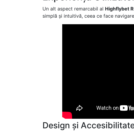
Un alt aspect remarcabil al
Highflybet 
simplă și intuitivă, ceea ce face navigare
Design și Accesibilitat