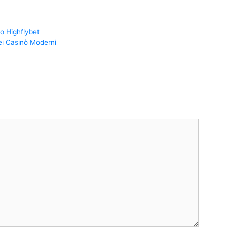
o Highflybet
nei Casinò Moderni