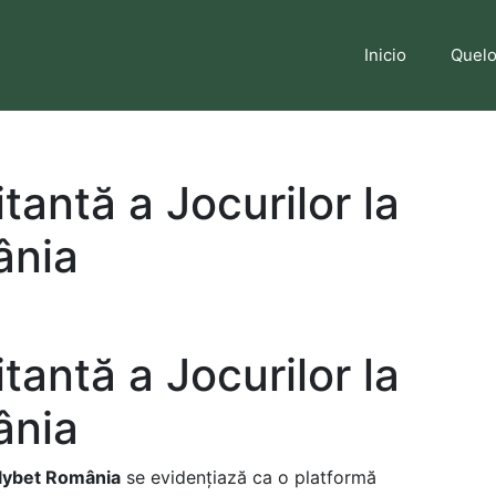
Inicio
Quelo
tantă a Jocurilor la
ânia
tantă a Jocurilor la
ânia
lybet România
se evidențiază ca o platformă