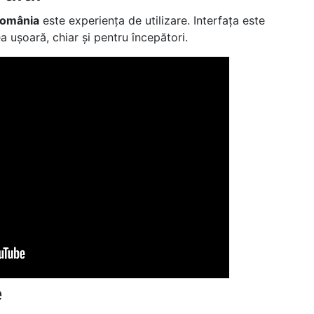
România
este experiența de utilizare. Interfața este
a ușoară, chiar și pentru începători.
e