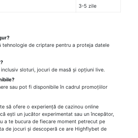
3-5 zile
gur?
ză tehnologie de criptare pentru a proteja datele
t?
nclusiv sloturi, jocuri de masă și opțiuni live.
ibile?
ere sau pot fi disponibile în cadrul promoțiilor
te să ofere o experiență de cazinou online
e că ești un jucător experimentat sau un începător,
tru a te bucura de fiecare moment petrecut pe
ta de jocuri și descoperă ce are Highflybet de