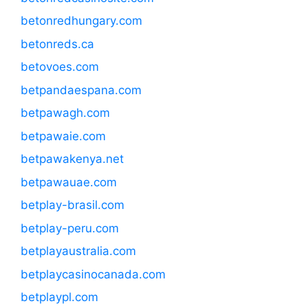
betonredhungary.com
betonreds.ca
betovoes.com
betpandaespana.com
betpawagh.com
betpawaie.com
betpawakenya.net
betpawauae.com
betplay-brasil.com
betplay-peru.com
betplayaustralia.com
betplaycasinocanada.com
betplaypl.com