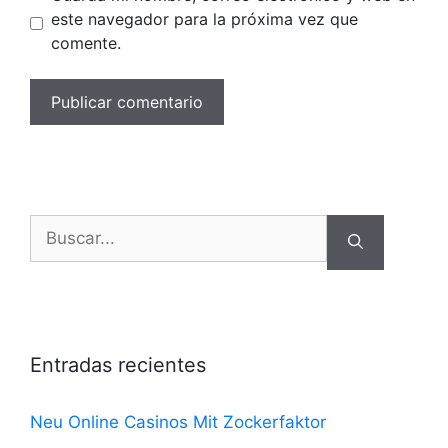
este navegador para la próxima vez que
comente.
Buscar:
Entradas recientes
Neu Online Casinos Mit Zockerfaktor