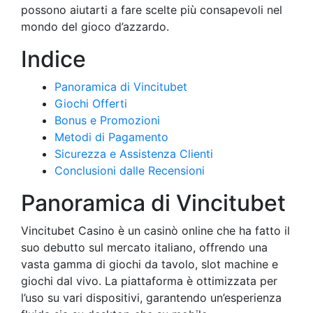
possono aiutarti a fare scelte più consapevoli nel
mondo del gioco d’azzardo.
Indice
Panoramica di Vincitubet
Giochi Offerti
Bonus e Promozioni
Metodi di Pagamento
Sicurezza e Assistenza Clienti
Conclusioni dalle Recensioni
Panoramica di Vincitubet
Vincitubet Casino è un casinò online che ha fatto il
suo debutto sul mercato italiano, offrendo una
vasta gamma di giochi da tavolo, slot machine e
giochi dal vivo. La piattaforma è ottimizzata per
l’uso su vari dispositivi, garantendo un’esperienza