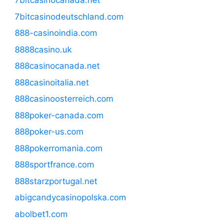
7bitcasinocanada.net
7bitcasinodeutschland.com
888-casinoindia.com
8888casino.uk
888casinocanada.net
888casinoitalia.net
888casinoosterreich.com
888poker-canada.com
888poker-us.com
888pokerromania.com
888sportfrance.com
888starzportugal.net
abigcandycasinopolska.com
abolbet1.com