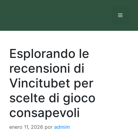
Saltar
al
Menú
contenido
Esplorando le
recensioni di
Vincitubet per
scelte di gioco
consapevoli
enero 11, 2026
por
admim