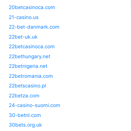
20betcasinoca.com
21-casino.us
22-bet-danmark.com
22bet-uk.uk
22betcasinoca.com
22bethungary.net
22betnigeria.net
22betromania.com
22betscasino.pl
22betza.com
24-casino-suomi.com
30-betnl.com
30bets.org.uk