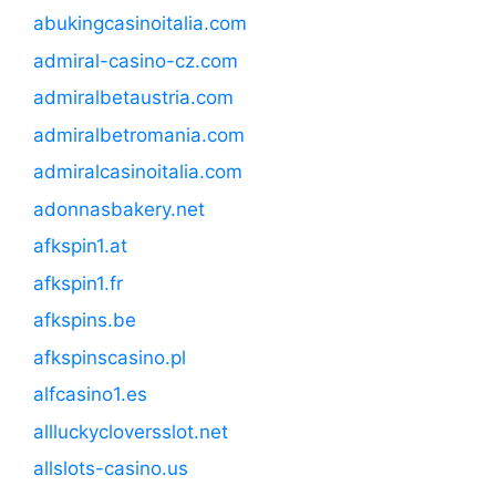
abukingcasinoitalia.com
admiral-casino-cz.com
admiralbetaustria.com
admiralbetromania.com
admiralcasinoitalia.com
adonnasbakery.net
afkspin1.at
afkspin1.fr
afkspins.be
afkspinscasino.pl
alfcasino1.es
allluckycloversslot.net
allslots-casino.us