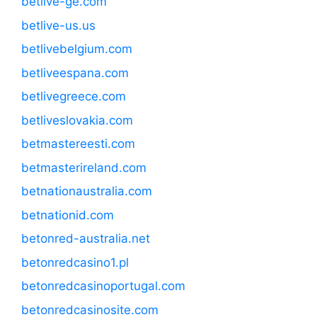
betlive-ge.com
betlive-us.us
betlivebelgium.com
betliveespana.com
betlivegreece.com
betliveslovakia.com
betmastereesti.com
betmasterireland.com
betnationaustralia.com
betnationid.com
betonred-australia.net
betonredcasino1.pl
betonredcasinoportugal.com
betonredcasinosite.com