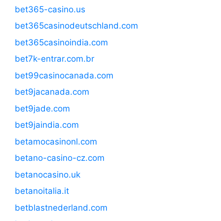
bet365-casino.us
bet365casinodeutschland.com
bet365casinoindia.com
bet7k-entrar.com.br
bet99casinocanada.com
bet9jacanada.com
bet9jade.com
bet9jaindia.com
betamocasinonl.com
betano-casino-cz.com
betanocasino.uk
betanoitalia.it
betblastnederland.com