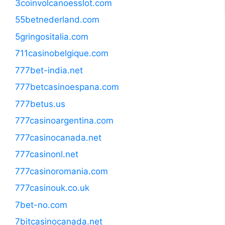
3coinvolcanoesslot.com
55betnederland.com
5gringositalia.com
711casinobelgique.com
777bet-india.net
777betcasinoespana.com
777betus.us
777casinoargentina.com
777casinocanada.net
777casinonl.net
777casinoromania.com
777casinouk.co.uk
7bet-no.com
7bitcasinocanada.net