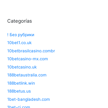
Categorías
! Без рубрики
10bet1.co.uk
10betbrasilcasino.combr
10betcasino-mx.com
10betcasino.uk
188betaustralia.com
188betlink.win
188betus.us
1bet-bangladesh.com
1bet-ci.com