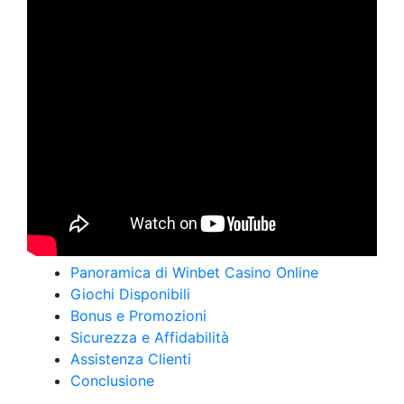
Panoramica di Winbet Casino Online
Giochi Disponibili
Bonus e Promozioni
Sicurezza e Affidabilità
Assistenza Clienti
Conclusione