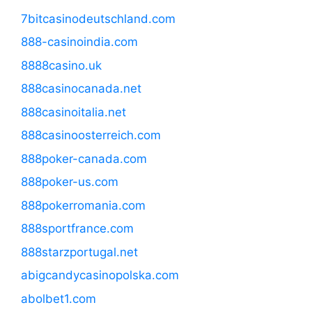
7bitcasinodeutschland.com
888-casinoindia.com
8888casino.uk
888casinocanada.net
888casinoitalia.net
888casinoosterreich.com
888poker-canada.com
888poker-us.com
888pokerromania.com
888sportfrance.com
888starzportugal.net
abigcandycasinopolska.com
abolbet1.com