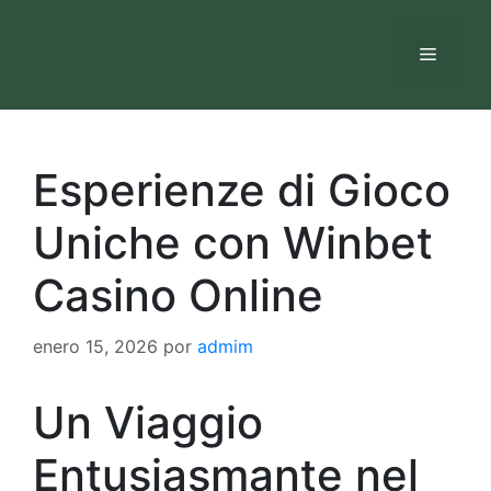
Saltar
al
Menú
contenido
Esperienze di Gioco
Uniche con Winbet
Casino Online
enero 15, 2026
por
admim
Un Viaggio
Entusiasmante nel