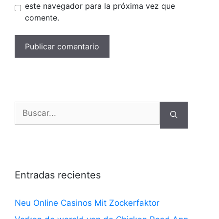
este navegador para la próxima vez que
comente.
Buscar:
Entradas recientes
Neu Online Casinos Mit Zockerfaktor