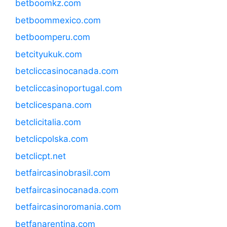
betboomkz.com
betboommexico.com
betboomperu.com
betcityukuk.com
betcliccasinocanada.com
betcliccasinoportugal.com
betclicespana.com
betclicitalia.com
betclicpolska.com
betclicpt.net
betfaircasinobrasil.com
betfaircasinocanada.com
betfaircasinoromania.com
betfanarentina.com