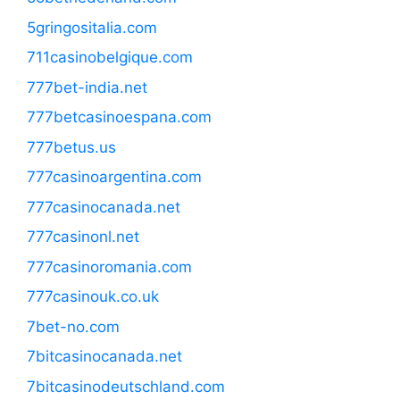
5gringositalia.com
711casinobelgique.com
777bet-india.net
777betcasinoespana.com
777betus.us
777casinoargentina.com
777casinocanada.net
777casinonl.net
777casinoromania.com
777casinouk.co.uk
7bet-no.com
7bitcasinocanada.net
7bitcasinodeutschland.com