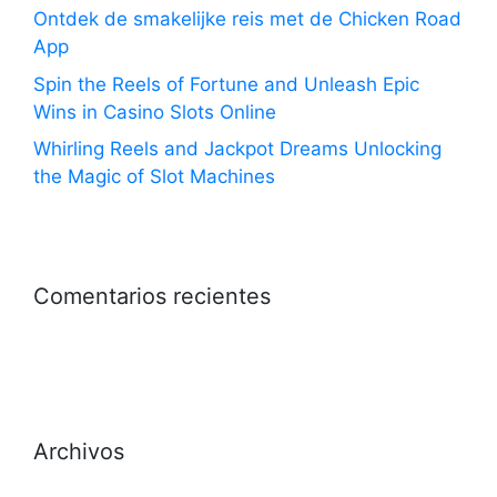
Ontdek de smakelijke reis met de Chicken Road
App
Spin the Reels of Fortune and Unleash Epic
Wins in Casino Slots Online
Whirling Reels and Jackpot Dreams Unlocking
the Magic of Slot Machines
Comentarios recientes
Archivos