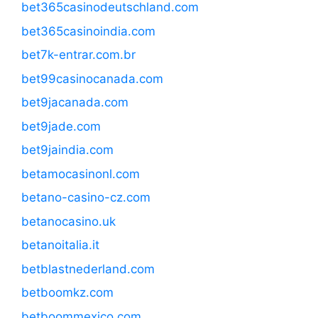
bet365casinodeutschland.com
bet365casinoindia.com
bet7k-entrar.com.br
bet99casinocanada.com
bet9jacanada.com
bet9jade.com
bet9jaindia.com
betamocasinonl.com
betano-casino-cz.com
betanocasino.uk
betanoitalia.it
betblastnederland.com
betboomkz.com
betboommexico.com