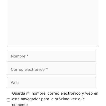
Nombre
Correo
electrónico
Web
Guarda mi nombre, correo electrónico y web en
este navegador para la próxima vez que
comente.