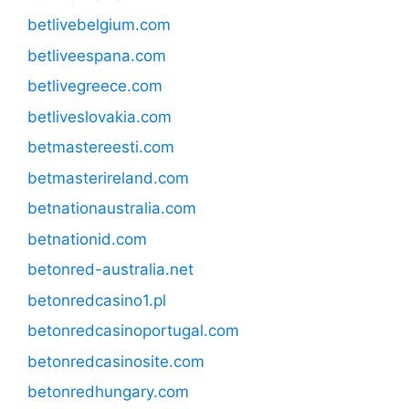
betlivebelgium.com
betliveespana.com
betlivegreece.com
betliveslovakia.com
betmastereesti.com
betmasterireland.com
betnationaustralia.com
betnationid.com
betonred-australia.net
betonredcasino1.pl
betonredcasinoportugal.com
betonredcasinosite.com
betonredhungary.com