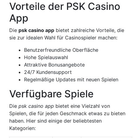
Vorteile der PSK Casino
App
Die
psk casino app
bietet zahlreiche Vorteile, die
sie zur idealen Wahl für Casinospieler machen:
Benutzerfreundliche Oberfläche
Hohe Spielauswahl
Attraktive Bonusangebote
24/7 Kundensupport
Regelmäßige Updates mit neuen Spielen
Verfügbare Spiele
Die
psk casino app
bietet eine Vielzahl von
Spielen, die für jeden Geschmack etwas zu bieten
haben. Hier sind einige der beliebtesten
Kategorien: