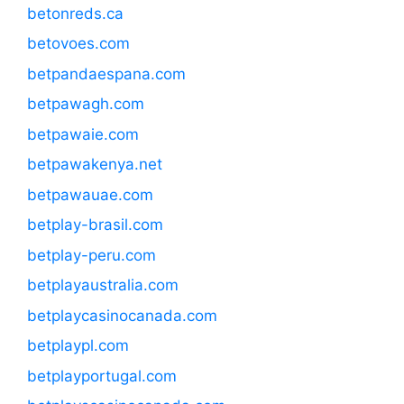
betonreds.ca
betovoes.com
betpandaespana.com
betpawagh.com
betpawaie.com
betpawakenya.net
betpawauae.com
betplay-brasil.com
betplay-peru.com
betplayaustralia.com
betplaycasinocanada.com
betplaypl.com
betplayportugal.com