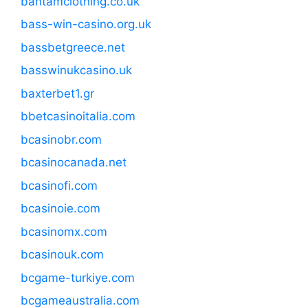
bantamclothing.co.uk
bass-win-casino.org.uk
bassbetgreece.net
basswinukcasino.uk
baxterbet1.gr
bbetcasinoitalia.com
bcasinobr.com
bcasinocanada.net
bcasinofi.com
bcasinoie.com
bcasinomx.com
bcasinouk.com
bcgame-turkiye.com
bcgameaustralia.com