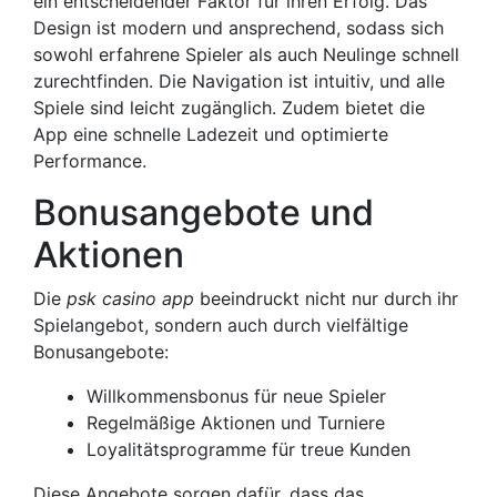
ein entscheidender Faktor für ihren Erfolg. Das
Design ist modern und ansprechend, sodass sich
sowohl erfahrene Spieler als auch Neulinge schnell
zurechtfinden. Die Navigation ist intuitiv, und alle
Spiele sind leicht zugänglich. Zudem bietet die
App eine schnelle Ladezeit und optimierte
Performance.
Bonusangebote und
Aktionen
Die
psk casino app
beeindruckt nicht nur durch ihr
Spielangebot, sondern auch durch vielfältige
Bonusangebote:
Willkommensbonus für neue Spieler
Regelmäßige Aktionen und Turniere
Loyalitätsprogramme für treue Kunden
Diese Angebote sorgen dafür, dass das