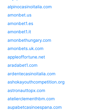
alpinocasinoitalia.com
amonbet.us
amonbet1.es
amonbet1.it
amonbethungary.com
amonbets.uk.com
appleoffortune.net
aradabet1.com
ardentecasinoitalia.com
ashokayouthcompetition.org
astronauttopx.com
atelierclementhbm.com
aupabetcasinoespana.com