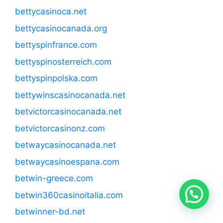
bettycasinoca.net
bettycasinocanada.org
bettyspinfrance.com
bettyspinosterreich.com
bettyspinpolska.com
bettywinscasinocanada.net
betvictorcasinocanada.net
betvictorcasinonz.com
betwaycasinocanada.net
betwaycasinoespana.com
betwin-greece.com
betwin360casinoitalia.com
betwinner-bd.net