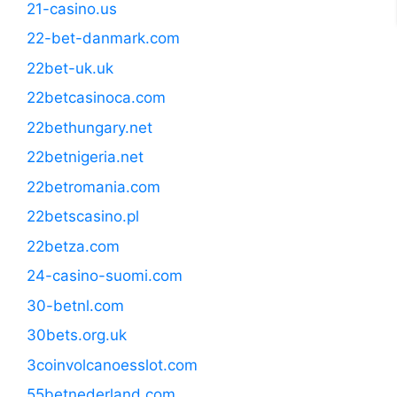
21-casino.us
22-bet-danmark.com
22bet-uk.uk
22betcasinoca.com
22bethungary.net
22betnigeria.net
22betromania.com
22betscasino.pl
22betza.com
24-casino-suomi.com
30-betnl.com
30bets.org.uk
3coinvolcanoesslot.com
55betnederland.com