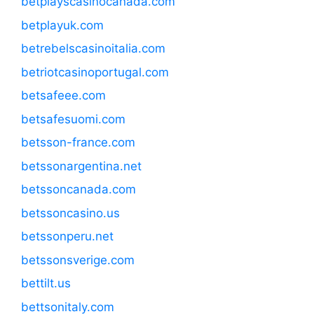
betplayscasinocanada.com
betplayuk.com
betrebelscasinoitalia.com
betriotcasinoportugal.com
betsafeee.com
betsafesuomi.com
betsson-france.com
betssonargentina.net
betssoncanada.com
betssoncasino.us
betssonperu.net
betssonsverige.com
bettilt.us
bettsonitaly.com