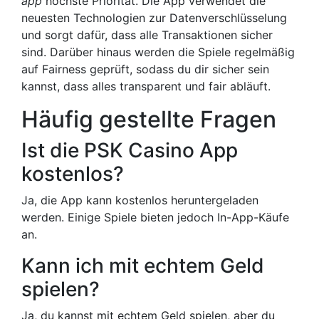
app
höchste Priorität. Die App verwendet die
neuesten Technologien zur Datenverschlüsselung
und sorgt dafür, dass alle Transaktionen sicher
sind. Darüber hinaus werden die Spiele regelmäßig
auf Fairness geprüft, sodass du dir sicher sein
kannst, dass alles transparent und fair abläuft.
Häufig gestellte Fragen
Ist die PSK Casino App
kostenlos?
Ja, die App kann kostenlos heruntergeladen
werden. Einige Spiele bieten jedoch In-App-Käufe
an.
Kann ich mit echtem Geld
spielen?
Ja, du kannst mit echtem Geld spielen, aber du