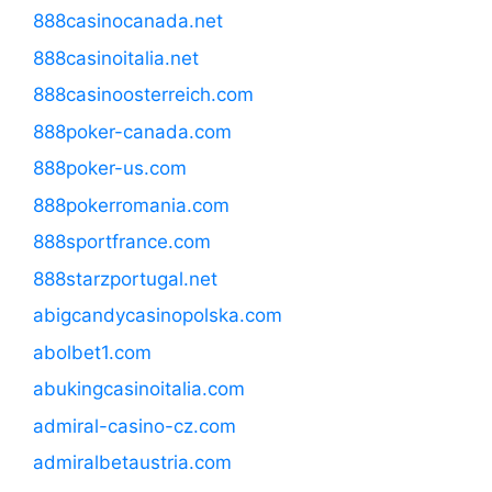
888casinocanada.net
888casinoitalia.net
888casinoosterreich.com
888poker-canada.com
888poker-us.com
888pokerromania.com
888sportfrance.com
888starzportugal.net
abigcandycasinopolska.com
abolbet1.com
abukingcasinoitalia.com
admiral-casino-cz.com
admiralbetaustria.com