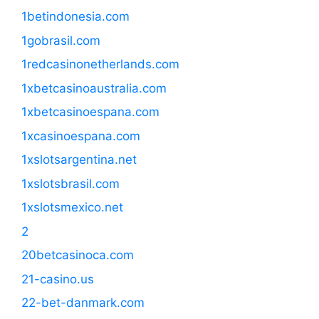
1betindonesia.com
1gobrasil.com
1redcasinonetherlands.com
1xbetcasinoaustralia.com
1xbetcasinoespana.com
1xcasinoespana.com
1xslotsargentina.net
1xslotsbrasil.com
1xslotsmexico.net
2
20betcasinoca.com
21-casino.us
22-bet-danmark.com