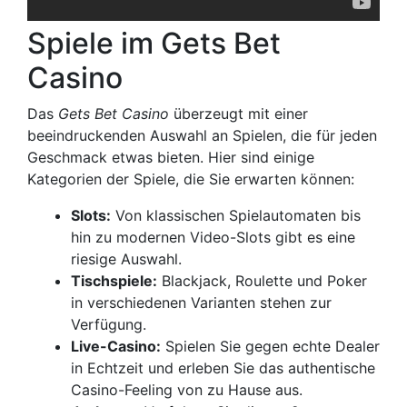
Spiele im Gets Bet
Casino
Das
Gets Bet Casino
überzeugt mit einer
beeindruckenden Auswahl an Spielen, die für jeden
Geschmack etwas bieten. Hier sind einige
Kategorien der Spiele, die Sie erwarten können:
Slots:
Von klassischen Spielautomaten bis
hin zu modernen Video-Slots gibt es eine
riesige Auswahl.
Tischspiele:
Blackjack, Roulette und Poker
in verschiedenen Varianten stehen zur
Verfügung.
Live-Casino:
Spielen Sie gegen echte Dealer
in Echtzeit und erleben Sie das authentische
Casino-Feeling von zu Hause aus.