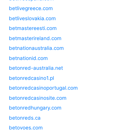
betlivegreece.com
betliveslovakia.com
betmastereesti.com
betmasterireland.com
betnationaustralia.com
betnationid.com
betonred-australia.net
betonredcasino1.pl
betonredcasinoportugal.com
betonredcasinosite.com
betonredhungary.com
betonreds.ca
betovoes.com