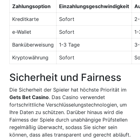
Zahlungsoption
Einzahlungsgeschwindigkeit
Au
Kreditkarte
Sofort
2-
e-Wallet
Sofort
1-
Banküberweisung
1-3 Tage
3-
Kryptowährung
Sofort
So
Sicherheit und Fairness
Die Sicherheit der Spieler hat höchste Priorität im
Gets Bet Casino
. Das Casino verwendet
fortschrittliche Verschlüsselungstechnologien, um
Ihre Daten zu schützen. Darüber hinaus wird die
Fairness der Spiele durch unabhängige Prüfstellen
regelmäßig überwacht, sodass Sie sicher sein
können, dass alles transparent und gerecht abläuft.