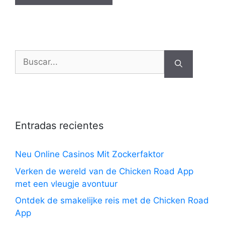
Buscar:
Entradas recientes
Neu Online Casinos Mit Zockerfaktor
Verken de wereld van de Chicken Road App
met een vleugje avontuur
Ontdek de smakelijke reis met de Chicken Road
App