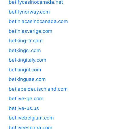
betifycasinocanada.net
betifynorway.com
betiniacasinocanada.com
betiniasverige.com
betking-tr.com
betkingci.com
betkingitaly.com
betkingnl.com
betkinguae.com
betlabeldeutschland.com
betlive-ge.com
betlive-us.us
betlivebelgium.com
betliveespana.com