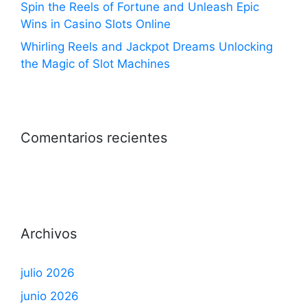
Spin the Reels of Fortune and Unleash Epic
Wins in Casino Slots Online
Whirling Reels and Jackpot Dreams Unlocking
the Magic of Slot Machines
Comentarios recientes
Archivos
julio 2026
junio 2026