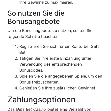
Ihre Gewinne zu maximieren.
So nutzen Sie die
Bonusangebote
Um die Bonusangebote zu nutzen, sollten Sie
folgende Schritte beachten:
Registrieren Sie sich für ein Konto bei Gets
Bet.
Tätigen Sie Ihre erste Einzahlung unter
Verwendung des entsprechenden
Bonuscodes.
Spielen Sie die angegebenen Spiele, um den
Bonus freizuschalten.
Genießen Sie Ihre zusätzlichen Gewinne!
Zahlungsoptionen
Das
Gets Bet Casino
bietet eine Vielzahl von