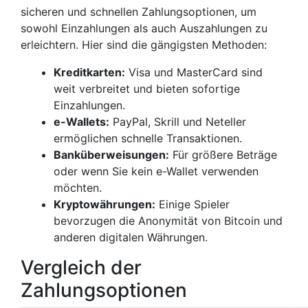
sicheren und schnellen Zahlungsoptionen, um
sowohl Einzahlungen als auch Auszahlungen zu
erleichtern. Hier sind die gängigsten Methoden:
Kreditkarten:
Visa und MasterCard sind
weit verbreitet und bieten sofortige
Einzahlungen.
e-Wallets:
PayPal, Skrill und Neteller
ermöglichen schnelle Transaktionen.
Banküberweisungen:
Für größere Beträge
oder wenn Sie kein e-Wallet verwenden
möchten.
Kryptowährungen:
Einige Spieler
bevorzugen die Anonymität von Bitcoin und
anderen digitalen Währungen.
Vergleich der
Zahlungsoptionen