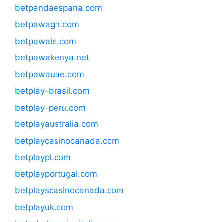
betpandaespana.com
betpawagh.com
betpawaie.com
betpawakenya.net
betpawauae.com
betplay-brasil.com
betplay-peru.com
betplayaustralia.com
betplaycasinocanada.com
betplaypl.com
betplayportugal.com
betplayscasinocanada.com
betplayuk.com