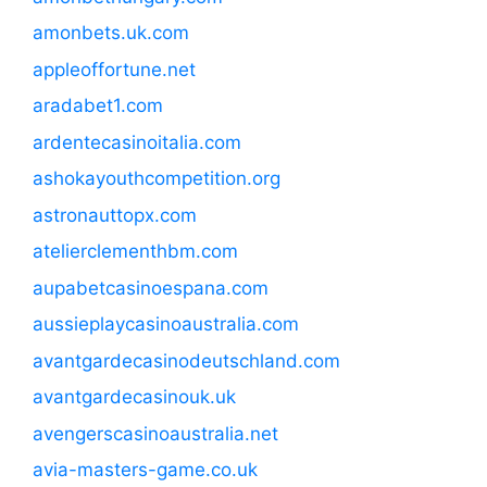
amonbets.uk.com
appleoffortune.net
aradabet1.com
ardentecasinoitalia.com
ashokayouthcompetition.org
astronauttopx.com
atelierclementhbm.com
aupabetcasinoespana.com
aussieplaycasinoaustralia.com
avantgardecasinodeutschland.com
avantgardecasinouk.uk
avengerscasinoaustralia.net
avia-masters-game.co.uk