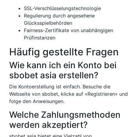
SSL-Verschlüsselungstechnologie
Regulierung durch angesehene
Glücksspielbehörden
Fairness-Zertifikate von unabhängigen
Prüfinstanzen
Häufig gestellte Fragen
Wie kann ich ein Konto bei
sbobet asia erstellen?
Die Kontoerstellung ist einfach. Besuche die
Webseite von sbobet, klicke auf «Registrieren» und
folge den Anweisungen.
Welche Zahlungsmethoden
werden akzeptiert?
sbobet asia bietet eine Vielzahl von