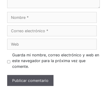
Nombre
Correo
electrónico
Web
Guarda mi nombre, correo electrónico y web en
este navegador para la próxima vez que
comente.