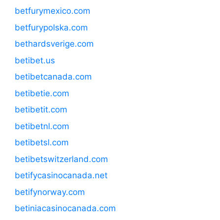
betfurymexico.com
betfurypolska.com
bethardsverige.com
betibet.us
betibetcanada.com
betibetie.com
betibetit.com
betibetnl.com
betibetsl.com
betibetswitzerland.com
betifycasinocanada.net
betifynorway.com
betiniacasinocanada.com