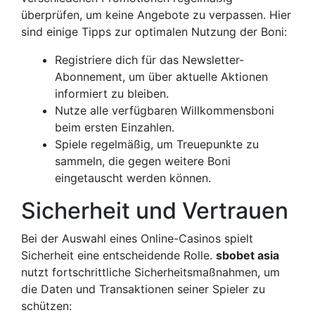
überprüfen, um keine Angebote zu verpassen. Hier
sind einige Tipps zur optimalen Nutzung der Boni:
Registriere dich für das Newsletter-
Abonnement, um über aktuelle Aktionen
informiert zu bleiben.
Nutze alle verfügbaren Willkommensboni
beim ersten Einzahlen.
Spiele regelmäßig, um Treuepunkte zu
sammeln, die gegen weitere Boni
eingetauscht werden können.
Sicherheit und Vertrauen
Bei der Auswahl eines Online-Casinos spielt
Sicherheit eine entscheidende Rolle.
sbobet asia
nutzt fortschrittliche Sicherheitsmaßnahmen, um
die Daten und Transaktionen seiner Spieler zu
schützen: