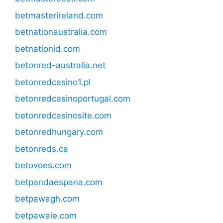
betmasterireland.com
betnationaustralia.com
betnationid.com
betonred-australia.net
betonredcasino1.pl
betonredcasinoportugal.com
betonredcasinosite.com
betonredhungary.com
betonreds.ca
betovoes.com
betpandaespana.com
betpawagh.com
betpawaie.com