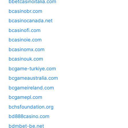
bbetcasinoitalia.com
bcasinobr.com
bcasinocanada.net
bcasinofi.com
bcasinoie.com
bcasinomx.com
bcasinouk.com
bcgame-turkiye.com
bcgameaustralia.com
bcgameireland.com
bcgamepl.com
bchsfoundation.org
bd888casino.com
bdmbet-be.net