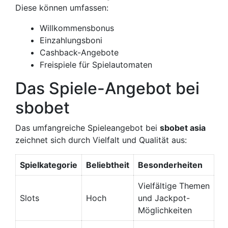
Diese können umfassen:
Willkommensbonus
Einzahlungsboni
Cashback-Angebote
Freispiele für Spielautomaten
Das Spiele-Angebot bei
sbobet
Das umfangreiche Spieleangebot bei
sbobet asia
zeichnet sich durch Vielfalt und Qualität aus:
Spielkategorie
Beliebtheit
Besonderheiten
Vielfältige Themen
Slots
Hoch
und Jackpot-
Möglichkeiten