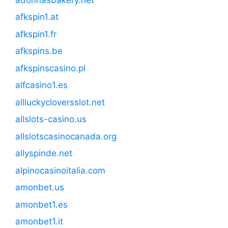
afkspin1.at
afkspin1.fr
afkspins.be
afkspinscasino.pl
alfcasino1.es
allluckycloversslot.net
allslots-casino.us
allslotscasinocanada.org
allyspinde.net
alpinocasinoitalia.com
amonbet.us
amonbet1.es
amonbet1.it