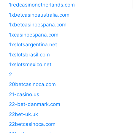
1redcasinonetherlands.com
1xbetcasinoaustralia.com
1xbetcasinoespana.com
1xcasinoespana.com
1xslotsargentina.net
1xslotsbrasil.com
1xslotsmexico.net
2
20betcasinoca.com
21-casino.us
22-bet-danmark.com
22bet-uk.uk
22betcasinoca.com