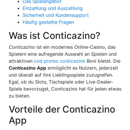
Das Spielangebot
Einzahlung und Auszahlung
Sicherheit und Kundensupport
Häufig gestellte Fragen
Was ist Conticazino?
Conticazino
ist ein modernes Online-Casino, das
Spielern eine aufregende Auswahl an Spielen und
attraktiven
cod promo conticazino
Boni bietet. Die
Conticazino App
ermöglicht es Nutzern, jederzeit
und überall auf ihre Lieblingsspiele zuzugreifen.
Egal, ob du Slots, Tischspiele oder Live-Dealer-
Spiele bevorzugst, Conticazino hat für jeden etwas
zu bieten.
Vorteile der Conticazino
App