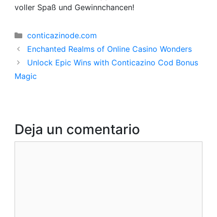
voller Spaß und Gewinnchancen!
Categorías
conticazinode.com
Enchanted Realms of Online Casino Wonders
Unlock Epic Wins with Conticazino Cod Bonus
Magic
Deja un comentario
Comentario