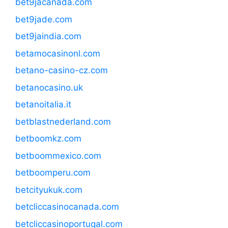
bet9jacanada.com
bet9jade.com
bet9jaindia.com
betamocasinonl.com
betano-casino-cz.com
betanocasino.uk
betanoitalia.it
betblastnederland.com
betboomkz.com
betboommexico.com
betboomperu.com
betcityukuk.com
betcliccasinocanada.com
betcliccasinoportugal.com