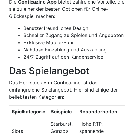
Die
Conticazino App
bietet zahlreiche Vorteile, die
sie zu einer der besten Optionen für Online-
Glücksspiel machen:
Benutzerfreundliches Design
Schneller Zugang zu Spielen und Angeboten
Exklusive Mobile-Boni
Nahtlose Einzahlung und Auszahlung
24/7 Zugriff auf den Kundenservice
Das Spielangebot
Das Herzstück von Conticazino ist das
umfangreiche Spielangebot. Hier sind einige der
beliebtesten Kategorien:
Spielkategorie
Beispiele
Besonderheiten
Starburst,
Hohe RTP,
Slots
Gonzo’s
spannende