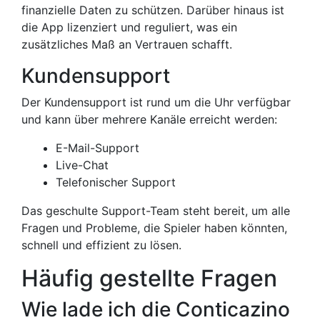
finanzielle Daten zu schützen. Darüber hinaus ist
die App lizenziert und reguliert, was ein
zusätzliches Maß an Vertrauen schafft.
Kundensupport
Der Kundensupport ist rund um die Uhr verfügbar
und kann über mehrere Kanäle erreicht werden:
E-Mail-Support
Live-Chat
Telefonischer Support
Das geschulte Support-Team steht bereit, um alle
Fragen und Probleme, die Spieler haben könnten,
schnell und effizient zu lösen.
Häufig gestellte Fragen
Wie lade ich die Conticazino