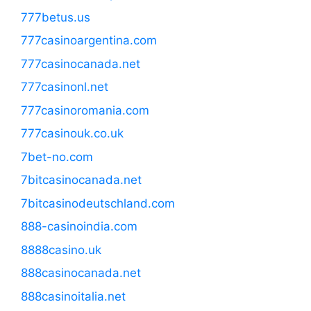
777betus.us
777casinoargentina.com
777casinocanada.net
777casinonl.net
777casinoromania.com
777casinouk.co.uk
7bet-no.com
7bitcasinocanada.net
7bitcasinodeutschland.com
888-casinoindia.com
8888casino.uk
888casinocanada.net
888casinoitalia.net