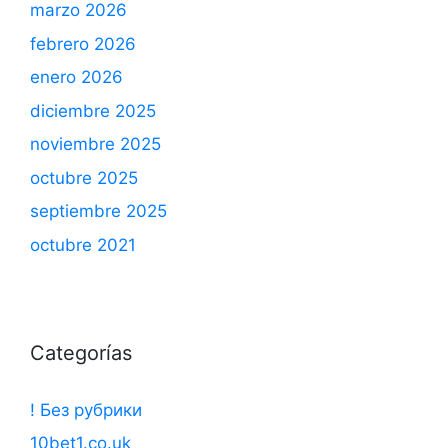
marzo 2026
febrero 2026
enero 2026
diciembre 2025
noviembre 2025
octubre 2025
septiembre 2025
octubre 2021
Categorías
! Без рубрики
10bet1.co.uk