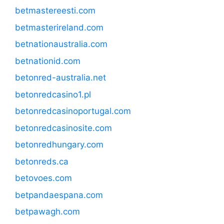
betmastereesti.com
betmasterireland.com
betnationaustralia.com
betnationid.com
betonred-australia.net
betonredcasino1.pl
betonredcasinoportugal.com
betonredcasinosite.com
betonredhungary.com
betonreds.ca
betovoes.com
betpandaespana.com
betpawagh.com