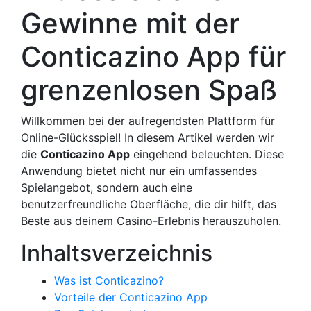
Gewinne mit der
Conticazino App für
grenzenlosen Spaß
Willkommen bei der aufregendsten Plattform für
Online-Glücksspiel! In diesem Artikel werden wir
die
Conticazino App
eingehend beleuchten. Diese
Anwendung bietet nicht nur ein umfassendes
Spielangebot, sondern auch eine
benutzerfreundliche Oberfläche, die dir hilft, das
Beste aus deinem Casino-Erlebnis herauszuholen.
Inhaltsverzeichnis
Was ist Conticazino?
Vorteile der Conticazino App