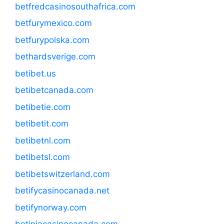
betfredcasinosouthafrica.com
betfurymexico.com
betfurypolska.com
bethardsverige.com
betibet.us
betibetcanada.com
betibetie.com
betibetit.com
betibetnl.com
betibetsl.com
betibetswitzerland.com
betifycasinocanada.net
betifynorway.com