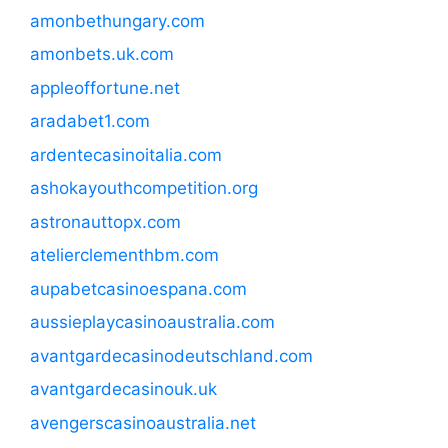
amonbethungary.com
amonbets.uk.com
appleoffortune.net
aradabet1.com
ardentecasinoitalia.com
ashokayouthcompetition.org
astronauttopx.com
atelierclementhbm.com
aupabetcasinoespana.com
aussieplaycasinoaustralia.com
avantgardecasinodeutschland.com
avantgardecasinouk.uk
avengerscasinoaustralia.net