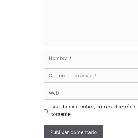
Nombre
Correo
electrónico
Web
Guarda mi nombre, correo electrónic
comente.