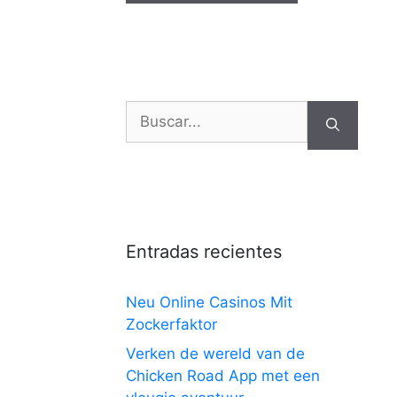
Buscar:
Entradas recientes
Neu Online Casinos Mit
Zockerfaktor
Verken de wereld van de
Chicken Road App met een