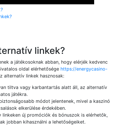
k?
inkek?
ternatív linkek?
tenek a játékosoknak abban, hogy elérjék kedvenc
hivatalos oldal elérhetősége
https://energycasino-
 alternatív linkek hasznosak:
n tiltva vagy karbantartás alatt áll, az alternatív
atos játékra.
 biztonságosabb módot jelentenek, mivel a kaszinó
 csalások elkerülése érdekében.
 linkeken új promóciók és bónuszok is elérhetők,
k jobban kihasználni a lehetőségeiket.