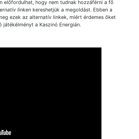
 előfordulhat, hogy nem tudnak hozzáférni a fő
ernatív linken
kereshetjük a megoldást. Ebben a
eg ezek az alternatív linkek, miért érdemes őket
ló játékélményt a Kaszinó Energián.