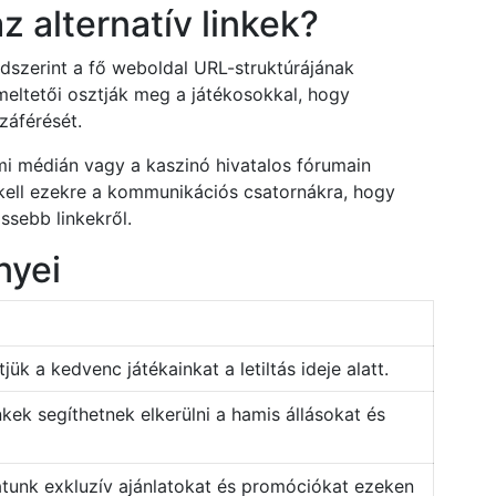
alternatív linkek?
dszerint a fő weboldal URL-struktúrájának
meltetői osztják meg a játékosokkal, hogy
záférését.
lmi médián vagy a kaszinó hivatalos fórumain
 kell ezekre a kommunikációs csatornákra, hogy
ssebb linkekről.
nyei
jük a kedvenc játékainkat a letiltás ideje alatt.
inkek segíthetnek elkerülni a hamis állásokat és
atunk exkluzív ajánlatokat és promóciókat ezeken