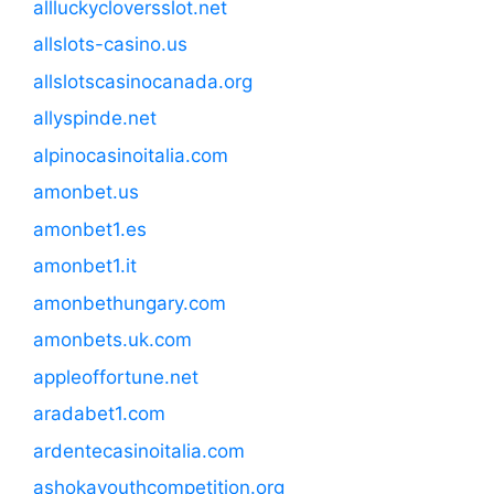
allluckycloversslot.net
allslots-casino.us
allslotscasinocanada.org
allyspinde.net
alpinocasinoitalia.com
amonbet.us
amonbet1.es
amonbet1.it
amonbethungary.com
amonbets.uk.com
appleoffortune.net
aradabet1.com
ardentecasinoitalia.com
ashokayouthcompetition.org