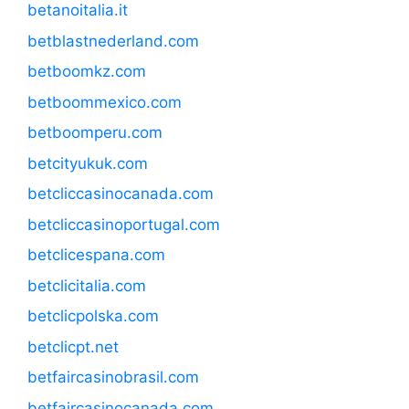
betanoitalia.it
betblastnederland.com
betboomkz.com
betboommexico.com
betboomperu.com
betcityukuk.com
betcliccasinocanada.com
betcliccasinoportugal.com
betclicespana.com
betclicitalia.com
betclicpolska.com
betclicpt.net
betfaircasinobrasil.com
betfaircasinocanada.com