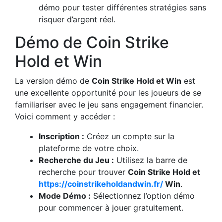
démo pour tester différentes stratégies sans
risquer d’argent réel.
Démo de Coin Strike
Hold et Win
La version démo de
Coin Strike Hold et Win
est
une excellente opportunité pour les joueurs de se
familiariser avec le jeu sans engagement financier.
Voici comment y accéder :
Inscription :
Créez un compte sur la
plateforme de votre choix.
Recherche du Jeu :
Utilisez la barre de
recherche pour trouver
Coin Strike Hold et
https://coinstrikeholdandwin.fr/
Win
.
Mode Démo :
Sélectionnez l’option démo
pour commencer à jouer gratuitement.