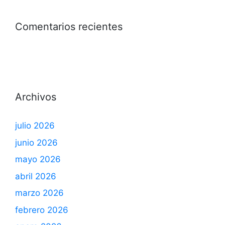
Comentarios recientes
Archivos
julio 2026
junio 2026
mayo 2026
abril 2026
marzo 2026
febrero 2026