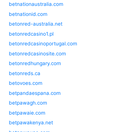
betnationaustralia.com
betnationid.com
betonred-australia.net
betonredcasino1.pl
betonredcasinoportugal.com
betonredcasinosite.com
betonredhungary.com
betonreds.ca
betovoes.com
betpandaespana.com
betpawagh.com
betpawaie.com
betpawakenya.net