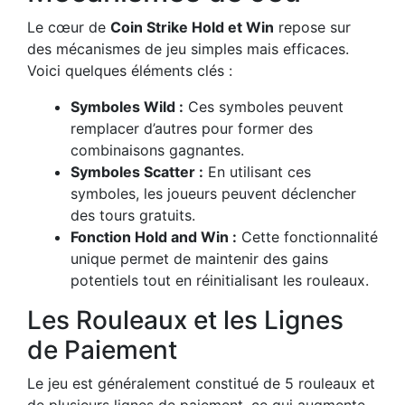
Le cœur de
Coin Strike Hold et Win
repose sur
des mécanismes de jeu simples mais efficaces.
Voici quelques éléments clés :
Symboles Wild :
Ces symboles peuvent
remplacer d’autres pour former des
combinaisons gagnantes.
Symboles Scatter :
En utilisant ces
symboles, les joueurs peuvent déclencher
des tours gratuits.
Fonction Hold and Win :
Cette fonctionnalité
unique permet de maintenir des gains
potentiels tout en réinitialisant les rouleaux.
Les Rouleaux et les Lignes
de Paiement
Le jeu est généralement constitué de 5 rouleaux et