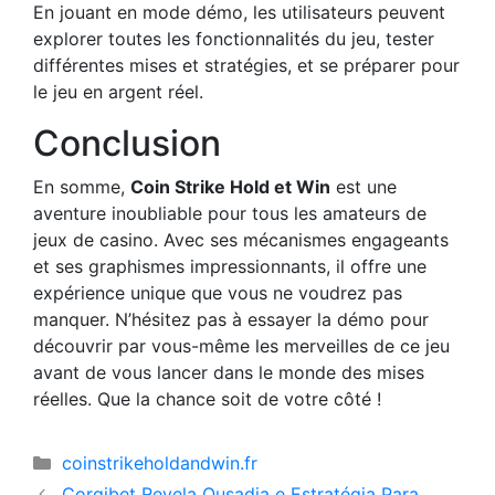
En jouant en mode démo, les utilisateurs peuvent
explorer toutes les fonctionnalités du jeu, tester
différentes mises et stratégies, et se préparer pour
le jeu en argent réel.
Conclusion
En somme,
Coin Strike Hold et Win
est une
aventure inoubliable pour tous les amateurs de
jeux de casino. Avec ses mécanismes engageants
et ses graphismes impressionnants, il offre une
expérience unique que vous ne voudrez pas
manquer. N’hésitez pas à essayer la démo pour
découvrir par vous-même les merveilles de ce jeu
avant de vous lancer dans le monde des mises
réelles. Que la chance soit de votre côté !
Categorías
coinstrikeholdandwin.fr
Corgibet Revela Ousadia e Estratégia Para