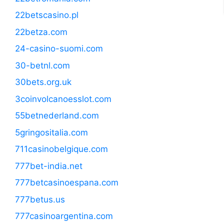
22betscasino.pl
22betza.com
24-casino-suomi.com
30-betnl.com
30bets.org.uk
3coinvolcanoesslot.com
55betnederland.com
5gringositalia.com
711casinobelgique.com
777bet-india.net
777betcasinoespana.com
777betus.us
777casinoargentina.com