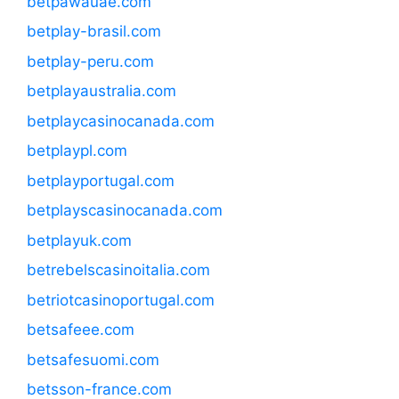
betpawauae.com
betplay-brasil.com
betplay-peru.com
betplayaustralia.com
betplaycasinocanada.com
betplaypl.com
betplayportugal.com
betplayscasinocanada.com
betplayuk.com
betrebelscasinoitalia.com
betriotcasinoportugal.com
betsafeee.com
betsafesuomi.com
betsson-france.com