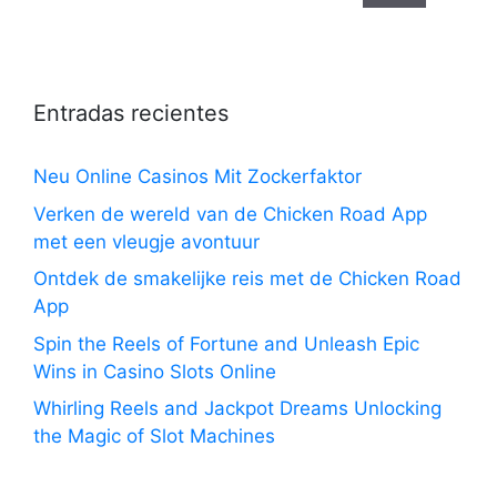
Entradas recientes
Neu Online Casinos Mit Zockerfaktor
Verken de wereld van de Chicken Road App
met een vleugje avontuur
Ontdek de smakelijke reis met de Chicken Road
App
Spin the Reels of Fortune and Unleash Epic
Wins in Casino Slots Online
Whirling Reels and Jackpot Dreams Unlocking
the Magic of Slot Machines