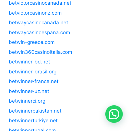
betvictorcasinocanada.net
betvictorcasinonz.com
betwaycasinocanada.net
betwaycasinoespana.com
betwin-greece.com
betwin360casinoitalia.com
betwinner-bd.net
betwinner-brasil.org
betwinner-france.net
betwinner-uz.net
betwinnerci.org
betwinnerpakistan.net
betwinnerturkiye.net
betwinportugal.com