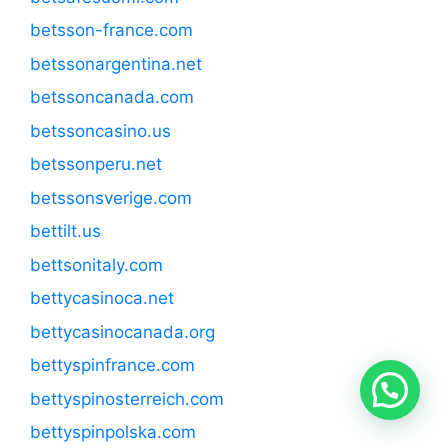
betsson-france.com
betssonargentina.net
betssoncanada.com
betssoncasino.us
betssonperu.net
betssonsverige.com
bettilt.us
bettsonitaly.com
bettycasinoca.net
bettycasinocanada.org
bettyspinfrance.com
bettyspinosterreich.com
bettyspinpolska.com