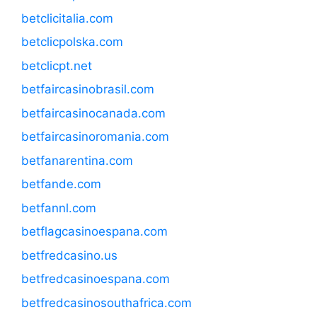
betclicitalia.com
betclicpolska.com
betclicpt.net
betfaircasinobrasil.com
betfaircasinocanada.com
betfaircasinoromania.com
betfanarentina.com
betfande.com
betfannl.com
betflagcasinoespana.com
betfredcasino.us
betfredcasinoespana.com
betfredcasinosouthafrica.com