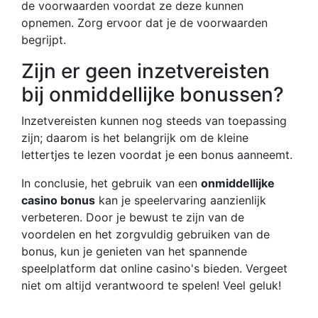
de voorwaarden voordat ze deze kunnen
opnemen. Zorg ervoor dat je de voorwaarden
begrijpt.
Zijn er geen inzetvereisten
bij onmiddellijke bonussen?
Inzetvereisten kunnen nog steeds van toepassing
zijn; daarom is het belangrijk om de kleine
lettertjes te lezen voordat je een bonus aanneemt.
In conclusie, het gebruik van een
onmiddellijke
casino bonus
kan je speelervaring aanzienlijk
verbeteren. Door je bewust te zijn van de
voordelen en het zorgvuldig gebruiken van de
bonus, kun je genieten van het spannende
speelplatform dat online casino's bieden. Vergeet
niet om altijd verantwoord te spelen! Veel geluk!