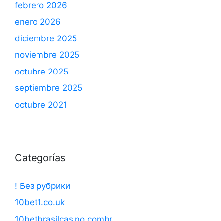
febrero 2026
enero 2026
diciembre 2025
noviembre 2025
octubre 2025
septiembre 2025
octubre 2021
Categorías
! Без рубрики
10bet1.co.uk
10betbrasilcasino.combr