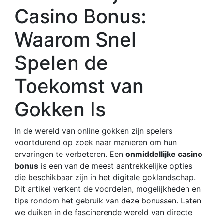
Casino Bonus:
Waarom Snel
Spelen de
Toekomst van
Gokken Is
In de wereld van online gokken zijn spelers
voortdurend op zoek naar manieren om hun
ervaringen te verbeteren. Een
onmiddellijke casino
bonus
is een van de meest aantrekkelijke opties
die beschikbaar zijn in het digitale goklandschap.
Dit artikel verkent de voordelen, mogelijkheden en
tips rondom het gebruik van deze bonussen. Laten
we duiken in de fascinerende wereld van directe