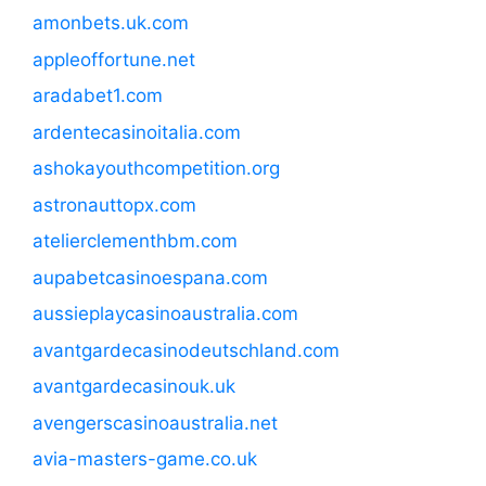
amonbets.uk.com
appleoffortune.net
aradabet1.com
ardentecasinoitalia.com
ashokayouthcompetition.org
astronauttopx.com
atelierclementhbm.com
aupabetcasinoespana.com
aussieplaycasinoaustralia.com
avantgardecasinodeutschland.com
avantgardecasinouk.uk
avengerscasinoaustralia.net
avia-masters-game.co.uk