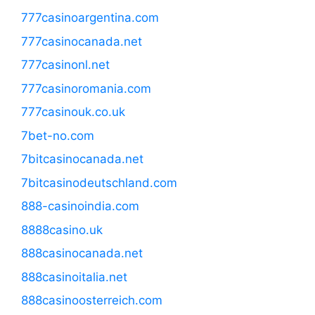
777casinoargentina.com
777casinocanada.net
777casinonl.net
777casinoromania.com
777casinouk.co.uk
7bet-no.com
7bitcasinocanada.net
7bitcasinodeutschland.com
888-casinoindia.com
8888casino.uk
888casinocanada.net
888casinoitalia.net
888casinoosterreich.com