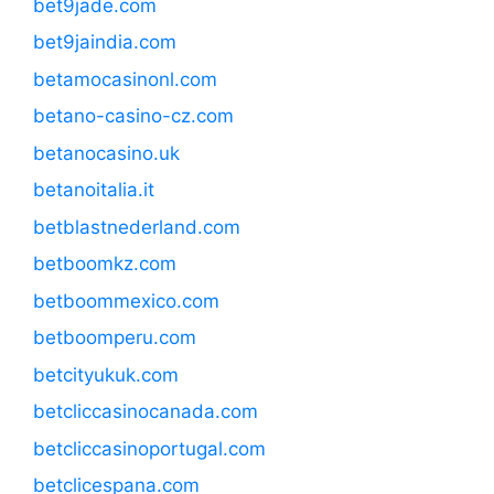
bet9jade.com
bet9jaindia.com
betamocasinonl.com
betano-casino-cz.com
betanocasino.uk
betanoitalia.it
betblastnederland.com
betboomkz.com
betboommexico.com
betboomperu.com
betcityukuk.com
betcliccasinocanada.com
betcliccasinoportugal.com
betclicespana.com