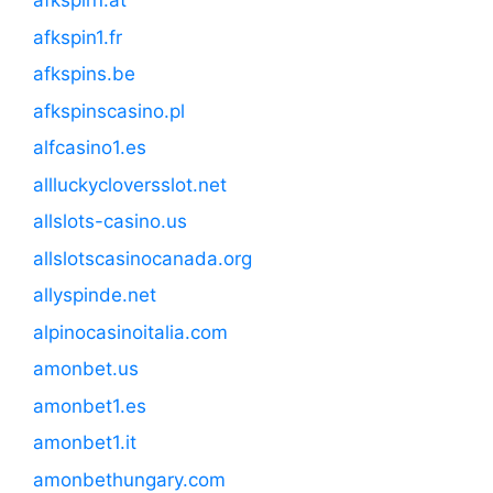
afkspin1.at
afkspin1.fr
afkspins.be
afkspinscasino.pl
alfcasino1.es
allluckycloversslot.net
allslots-casino.us
allslotscasinocanada.org
allyspinde.net
alpinocasinoitalia.com
amonbet.us
amonbet1.es
amonbet1.it
amonbethungary.com