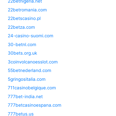
22betnigeria.net
22betromania.com
22betscasino.pl
22betza.com
24-casino-suomi.com
30-betnl.com
30bets.org.uk
3coinvolcanoesslot.com
55betnederland.com
5gringositalia.com
711casinobelgique.com
777bet-india.net
777betcasinoespana.com
777betus.us