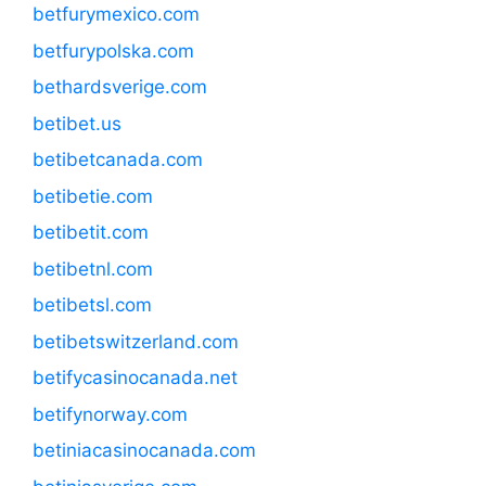
betfurymexico.com
betfurypolska.com
bethardsverige.com
betibet.us
betibetcanada.com
betibetie.com
betibetit.com
betibetnl.com
betibetsl.com
betibetswitzerland.com
betifycasinocanada.net
betifynorway.com
betiniacasinocanada.com