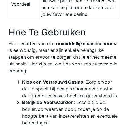
nieuwe spelers aan te trekken, wat
Voordeel
hen kan helpen om te kiezen voor
jouw favoriete casino.
Hoe Te Gebruiken
Het benutten van een
onmiddellijke casino bonus
is eenvoudig, maar er zijn enkele belangrijke
stappen om ervoor te zorgen dat je er het meeste
uit haalt. Hier zijn enkele tips voor een succesvolle
ervaring:
Kies een Vertrouwd Casino:
Zorg ervoor
dat je speelt bij een gerenommeerd casino
dat goede recensies heeft en gereguleerd is.
Bekijk de Voorwaarden:
Lees altijd de
bonusvoorwaarden door, zodat je op de
hoogte bent van inzetvereisten en eventuele
beperkingen.