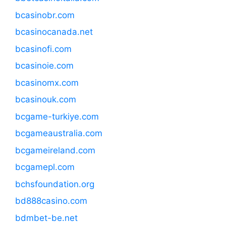
bcasinobr.com
bcasinocanada.net
bcasinofi.com
bcasinoie.com
bcasinomx.com
bcasinouk.com
bcgame-turkiye.com
bcgameaustralia.com
bcgameireland.com
bcgamepl.com
bchsfoundation.org
bd888casino.com
bdmbet-be.net