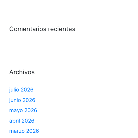
Comentarios recientes
Archivos
julio 2026
junio 2026
mayo 2026
abril 2026
marzo 2026