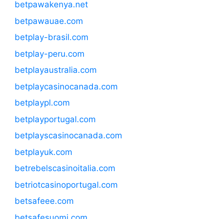
betpawakenya.net
betpawauae.com
betplay-brasil.com
betplay-peru.com
betplayaustralia.com
betplaycasinocanada.com
betplaypl.com
betplayportugal.com
betplayscasinocanada.com
betplayuk.com
betrebelscasinoitalia.com
betriotcasinoportugal.com
betsafeee.com
betsafesuomi.com