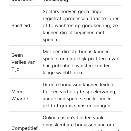
Spelers hoeven geen lange
registratieprocessen door te lopen
Snelheid
of te wachten op goedkeuring; ze
kunnen direct beginnen met
spelen.
Met een directe bonus kunnen
Geen
spelers onmiddellijk profiteren van
Verlies van
hun potentiële winsten zonder
Tijd
lange wachttijden.
Directe bonussen kunnen leiden
Meer
tot een verhoogde speelervaring,
Waarde
aangezien spelers sneller meer
geld of gratis spins ontvangen.
Online casino’s bieden vaak
onmiskenbare bonussen aan om
Competitief