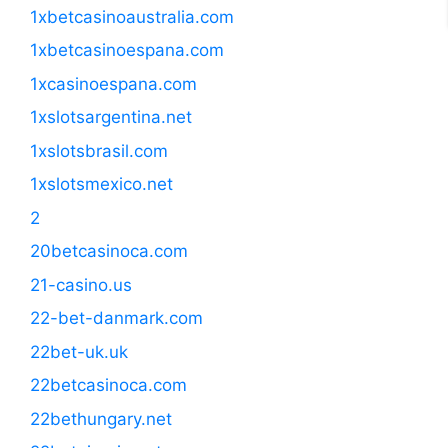
1xbetcasinoaustralia.com
1xbetcasinoespana.com
1xcasinoespana.com
1xslotsargentina.net
1xslotsbrasil.com
1xslotsmexico.net
2
20betcasinoca.com
21-casino.us
22-bet-danmark.com
22bet-uk.uk
22betcasinoca.com
22bethungary.net