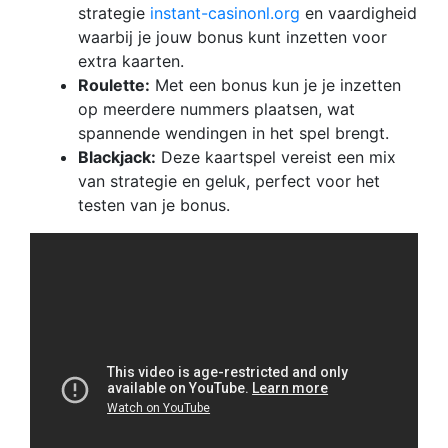
strategie
instant-casinonl.org
en vaardigheid
waarbij je jouw bonus kunt inzetten voor
extra kaarten.
Roulette:
Met een bonus kun je je inzetten
op meerdere nummers plaatsen, wat
spannende wendingen in het spel brengt.
Blackjack:
Deze kaartspel vereist een mix
van strategie en geluk, perfect voor het
testen van je bonus.