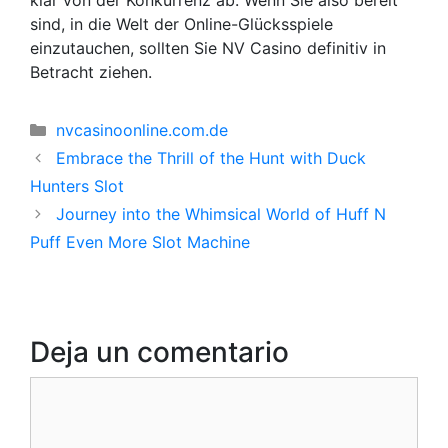
klar von der Konkurrenz ab. Wenn Sie also bereit
sind, in die Welt der Online-Glücksspiele
einzutauchen, sollten Sie NV Casino definitiv in
Betracht ziehen.
Categorías
nvcasinoonline.com.de
Embrace the Thrill of the Hunt with Duck
Hunters Slot
Journey into the Whimsical World of Huff N
Puff Even More Slot Machine
Deja un comentario
Comentario