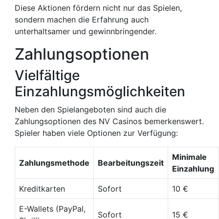
Diese Aktionen fördern nicht nur das Spielen,
sondern machen die Erfahrung auch
unterhaltsamer und gewinnbringender.
Zahlungsoptionen
Vielfältige
Einzahlungsmöglichkeiten
Neben den Spielangeboten sind auch die
Zahlungsoptionen des NV Casinos bemerkenswert.
Spieler haben viele Optionen zur Verfügung:
Minimale
Zahlungsmethode
Bearbeitungszeit
Einzahlung
Kreditkarten
Sofort
10 €
E-Wallets (PayPal,
Sofort
15 €