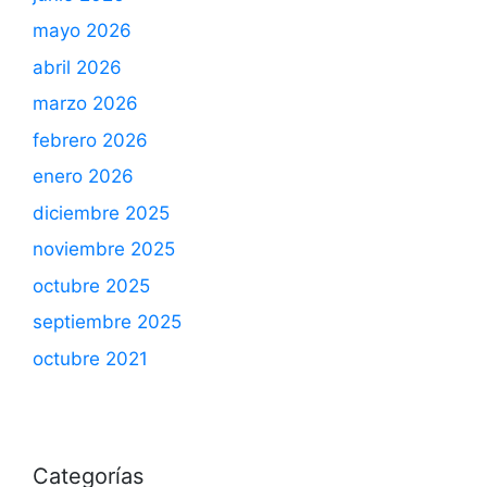
mayo 2026
abril 2026
marzo 2026
febrero 2026
enero 2026
diciembre 2025
noviembre 2025
octubre 2025
septiembre 2025
octubre 2021
Categorías