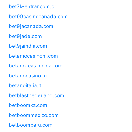
bet7k-entrar.com.br
bet99casinocanada.com
bet9jacanada.com
bet9jade.com
bet9jaindia.com
betamocasinonl.com
betano-casino-cz.com
betanocasino.uk
betanoitalia.it
betblastnederland.com
betboomkz.com
betboommexico.com
betboomperu.com