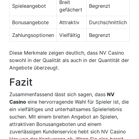
Breit
Spieleangebot
Begrenzt
gefächert
Bonusangebote
Attraktiv
Durchschnittlich
Zahlungsoptionen
Vielfältig
Begrenzt
Diese Merkmale zeigen deutlich, dass NV Casino
sowohl in der Qualität als auch in der Quantität der
Angebote überzeugt.
Fazit
Zusammenfassend lässt sich sagen, dass
NV
Casino
eine hervorragende Wahl für Spieler ist, die
ein vielfältiges und unterhaltsames Spielerlebnis
suchen. Mit einem breiten Angebot an Spielen,
attraktiven Bonusangeboten und einem
zuverlässigen Kundenservice hebt sich NV Casino