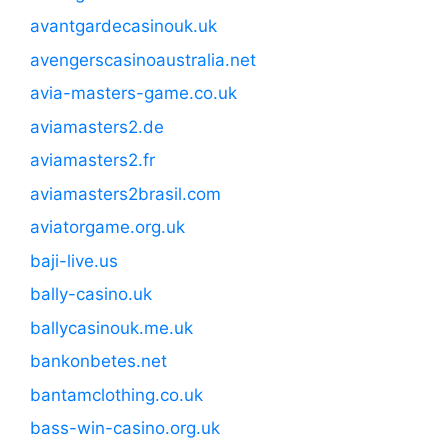
avantgardecasinouk.uk
avengerscasinoaustralia.net
avia-masters-game.co.uk
aviamasters2.de
aviamasters2.fr
aviamasters2brasil.com
aviatorgame.org.uk
baji-live.us
bally-casino.uk
ballycasinouk.me.uk
bankonbetes.net
bantamclothing.co.uk
bass-win-casino.org.uk