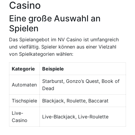
Casino
Eine große Auswahl an
Spielen
Das Spielangebot im NV Casino ist umfangreich
und vielfältig. Spieler können aus einer Vielzahl
von Spielkategorien wählen:
Kategorie
Beispiele
Starburst, Gonzo’s Quest, Book of
Automaten
Dead
Tischspiele
Blackjack, Roulette, Baccarat
Live-
Live-Blackjack, Live-Roulette
Casino