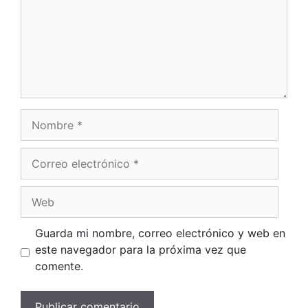
Nombre
Correo
electrónico
Web
Guarda mi nombre, correo electrónico y web en
este navegador para la próxima vez que
comente.