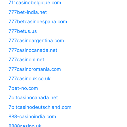
711casinobelgique.com
777bet-india.net
777betcasinoespana.com
777betus.us
777casinoargentina.com
777casinocanada.net
777casinonl.net
777casinoromania.com
777casinouk.co.uk
7bet-no.com
7bitcasinocanada.net
7bitcasinodeutschland.com
888-casinoindia.com
8888casino.uk