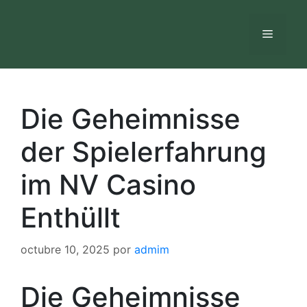
Saltar
al
Menú
contenido
Die Geheimnisse
der Spielerfahrung
im NV Casino
Enthüllt
octubre 10, 2025
por
admim
Die Geheimnisse