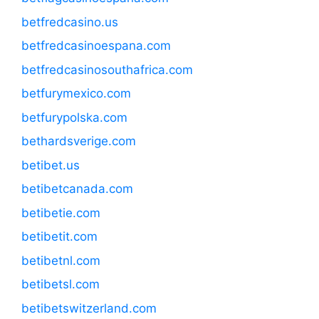
betfredcasino.us
betfredcasinoespana.com
betfredcasinosouthafrica.com
betfurymexico.com
betfurypolska.com
bethardsverige.com
betibet.us
betibetcanada.com
betibetie.com
betibetit.com
betibetnl.com
betibetsl.com
betibetswitzerland.com