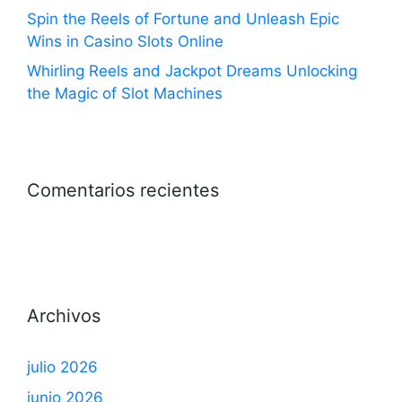
Spin the Reels of Fortune and Unleash Epic
Wins in Casino Slots Online
Whirling Reels and Jackpot Dreams Unlocking
the Magic of Slot Machines
Comentarios recientes
Archivos
julio 2026
junio 2026