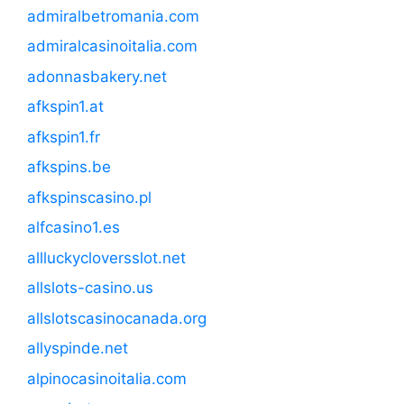
admiralbetromania.com
admiralcasinoitalia.com
adonnasbakery.net
afkspin1.at
afkspin1.fr
afkspins.be
afkspinscasino.pl
alfcasino1.es
allluckycloversslot.net
allslots-casino.us
allslotscasinocanada.org
allyspinde.net
alpinocasinoitalia.com