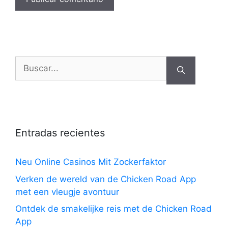
Buscar:
Entradas recientes
Neu Online Casinos Mit Zockerfaktor
Verken de wereld van de Chicken Road App
met een vleugje avontuur
Ontdek de smakelijke reis met de Chicken Road
App