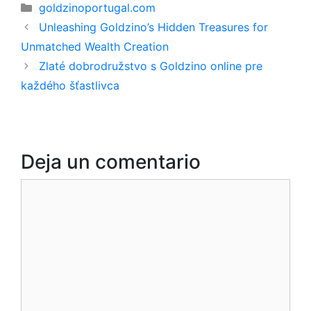
Categorías
goldzinoportugal.com
Unleashing Goldzino’s Hidden Treasures for
Unmatched Wealth Creation
Zlaté dobrodružstvo s Goldzino online pre
každého šťastlivca
Deja un comentario
Comentario