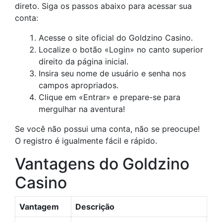
direto. Siga os passos abaixo para acessar sua
conta:
Acesse o site oficial do Goldzino Casino.
Localize o botão «Login» no canto superior
direito da página inicial.
Insira seu nome de usuário e senha nos
campos apropriados.
Clique em «Entrar» e prepare-se para
mergulhar na aventura!
Se você não possui uma conta, não se preocupe!
O registro é igualmente fácil e rápido.
Vantagens do Goldzino
Casino
Vantagem
Descrição