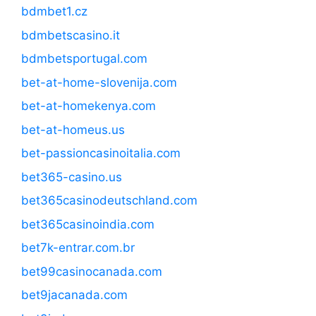
bdmbet1.cz
bdmbetscasino.it
bdmbetsportugal.com
bet-at-home-slovenija.com
bet-at-homekenya.com
bet-at-homeus.us
bet-passioncasinoitalia.com
bet365-casino.us
bet365casinodeutschland.com
bet365casinoindia.com
bet7k-entrar.com.br
bet99casinocanada.com
bet9jacanada.com