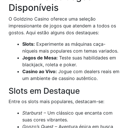
Disponíveis
O Goldzino Casino oferece uma seleção
impressionante de jogos que atendem a todos os
gostos. Aqui estão alguns dos destaques:
Slots:
Experimente as máquinas caça-
níqueis mais populares com temas variados.
Jogos de Mesa:
Teste suas habilidades em
blackjack, roleta e poker.
Casino ao Vivo:
Jogue com dealers reais em
um ambiente de cassino autêntico.
Slots em Destaque
Entre os slots mais populares, destacam-se:
Starburst
– Um clássico que encanta com
suas cores vibrantes.
Gonzo’s Quest
– Aventura épica em busca