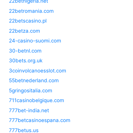
22betnigeria.net
22betromania.com
22betscasino.pl
22betza.com
24-casino-suomi.com
30-betnl.com
30bets.org.uk
3coinvolcanoesslot.com
55betnederland.com
5gringositalia.com
711casinobelgique.com
777bet-india.net
777betcasinoespana.com
777betus.us