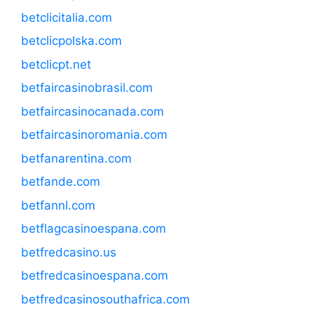
betclicitalia.com
betclicpolska.com
betclicpt.net
betfaircasinobrasil.com
betfaircasinocanada.com
betfaircasinoromania.com
betfanarentina.com
betfande.com
betfannl.com
betflagcasinoespana.com
betfredcasino.us
betfredcasinoespana.com
betfredcasinosouthafrica.com