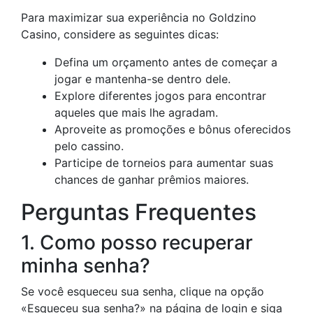
Para maximizar sua experiência no Goldzino
Casino, considere as seguintes dicas:
Defina um orçamento antes de começar a
jogar e mantenha-se dentro dele.
Explore diferentes jogos para encontrar
aqueles que mais lhe agradam.
Aproveite as promoções e bônus oferecidos
pelo cassino.
Participe de torneios para aumentar suas
chances de ganhar prêmios maiores.
Perguntas Frequentes
1. Como posso recuperar
minha senha?
Se você esqueceu sua senha, clique na opção
«Esqueceu sua senha?» na página de login e siga