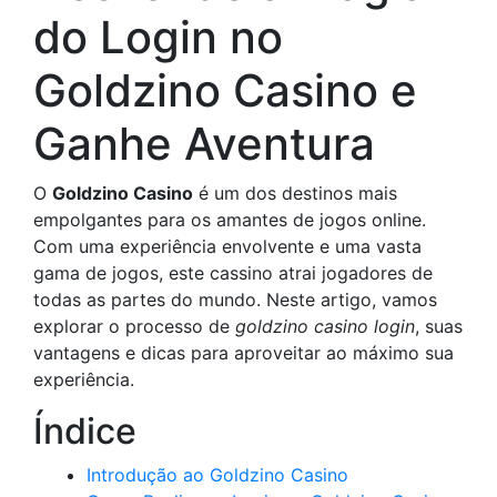
do Login no
Goldzino Casino e
Ganhe Aventura
O
Goldzino Casino
é um dos destinos mais
empolgantes para os amantes de jogos online.
Com uma experiência envolvente e uma vasta
gama de jogos, este cassino atrai jogadores de
todas as partes do mundo. Neste artigo, vamos
explorar o processo de
goldzino casino login
, suas
vantagens e dicas para aproveitar ao máximo sua
experiência.
Índice
Introdução ao Goldzino Casino