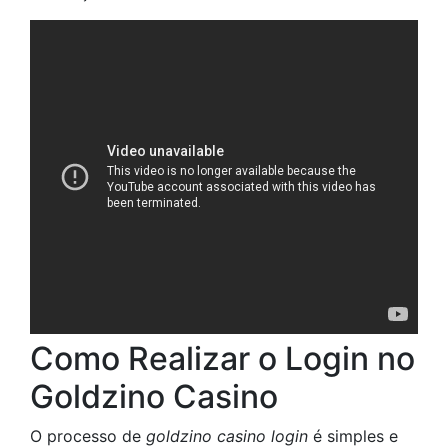
Como Realizar o Login no
Goldzino Casino
O processo de
goldzino casino login
é simples e