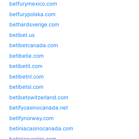
betfurymexico.com
betfurypolska.com
bethardsverige.com
betibet.us
betibetcanada.com
betibetie.com
betibetit.com
betibetnl.com
betibetsl.com
betibetswitzerland.com
betifycasinocanada.net
betifynorway.com
betiniacasinocanada.com
betiniasverige.com