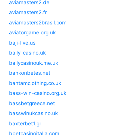
aviamasters2.de
aviamasters2.fr
aviamasters2brasil.com
aviatorgame.org.uk
baji-live.us
bally-casino.uk
ballycasinouk.me.uk
bankonbetes.net
bantamclothing.co.uk
bass-win-casino.org.uk
bassbetgreece.net
basswinukcasino.uk
baxterbet1.gr
bbetcasinoitalia.com