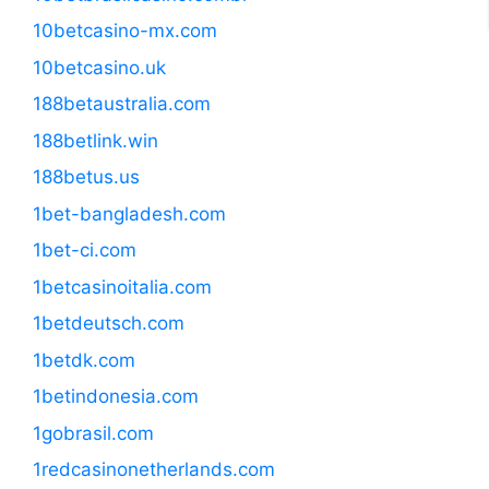
10betcasino-mx.com
10betcasino.uk
188betaustralia.com
188betlink.win
188betus.us
1bet-bangladesh.com
1bet-ci.com
1betcasinoitalia.com
1betdeutsch.com
1betdk.com
1betindonesia.com
1gobrasil.com
1redcasinonetherlands.com