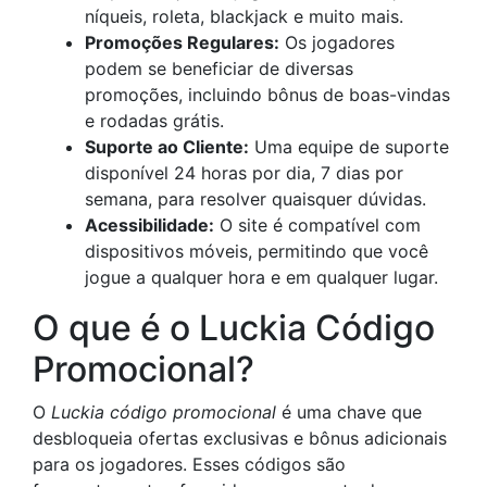
níqueis, roleta, blackjack e muito mais.
Promoções Regulares:
Os jogadores
podem se beneficiar de diversas
promoções, incluindo bônus de boas-vindas
e rodadas grátis.
Suporte ao Cliente:
Uma equipe de suporte
disponível 24 horas por dia, 7 dias por
semana, para resolver quaisquer dúvidas.
Acessibilidade:
O site é compatível com
dispositivos móveis, permitindo que você
jogue a qualquer hora e em qualquer lugar.
O que é o Luckia Código
Promocional?
O
Luckia código promocional
é uma chave que
desbloqueia ofertas exclusivas e bônus adicionais
para os jogadores. Esses códigos são