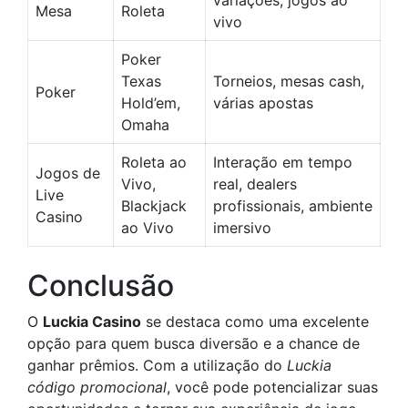
variações, jogos ao
Mesa
Roleta
vivo
Poker
Texas
Torneios, mesas cash,
Poker
Hold’em,
várias apostas
Omaha
Roleta ao
Interação em tempo
Jogos de
Vivo,
real, dealers
Live
Blackjack
profissionais, ambiente
Casino
ao Vivo
imersivo
Conclusão
O
Luckia Casino
se destaca como uma excelente
opção para quem busca diversão e a chance de
ganhar prêmios. Com a utilização do
Luckia
código promocional
, você pode potencializar suas