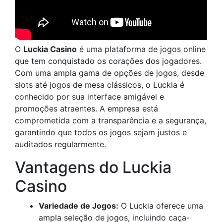
O
Luckia Casino
é uma plataforma de jogos online
que tem conquistado os corações dos jogadores.
Com uma ampla gama de opções de jogos, desde
slots até jogos de mesa clássicos, o Luckia é
conhecido por sua interface amigável e
promoções atraentes. A empresa está
comprometida com a transparência e a segurança,
garantindo que todos os jogos sejam justos e
auditados regularmente.
Vantagens do Luckia
Casino
Variedade de Jogos:
O Luckia oferece uma
ampla seleção de jogos, incluindo caça-