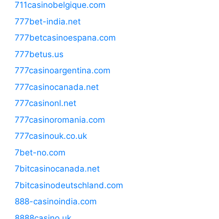
711casinobelgique.com
777bet-india.net
777betcasinoespana.com
777betus.us
777casinoargentina.com
777casinocanada.net
777casinonl.net
777casinoromania.com
777casinouk.co.uk
7bet-no.com
7bitcasinocanada.net
7bitcasinodeutschland.com
888-casinoindia.com
8888casino.uk