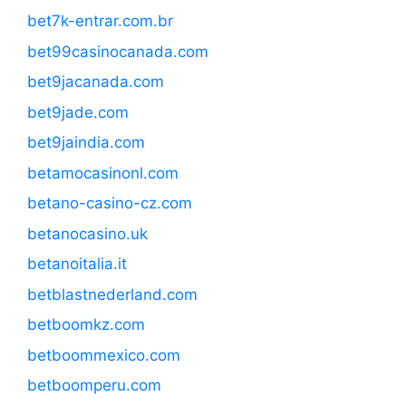
bet7k-entrar.com.br
bet99casinocanada.com
bet9jacanada.com
bet9jade.com
bet9jaindia.com
betamocasinonl.com
betano-casino-cz.com
betanocasino.uk
betanoitalia.it
betblastnederland.com
betboomkz.com
betboommexico.com
betboomperu.com