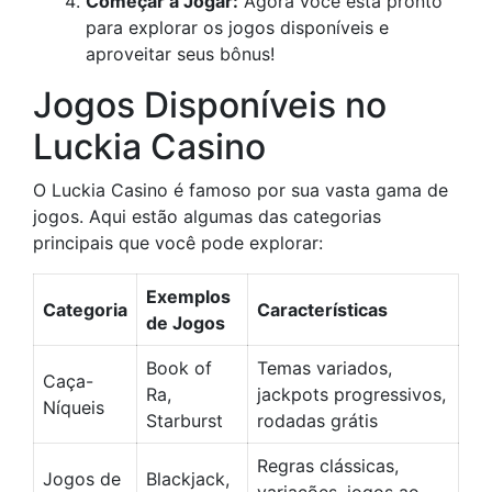
Começar a Jogar:
Agora você está pronto
para explorar os jogos disponíveis e
aproveitar seus bônus!
Jogos Disponíveis no
Luckia Casino
O Luckia Casino é famoso por sua vasta gama de
jogos. Aqui estão algumas das categorias
principais que você pode explorar:
Exemplos
Categoria
Características
de Jogos
Book of
Temas variados,
Caça-
Ra,
jackpots progressivos,
Níqueis
Starburst
rodadas grátis
Regras clássicas,
Jogos de
Blackjack,