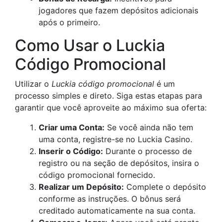
jogadores que fazem depósitos adicionais
após o primeiro.
Como Usar o Luckia
Código Promocional
Utilizar o
Luckia código promocional
é um
processo simples e direto. Siga estas etapas para
garantir que você aproveite ao máximo sua oferta:
Criar uma Conta:
Se você ainda não tem
uma conta, registre-se no Luckia Casino.
Inserir o Código:
Durante o processo de
registro ou na seção de depósitos, insira o
código promocional fornecido.
Realizar um Depósito:
Complete o depósito
conforme as instruções. O bônus será
creditado automaticamente na sua conta.