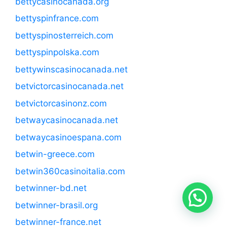
bettycasinocanada.org
bettyspinfrance.com
bettyspinosterreich.com
bettyspinpolska.com
bettywinscasinocanada.net
betvictorcasinocanada.net
betvictorcasinonz.com
betwaycasinocanada.net
betwaycasinoespana.com
betwin-greece.com
betwin360casinoitalia.com
betwinner-bd.net
betwinner-brasil.org
betwinner-france.net