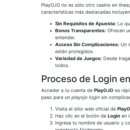
PlayOJO no es sólo otro casino en línea
características más destacadas incluyen
Sin Requisitos de Apuesta:
Lo que
Bonos Transparentes:
Ofrecen un
entender.
Acceso Sin Complicaciones:
Un s
estén protegidos.
Variedad de Juegos:
Desde traga
todos.
Proceso de Login e
Acceder a tu cuenta de
PlayOJO
es rápi
paso para un
playojo login
sin complica
Visita el sitio web oficial de
Play
Haz clic en el botón de
Login
en l
Ingresa tu nombre de usuario y co
registrarte fácilmente.