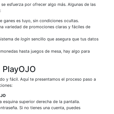
; se esfuerza por ofrecer algo más. Algunas de las
:
 ganes es tuyo, sin condiciones ocultas.
a variedad de promociones claras y fáciles de
istema de
login
sencillo que asegura que tus datos
monedas hasta juegos de mesa, hay algo para
n PlayOJO
do y fácil. Aquí te presentamos el proceso paso a
ciones:
OJO
a esquina superior derecha de la pantalla.
ntraseña. Si no tienes una cuenta, puedes