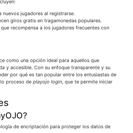
cluyen:
 nuevos jugadores al registrarse.
cen giros gratis en tragamonedas populares.
que recompensa a los jugadores frecuentes con
ce como una opción ideal para aquellos que
da y accesible. Con su enfoque transparente y su
nder por qué es tan popular entre los entusiastas de
illo proceso de
playojo login
, que te permite iniciar
es
layOJO?
ología de encriptación para proteger los datos de