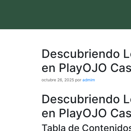
Saltar
al
contenido
Descubriendo L
en PlayOJO Cas
octubre 26, 2025
por
admim
Descubriendo L
en PlayOJO Cas
Tabla de Contenido