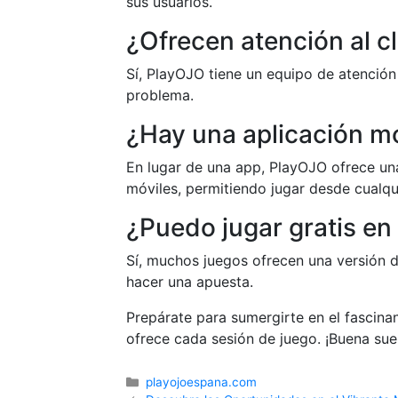
sus usuarios.
¿Ofrecen atención al c
Sí, PlayOJO tiene un equipo de atención 
problema.
¿Hay una aplicación m
En lugar de una app, PlayOJO ofrece un
móviles, permitiendo jugar desde cualqui
¿Puedo jugar gratis e
Sí, muchos juegos ofrecen una versión d
hacer una apuesta.
Prepárate para sumergirte en el fascin
ofrece cada sesión de juego. ¡Buena sue
Categorías
playojoespana.com