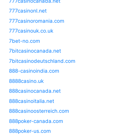
777casinocanada.net
777casinonl.net
777casinoromania.com
777casinouk.co.uk
7bet-no.com
7bitcasinocanada.net
7bitcasinodeutschland.com
888-casinoindia.com
8888casino.uk
888casinocanada.net
888casinoitalia.net
888casinoosterreich.com
888poker-canada.com
888poker-us.com