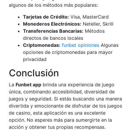
algunos de los métodos más populares:
Tarjetas de Crédito:
Visa, MasterCard
Monederos Electrónicos:
Neteller, Skrill
Transferencias Bancarias:
Métodos
directos de bancos locales
Criptomonedas:
funbet opiniones
Algunas
opciones de criptomonedas para mayor
privacidad
Conclusión
La
Funbet app
brinda una experiencia de juego
única, combinando accesibilidad, diversidad de
juegos y seguridad. Si estás buscando una manera
divertida y emocionante de disfrutar de los juegos
de casino, esta aplicación es una excelente
opción. No esperes más para sumergirte en la
acción y obtener tus propias recompensas.