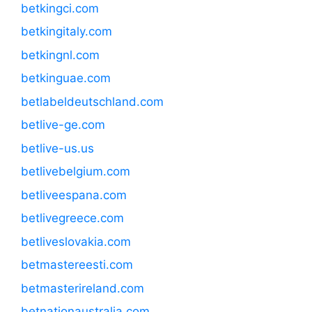
betkingci.com
betkingitaly.com
betkingnl.com
betkinguae.com
betlabeldeutschland.com
betlive-ge.com
betlive-us.us
betlivebelgium.com
betliveespana.com
betlivegreece.com
betliveslovakia.com
betmastereesti.com
betmasterireland.com
betnationaustralia.com