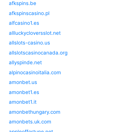
afkspins.be
afkspinscasino.pl
alfcasino1.es
allluckycloversslot.net
allslots-casino.us
allslotscasinocanada.org
allyspinde.net
alpinocasinoitalia.com
amonbet.us
amonbet1.es
amonbet1.it
amonbethungary.com
amonbets.uk.com
appleoffortune.net