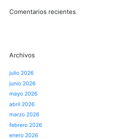
Comentarios recientes
Archivos
julio 2026
junio 2026
mayo 2026
abril 2026
marzo 2026
febrero 2026
enero 2026