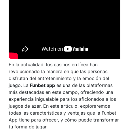
En la actualidad, los casinos en línea han
revolucionado la manera en que las personas
disfrutan del entretenimiento y la emoción del
juego. La
Funbet app
es una de las plataformas
más destacadas en este campo, ofreciendo una
experiencia inigualable para los aficionados a los
juegos de azar. En este artículo, exploraremos
todas las características y ventajas que la Funbet
App tiene para ofrecer, y cómo puede transformar
tu forma de jugar.