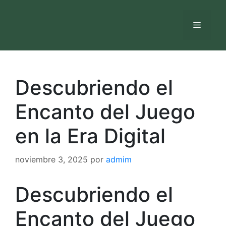
Saltar
al
Menú
contenido
Descubriendo el
Encanto del Juego
en la Era Digital
noviembre 3, 2025
por
admim
Descubriendo el
Encanto del Juego