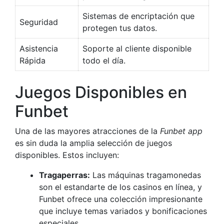
Sistemas de encriptación que
Seguridad
protegen tus datos.
Asistencia
Soporte al cliente disponible
Rápida
todo el día.
Juegos Disponibles en
Funbet
Una de las mayores atracciones de la
Funbet app
es sin duda la amplia selección de juegos
disponibles. Estos incluyen:
Tragaperras:
Las máquinas tragamonedas
son el estandarte de los casinos en línea, y
Funbet ofrece una colección impresionante
que incluye temas variados y bonificaciones
especiales.