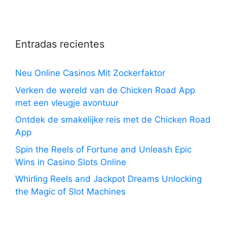
Entradas recientes
Neu Online Casinos Mit Zockerfaktor
Verken de wereld van de Chicken Road App
met een vleugje avontuur
Ontdek de smakelijke reis met de Chicken Road
App
Spin the Reels of Fortune and Unleash Epic
Wins in Casino Slots Online
Whirling Reels and Jackpot Dreams Unlocking
the Magic of Slot Machines