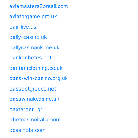
aviamasters2brasil.com
aviatorgame.org.uk
baji-live.us
bally-casino.uk
ballycasinouk.me.uk
bankonbetes.net
bantamclothing.co.uk
bass-win-casino.org.uk
bassbetgreece.net
basswinukcasino.uk
baxterbet1.gr
bbetcasinoitalia.com
bcasinobr.com