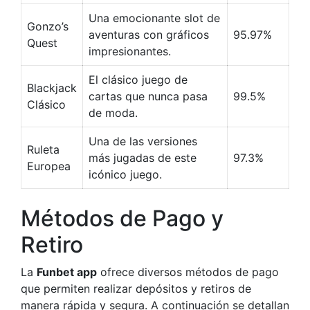
Una emocionante slot de
Gonzo’s
aventuras con gráficos
95.97%
Quest
impresionantes.
El clásico juego de
Blackjack
cartas que nunca pasa
99.5%
Clásico
de moda.
Una de las versiones
Ruleta
más jugadas de este
97.3%
Europea
icónico juego.
Métodos de Pago y
Retiro
La
Funbet app
ofrece diversos métodos de pago
que permiten realizar depósitos y retiros de
manera rápida y segura. A continuación se detallan