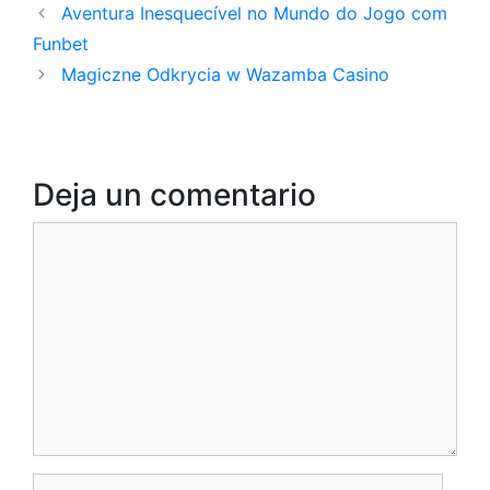
Aventura Inesquecível no Mundo do Jogo com
Funbet
Magiczne Odkrycia w Wazamba Casino
Deja un comentario
Comentario
Nombre