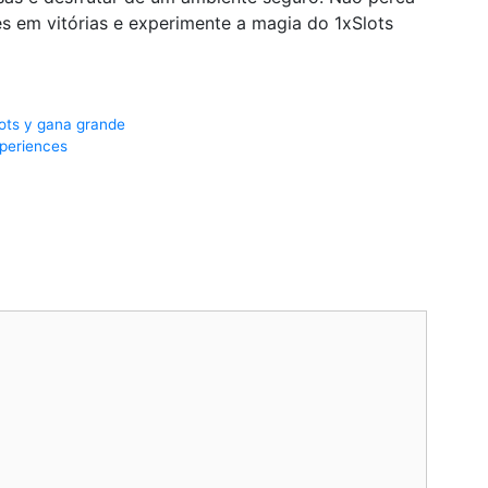
es em vitórias e experimente a magia do 1xSlots
lots y gana grande
xperiences