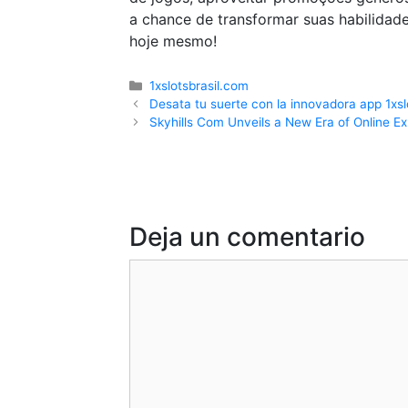
a chance de transformar suas habilidad
hoje mesmo!
Categorías
1xslotsbrasil.com
Desata tu suerte con la innovadora app 1xs
Skyhills Com Unveils a New Era of Online E
Deja un comentario
Comentario