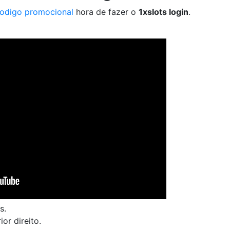
codigo promocional
hora de fazer o
1xslots login
.
s.
or direito.