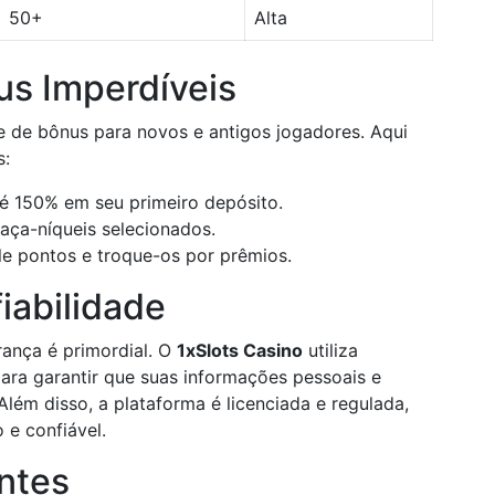
50+
Alta
us Imperdíveis
 de bônus para novos e antigos jogadores. Aqui
s:
é 150% em seu primeiro depósito.
aça-níqueis selecionados.
 pontos e troque-os por prêmios.
iabilidade
rança é primordial. O
1xSlots Casino
utiliza
ara garantir que suas informações pessoais e
Além disso, a plataforma é licenciada e regulada,
e confiável.
ntes