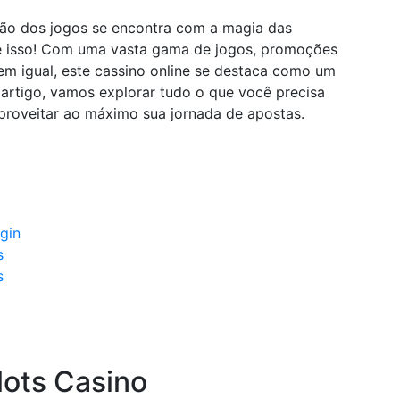
ão dos jogos se encontra com a magia das
 isso! Com uma vasta gama de jogos, promoções
sem igual, este cassino online se destaca como um
 artigo, vamos explorar tudo o que você precisa
proveitar ao máximo sua jornada de apostas.
ogin
s
s
lots Casino