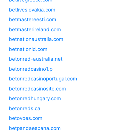
betliveslovakia.com
betmastereesti.com
betmasterireland.com
betnationaustralia.com
betnationid.com
betonred-australia.net
betonredcasino1.pl
betonredcasinoportugal.com
betonredcasinosite.com
betonredhungary.com
betonreds.ca
betovoes.com
betpandaespana.com