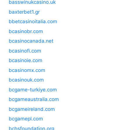
basswinukcasino.uk
baxterbet1.gr
bbetcasinoitalia.com
bcasinobr.com
bcasinocanada.net
bcasinofi.com
bcasinoie.com
bcasinomx.com
bcasinouk.com
bcgame-turkiye.com
bcgameaustralia.com
bcgameireland.com
bcgamepl.com
bchsfoundation.org