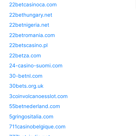
22betcasinoca.com
22bethungary.net
22betnigeria.net
22betromania.com
22betscasino.pl
22betza.com
24-casino-suomi.com
30-betnl.com
30bets.org.uk
3coinvolcanoesslot.com
55betnederland.com
5gringositalia.com
711casinobelgique.com