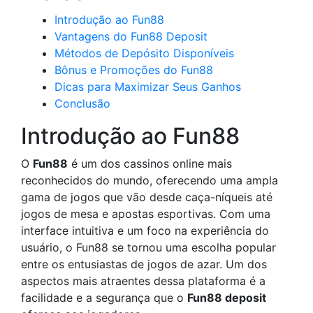
Introdução ao Fun88
Vantagens do Fun88 Deposit
Métodos de Depósito Disponíveis
Bônus e Promoções do Fun88
Dicas para Maximizar Seus Ganhos
Conclusão
Introdução ao Fun88
O
Fun88
é um dos cassinos online mais
reconhecidos do mundo, oferecendo uma ampla
gama de jogos que vão desde caça-níqueis até
jogos de mesa e apostas esportivas. Com uma
interface intuitiva e um foco na experiência do
usuário, o Fun88 se tornou uma escolha popular
entre os entusiastas de jogos de azar. Um dos
aspectos mais atraentes dessa plataforma é a
facilidade e a segurança que o
Fun88 deposit