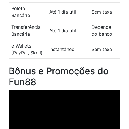
Boleto
Até 1 dia útil
Sem taxa
Bancário
Transferência
Depende
Até 1 dia útil
Bancária
do banco
e-Wallets
Instantâneo
Sem taxa
(PayPal, Skrill)
Bônus e Promoções do
Fun88