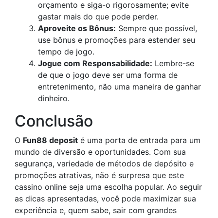
orçamento e siga-o rigorosamente; evite
gastar mais do que pode perder.
Aproveite os Bônus:
Sempre que possível,
use bônus e promoções para estender seu
tempo de jogo.
Jogue com Responsabilidade:
Lembre-se
de que o jogo deve ser uma forma de
entretenimento, não uma maneira de ganhar
dinheiro.
Conclusão
O
Fun88 deposit
é uma porta de entrada para um
mundo de diversão e oportunidades. Com sua
segurança, variedade de métodos de depósito e
promoções atrativas, não é surpresa que este
cassino online seja uma escolha popular. Ao seguir
as dicas apresentadas, você pode maximizar sua
experiência e, quem sabe, sair com grandes