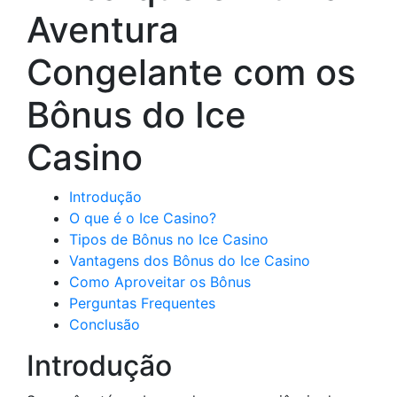
Aventura
Congelante com os
Bônus do Ice
Casino
Introdução
O que é o Ice Casino?
Tipos de Bônus no Ice Casino
Vantagens dos Bônus do Ice Casino
Como Aproveitar os Bônus
Perguntas Frequentes
Conclusão
Introdução