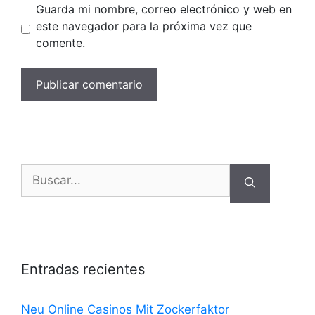
Guarda mi nombre, correo electrónico y web en
este navegador para la próxima vez que
comente.
Buscar:
Entradas recientes
Neu Online Casinos Mit Zockerfaktor