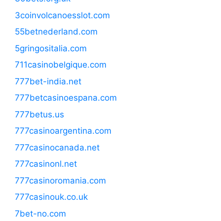
3coinvolcanoesslot.com
55betnederland.com
5gringositalia.com
711casinobelgique.com
777bet-india.net
777betcasinoespana.com
777betus.us
777casinoargentina.com
777casinocanada.net
777casinonl.net
777casinoromania.com
777casinouk.co.uk
7bet-no.com