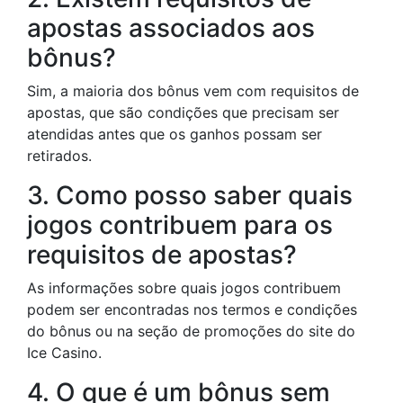
apostas associados aos
bônus?
Sim, a maioria dos bônus vem com requisitos de
apostas, que são condições que precisam ser
atendidas antes que os ganhos possam ser
retirados.
3. Como posso saber quais
jogos contribuem para os
requisitos de apostas?
As informações sobre quais jogos contribuem
podem ser encontradas nos termos e condições
do bônus ou na seção de promoções do site do
Ice Casino.
4. O que é um bônus sem