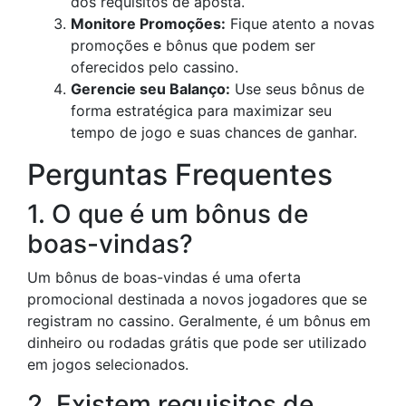
dos requisitos de aposta.
Monitore Promoções:
Fique atento a novas
promoções e bônus que podem ser
oferecidos pelo cassino.
Gerencie seu Balanço:
Use seus bônus de
forma estratégica para maximizar seu
tempo de jogo e suas chances de ganhar.
Perguntas Frequentes
1. O que é um bônus de
boas-vindas?
Um bônus de boas-vindas é uma oferta
promocional destinada a novos jogadores que se
registram no cassino. Geralmente, é um bônus em
dinheiro ou rodadas grátis que pode ser utilizado
em jogos selecionados.
2. Existem requisitos de