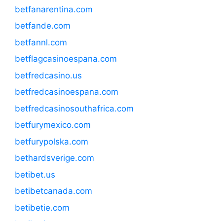
betfanarentina.com
betfande.com
betfannl.com
betflagcasinoespana.com
betfredcasino.us
betfredcasinoespana.com
betfredcasinosouthafrica.com
betfurymexico.com
betfurypolska.com
bethardsverige.com
betibet.us
betibetcanada.com
betibetie.com