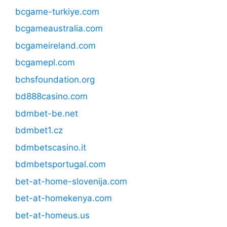
bcgame-turkiye.com
bcgameaustralia.com
bcgameireland.com
bcgamepl.com
bchsfoundation.org
bd888casino.com
bdmbet-be.net
bdmbet1.cz
bdmbetscasino.it
bdmbetsportugal.com
bet-at-home-slovenija.com
bet-at-homekenya.com
bet-at-homeus.us