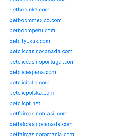
betboomkz.com
betboommexico.com
betboomperu.com
betcityukuk.com
betcliccasinocanada.com
betcliccasinoportugal.com
betclicespana.com
betclicitalia.com
betclicpolska.com
betclicpt.net
betfaircasinobrasil.com
betfaircasinocanada.com
betfaircasinoromania.com