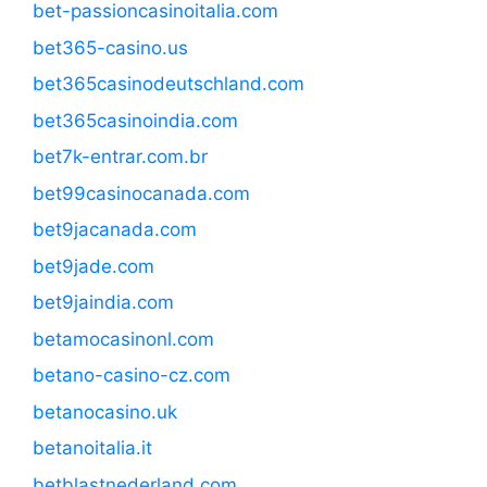
bet-passioncasinoitalia.com
bet365-casino.us
bet365casinodeutschland.com
bet365casinoindia.com
bet7k-entrar.com.br
bet99casinocanada.com
bet9jacanada.com
bet9jade.com
bet9jaindia.com
betamocasinonl.com
betano-casino-cz.com
betanocasino.uk
betanoitalia.it
betblastnederland.com