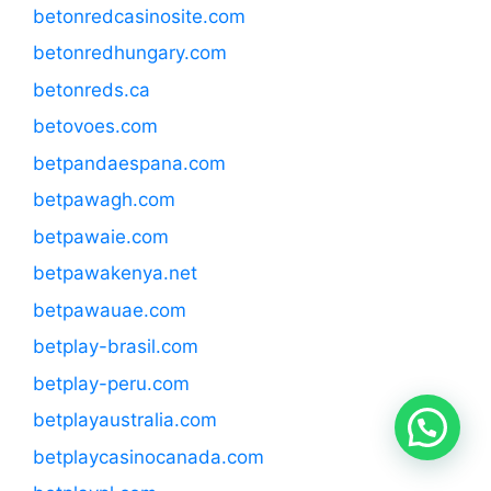
betonredcasinosite.com
betonredhungary.com
betonreds.ca
betovoes.com
betpandaespana.com
betpawagh.com
betpawaie.com
betpawakenya.net
betpawauae.com
betplay-brasil.com
betplay-peru.com
betplayaustralia.com
betplaycasinocanada.com