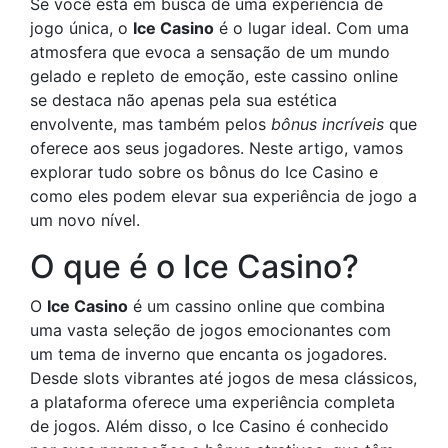
Se você está em busca de uma experiência de
jogo única, o
Ice Casino
é o lugar ideal. Com uma
atmosfera que evoca a sensação de um mundo
gelado e repleto de emoção, este cassino online
se destaca não apenas pela sua estética
envolvente, mas também pelos
bônus incríveis
que
oferece aos seus jogadores. Neste artigo, vamos
explorar tudo sobre os bônus do Ice Casino e
como eles podem elevar sua experiência de jogo a
um novo nível.
O que é o Ice Casino?
O
Ice Casino
é um cassino online que combina
uma vasta seleção de jogos emocionantes com
um tema de inverno que encanta os jogadores.
Desde slots vibrantes até jogos de mesa clássicos,
a plataforma oferece uma experiência completa
de jogos. Além disso, o Ice Casino é conhecido