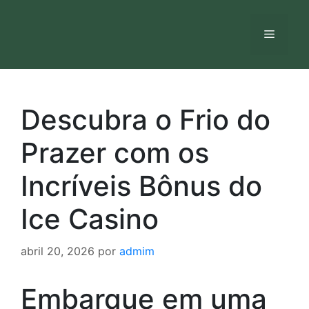
Saltar
al
Menú
contenido
Descubra o Frio do
Prazer com os
Incríveis Bônus do
Ice Casino
abril 20, 2026
por
admim
Embarque em uma