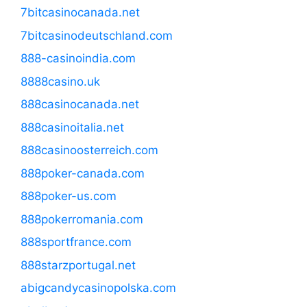
7bitcasinocanada.net
7bitcasinodeutschland.com
888-casinoindia.com
8888casino.uk
888casinocanada.net
888casinoitalia.net
888casinoosterreich.com
888poker-canada.com
888poker-us.com
888pokerromania.com
888sportfrance.com
888starzportugal.net
abigcandycasinopolska.com