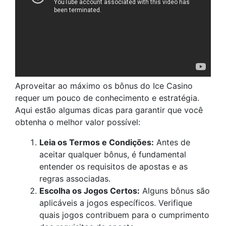
Aproveitar ao máximo os bônus do Ice Casino
requer um pouco de conhecimento e estratégia.
Aqui estão algumas dicas para garantir que você
obtenha o melhor valor possível:
Leia os Termos e Condições:
Antes de
aceitar qualquer bônus, é fundamental
entender os requisitos de apostas e as
regras associadas.
Escolha os Jogos Certos:
Alguns bônus são
aplicáveis a jogos específicos. Verifique
quais jogos contribuem para o cumprimento