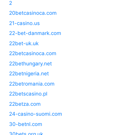
2
20betcasinoca.com
21-casino.us
22-bet-danmark.com
22bet-uk.uk
22betcasinoca.com
22bethungary.net
22betnigeria.net
22betromania.com
22betscasino.pl
22betza.com
24-casino-suomi.com
30-betnl.com
30bets.org.uk