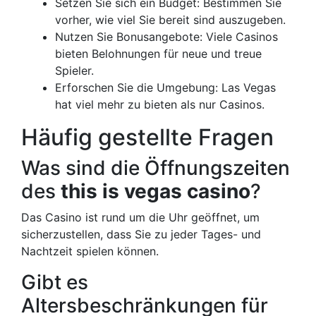
Setzen Sie sich ein Budget: Bestimmen Sie
vorher, wie viel Sie bereit sind auszugeben.
Nutzen Sie Bonusangebote: Viele Casinos
bieten Belohnungen für neue und treue
Spieler.
Erforschen Sie die Umgebung: Las Vegas
hat viel mehr zu bieten als nur Casinos.
Häufig gestellte Fragen
Was sind die Öffnungszeiten
des
this is vegas casino
?
Das Casino ist rund um die Uhr geöffnet, um
sicherzustellen, dass Sie zu jeder Tages- und
Nachtzeit spielen können.
Gibt es
Altersbeschränkungen für