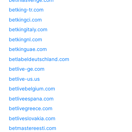
betking-tr.com
betkingci.com
betkingitaly.com
betkingnl.com
betkinguae.com
betlabeldeutschland.com
betlive-ge.com
betlive-us.us
betlivebelgium.com
betliveespana.com
betlivegreece.com
betliveslovakia.com
betmastereesti.com