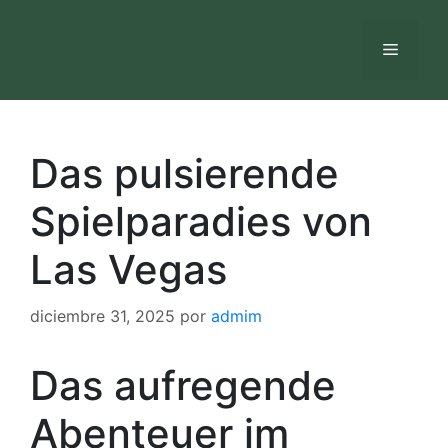
Saltar
al
Menú
contenido
Das pulsierende
Spielparadies von
Las Vegas
diciembre 31, 2025
por
admim
Das aufregende
Abenteuer im