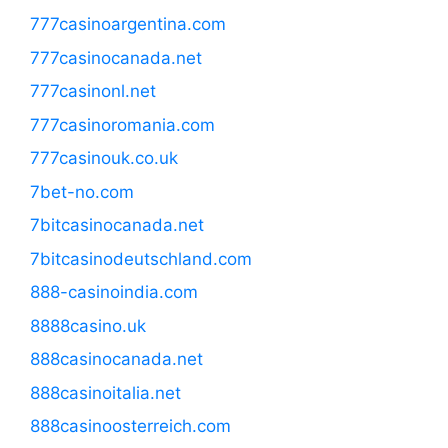
777casinoargentina.com
777casinocanada.net
777casinonl.net
777casinoromania.com
777casinouk.co.uk
7bet-no.com
7bitcasinocanada.net
7bitcasinodeutschland.com
888-casinoindia.com
8888casino.uk
888casinocanada.net
888casinoitalia.net
888casinoosterreich.com