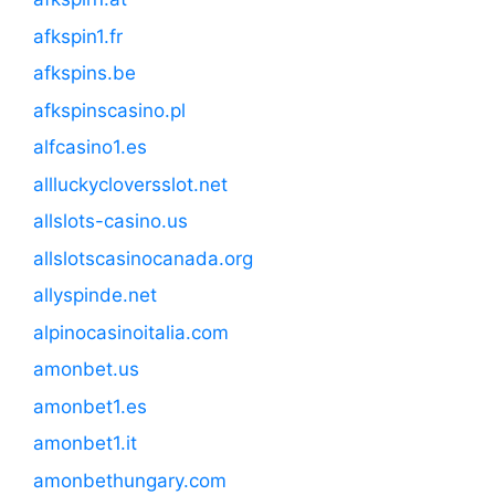
afkspin1.fr
afkspins.be
afkspinscasino.pl
alfcasino1.es
allluckycloversslot.net
allslots-casino.us
allslotscasinocanada.org
allyspinde.net
alpinocasinoitalia.com
amonbet.us
amonbet1.es
amonbet1.it
amonbethungary.com