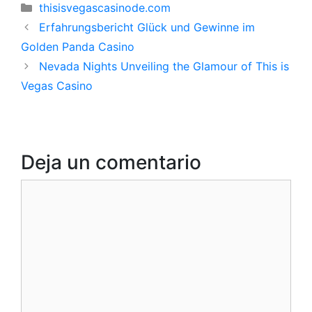
Categorías
thisisvegascasinode.com
Erfahrungsbericht Glück und Gewinne im
Golden Panda Casino
Nevada Nights Unveiling the Glamour of This is
Vegas Casino
Deja un comentario
Comentario