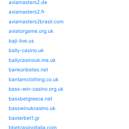
aviamasters2.de
aviamasters2.fr
aviamasters2brasil.com
aviatorgame.org.uk
baji-live.us
bally-casino.uk
ballycasinouk.me.uk
bankonbetes.net
bantamclothing.co.uk
bass-win-casino.org.uk
bassbetgreece.net
basswinukcasino.uk
baxterbet1.gr
bbetcasinoitalia.com