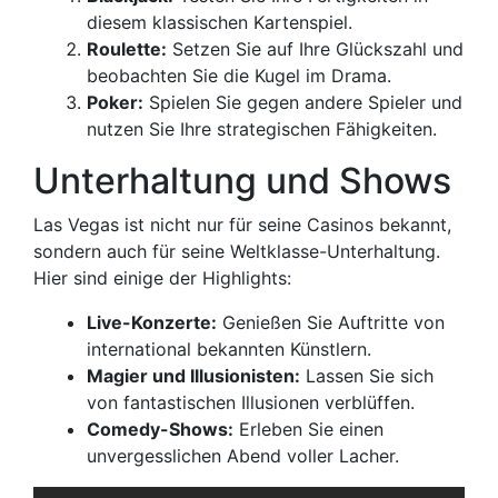
diesem klassischen Kartenspiel.
Roulette:
Setzen Sie auf Ihre Glückszahl und
beobachten Sie die Kugel im Drama.
Poker:
Spielen Sie gegen andere Spieler und
nutzen Sie Ihre strategischen Fähigkeiten.
Unterhaltung und Shows
Las Vegas ist nicht nur für seine Casinos bekannt,
sondern auch für seine Weltklasse-Unterhaltung.
Hier sind einige der Highlights:
Live-Konzerte:
Genießen Sie Auftritte von
international bekannten Künstlern.
Magier und Illusionisten:
Lassen Sie sich
von fantastischen Illusionen verblüffen.
Comedy-Shows:
Erleben Sie einen
unvergesslichen Abend voller Lacher.