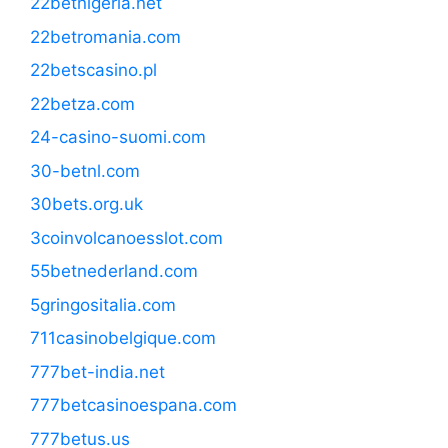
22betnigeria.net
22betromania.com
22betscasino.pl
22betza.com
24-casino-suomi.com
30-betnl.com
30bets.org.uk
3coinvolcanoesslot.com
55betnederland.com
5gringositalia.com
711casinobelgique.com
777bet-india.net
777betcasinoespana.com
777betus.us