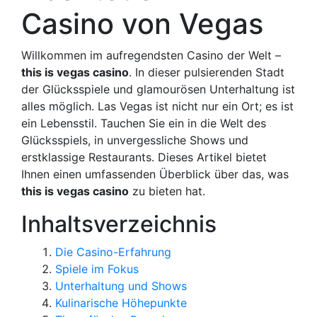
Casino von Vegas
Willkommen im aufregendsten Casino der Welt –
this is vegas casino
. In dieser pulsierenden Stadt
der Glücksspiele und glamourösen Unterhaltung ist
alles möglich. Las Vegas ist nicht nur ein Ort; es ist
ein Lebensstil. Tauchen Sie ein in die Welt des
Glücksspiels, in unvergessliche Shows und
erstklassige Restaurants. Dieses Artikel bietet
Ihnen einen umfassenden Überblick über das, was
this is vegas casino
zu bieten hat.
Inhaltsverzeichnis
Die Casino-Erfahrung
Spiele im Fokus
Unterhaltung und Shows
Kulinarische Höhepunkte