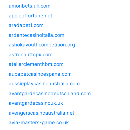
amonbets.uk.com
appleoffortune.net
aradabet1.com
ardentecasinoitalia.com
ashokayouthcompetition.org
astronauttopx.com
atelierclementhbm.com
aupabetcasinoespana.com
aussieplaycasinoaustralia.com
avantgardecasinodeutschland.com
avantgardecasinouk.uk
avengerscasinoaustralia.net
avia-masters-game.co.uk