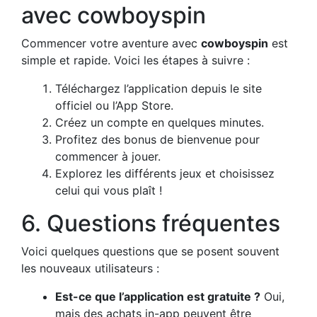
avec cowboyspin
Commencer votre aventure avec
cowboyspin
est
simple et rapide. Voici les étapes à suivre :
Téléchargez l’application depuis le site
officiel ou l’App Store.
Créez un compte en quelques minutes.
Profitez des bonus de bienvenue pour
commencer à jouer.
Explorez les différents jeux et choisissez
celui qui vous plaît !
6. Questions fréquentes
Voici quelques questions que se posent souvent
les nouveaux utilisateurs :
Est-ce que l’application est gratuite ?
Oui,
mais des achats in-app peuvent être