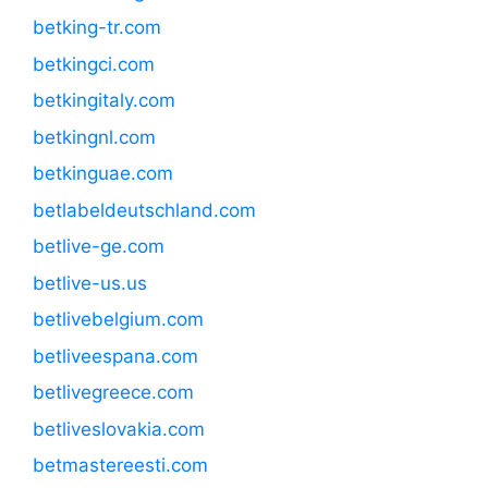
betking-tr.com
betkingci.com
betkingitaly.com
betkingnl.com
betkinguae.com
betlabeldeutschland.com
betlive-ge.com
betlive-us.us
betlivebelgium.com
betliveespana.com
betlivegreece.com
betliveslovakia.com
betmastereesti.com