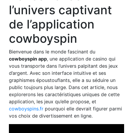
l’univers captivant
de l’application
cowboyspin
Bienvenue dans le monde fascinant du
cowboyspin app
, une application de casino qui
vous transporte dans l’univers palpitant des jeux
d’argent. Avec son interface intuitive et ses
graphismes époustouflants, elle a su séduire un
public toujours plus large. Dans cet article, nous
explorerons les caractéristiques uniques de cette
application, les jeux qu’elle propose, et
cowboyspins.fr
pourquoi elle devrait figurer parmi
vos choix de divertissement en ligne.