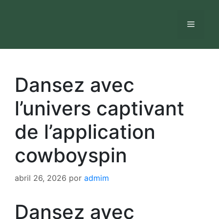
Saltar
al
Menú
contenido
Dansez avec
l’univers captivant
de l’application
cowboyspin
abril 26, 2026
por
admim
Dansez avec