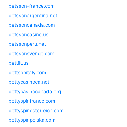
betsson-france.com
betssonargentina.net
betssoncanada.com
betssoncasino.us
betssonperu.net
betssonsverige.com
bettilt.us
bettsonitaly.com
bettycasinoca.net
bettycasinocanada.org
bettyspinfrance.com
bettyspinosterreich.com
bettyspinpolska.com