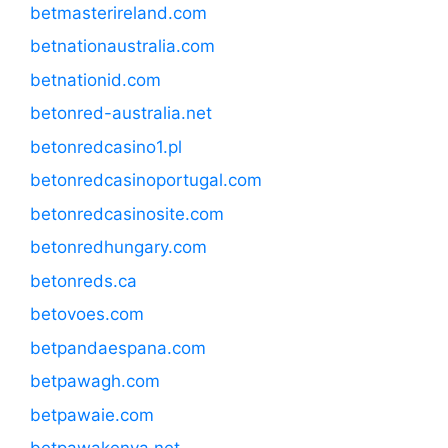
betmasterireland.com
betnationaustralia.com
betnationid.com
betonred-australia.net
betonredcasino1.pl
betonredcasinoportugal.com
betonredcasinosite.com
betonredhungary.com
betonreds.ca
betovoes.com
betpandaespana.com
betpawagh.com
betpawaie.com