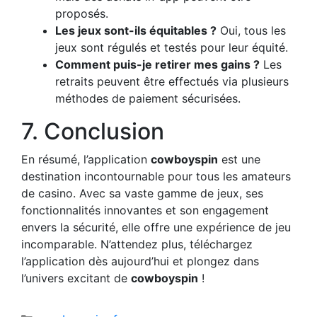
proposés.
Les jeux sont-ils équitables ?
Oui, tous les
jeux sont régulés et testés pour leur équité.
Comment puis-je retirer mes gains ?
Les
retraits peuvent être effectués via plusieurs
méthodes de paiement sécurisées.
7. Conclusion
En résumé, l’application
cowboyspin
est une
destination incontournable pour tous les amateurs
de casino. Avec sa vaste gamme de jeux, ses
fonctionnalités innovantes et son engagement
envers la sécurité, elle offre une expérience de jeu
incomparable. N’attendez plus, téléchargez
l’application dès aujourd’hui et plongez dans
l’univers excitant de
cowboyspin
!