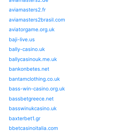
aviamasters2.fr
aviamasters2brasil.com
aviatorgame.org.uk
baji-live.us
bally-casino.uk
ballycasinouk.me.uk
bankonbetes.net
bantamclothing.co.uk
bass-win-casino.org.uk
bassbetgreece.net
basswinukcasino.uk
baxterbet1.gr
bbetcasinoitalia.com