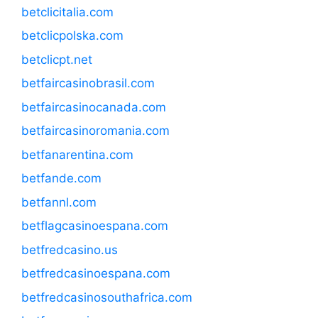
betclicitalia.com
betclicpolska.com
betclicpt.net
betfaircasinobrasil.com
betfaircasinocanada.com
betfaircasinoromania.com
betfanarentina.com
betfande.com
betfannl.com
betflagcasinoespana.com
betfredcasino.us
betfredcasinoespana.com
betfredcasinosouthafrica.com