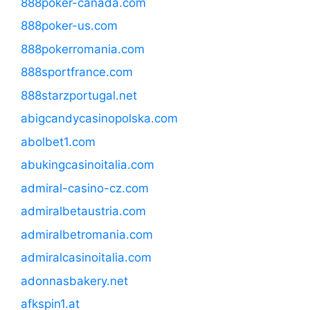
888poker-canada.com
888poker-us.com
888pokerromania.com
888sportfrance.com
888starzportugal.net
abigcandycasinopolska.com
abolbet1.com
abukingcasinoitalia.com
admiral-casino-cz.com
admiralbetaustria.com
admiralbetromania.com
admiralcasinoitalia.com
adonnasbakery.net
afkspin1.at