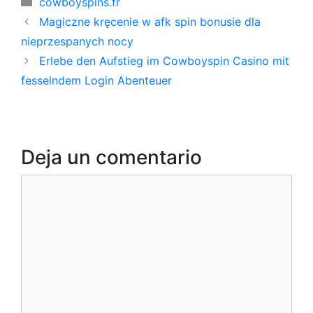
Categorías
cowboyspins.fr
Magiczne kręcenie w afk spin bonusie dla
nieprzespanych nocy
Erlebe den Aufstieg im Cowboyspin Casino mit
fesselndem Login Abenteuer
Deja un comentario
Comentario