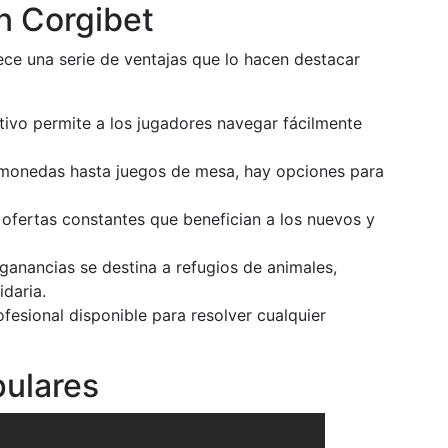
n Corgibet
rece una serie de ventajas que lo hacen destacar
tivo permite a los jugadores navegar fácilmente
onedas hasta juegos de mesa, hay opciones para
fertas constantes que benefician a los nuevos y
ganancias se destina a refugios de animales,
idaria.
esional disponible para resolver cualquier
ulares