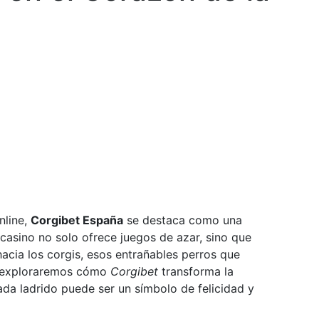
nline,
Corgibet España
se destaca como una
asino no solo ofrece juegos de azar, sino que
hacia los corgis, esos entrañables perros que
o, exploraremos cómo
Corgibet
transforma la
ada ladrido puede ser un símbolo de felicidad y