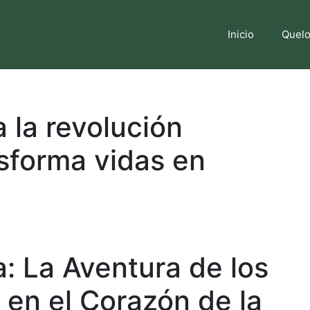
Inicio
Quelo
 la revolución
sforma vidas en
: La Aventura de los
en el Corazón de la