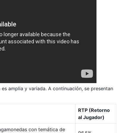
a
es amplia y variada. A continuación, se presentan
RTP (Retorno
al Jugador)
agamonedas con temática de
96.5%