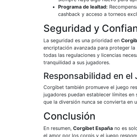
Programa de lealtad:
Recompensas
cashback y acceso a torneos excl
Seguridad y Confia
La seguridad es una prioridad en
Corgib
encriptación avanzada para proteger la
todas las regulaciones y licencias nece
tranquilidad a sus jugadores.
Responsabilidad en el
Corgibet también promueve el juego res
jugadores puedan establecer límites en 
que la diversión nunca se convierta en 
Conclusión
En resumen,
Corgibet España
no es solo
el amor por los corgis y el juego respo