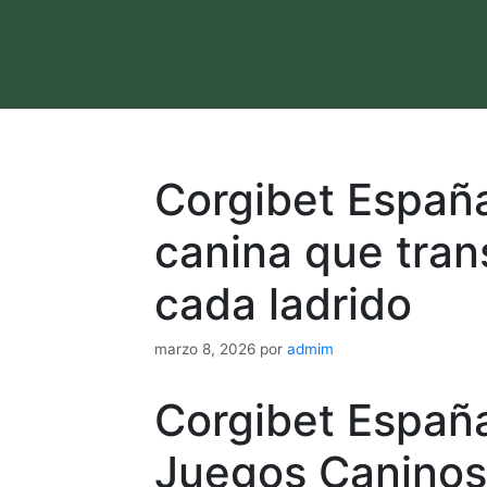
Saltar
al
contenido
Corgibet España
canina que tran
cada ladrido
marzo 8, 2026
por
admim
Corgibet España
Juegos Caninos 