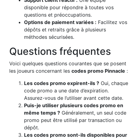
Support client réactif :
Une équipe
disponible pour répondre à toutes vos
questions et préoccupations.
Options de paiement variées :
Facilitez vos
dépôts et retraits grâce à plusieurs
méthodes sécurisées.
Questions fréquentes
Voici quelques questions courantes que se posent
les joueurs concernant les
codes promo Pinnacle
:
Les codes promo expirent-ils ?
Oui, chaque
code promo a une date d’expiration.
Assurez-vous de l’utiliser avant cette date.
Puis-je utiliser plusieurs codes promo en
même temps ?
Généralement, un seul code
promo peut être utilisé par transaction ou
dépôt.
Les codes promo sont-ils disponibles pour