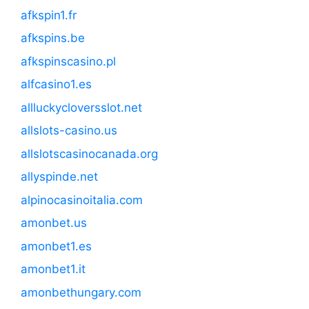
afkspin1.fr
afkspins.be
afkspinscasino.pl
alfcasino1.es
allluckycloversslot.net
allslots-casino.us
allslotscasinocanada.org
allyspinde.net
alpinocasinoitalia.com
amonbet.us
amonbet1.es
amonbet1.it
amonbethungary.com