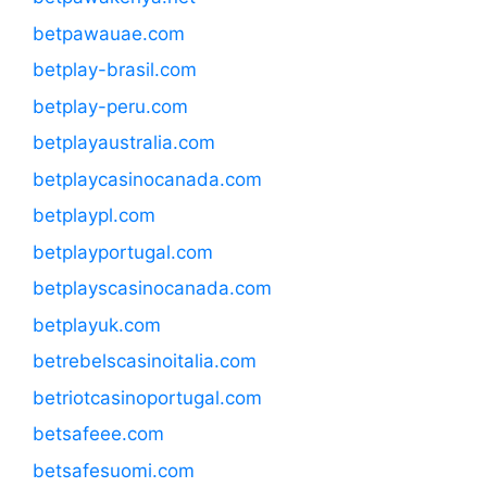
betpawauae.com
betplay-brasil.com
betplay-peru.com
betplayaustralia.com
betplaycasinocanada.com
betplaypl.com
betplayportugal.com
betplayscasinocanada.com
betplayuk.com
betrebelscasinoitalia.com
betriotcasinoportugal.com
betsafeee.com
betsafesuomi.com