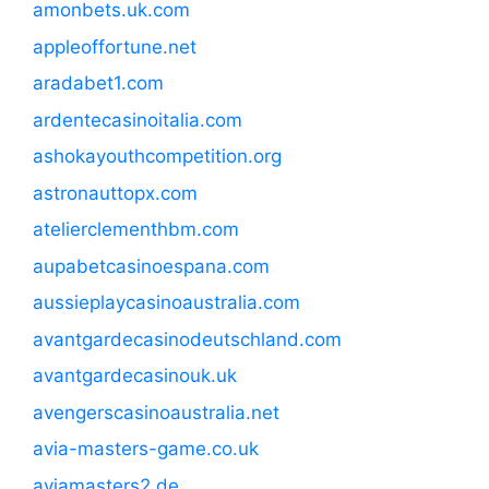
amonbets.uk.com
appleoffortune.net
aradabet1.com
ardentecasinoitalia.com
ashokayouthcompetition.org
astronauttopx.com
atelierclementhbm.com
aupabetcasinoespana.com
aussieplaycasinoaustralia.com
avantgardecasinodeutschland.com
avantgardecasinouk.uk
avengerscasinoaustralia.net
avia-masters-game.co.uk
aviamasters2.de