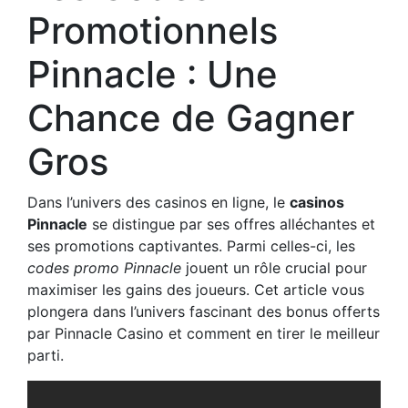
Promotionnels
Pinnacle : Une
Chance de Gagner
Gros
Dans l’univers des casinos en ligne, le
casinos
Pinnacle
se distingue par ses offres alléchantes et
ses promotions captivantes. Parmi celles-ci, les
codes promo Pinnacle
jouent un rôle crucial pour
maximiser les gains des joueurs. Cet article vous
plongera dans l’univers fascinant des bonus offerts
par Pinnacle Casino et comment en tirer le meilleur
parti.