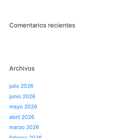
Comentarios recientes
Archivos
julio 2026
junio 2026
mayo 2026
abril 2026
marzo 2026
febrero 2026