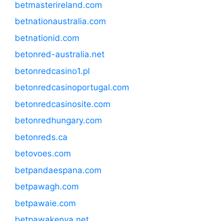
betmasterireland.com
betnationaustralia.com
betnationid.com
betonred-australia.net
betonredcasino1.pl
betonredcasinoportugal.com
betonredcasinosite.com
betonredhungary.com
betonreds.ca
betovoes.com
betpandaespana.com
betpawagh.com
betpawaie.com
betpawakenya.net