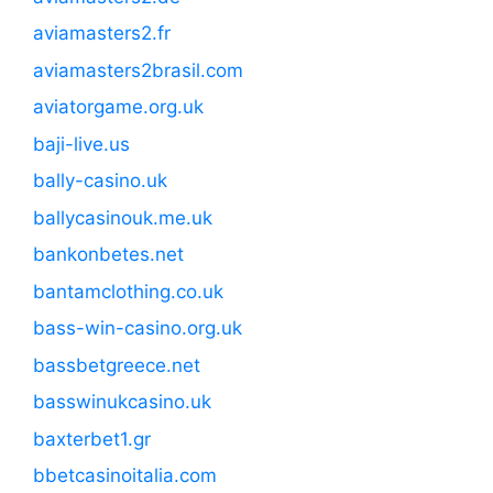
aviamasters2.fr
aviamasters2brasil.com
aviatorgame.org.uk
baji-live.us
bally-casino.uk
ballycasinouk.me.uk
bankonbetes.net
bantamclothing.co.uk
bass-win-casino.org.uk
bassbetgreece.net
basswinukcasino.uk
baxterbet1.gr
bbetcasinoitalia.com