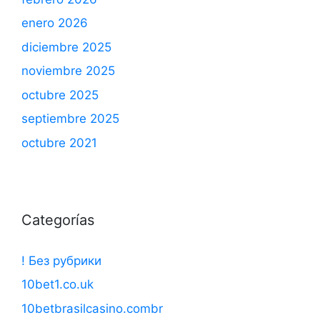
enero 2026
diciembre 2025
noviembre 2025
octubre 2025
septiembre 2025
octubre 2021
Categorías
! Без рубрики
10bet1.co.uk
10betbrasilcasino.combr