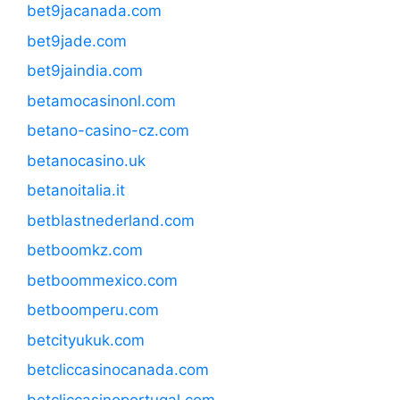
bet9jacanada.com
bet9jade.com
bet9jaindia.com
betamocasinonl.com
betano-casino-cz.com
betanocasino.uk
betanoitalia.it
betblastnederland.com
betboomkz.com
betboommexico.com
betboomperu.com
betcityukuk.com
betcliccasinocanada.com
betcliccasinoportugal.com