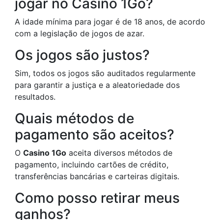
jogar no Casino 1Go?
A idade mínima para jogar é de 18 anos, de acordo
com a legislação de jogos de azar.
Os jogos são justos?
Sim, todos os jogos são auditados regularmente
para garantir a justiça e a aleatoriedade dos
resultados.
Quais métodos de
pagamento são aceitos?
O
Casino 1Go
aceita diversos métodos de
pagamento, incluindo cartões de crédito,
transferências bancárias e carteiras digitais.
Como posso retirar meus
ganhos?