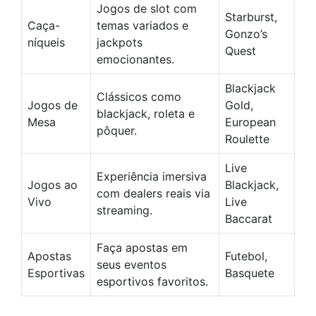
Jogos de slot com
Starburst,
Caça-
temas variados e
Gonzo’s
níqueis
jackpots
Quest
emocionantes.
Blackjack
Clássicos como
Jogos de
Gold,
blackjack, roleta e
Mesa
European
pôquer.
Roulette
Live
Experiência imersiva
Jogos ao
Blackjack,
com dealers reais via
Vivo
Live
streaming.
Baccarat
Faça apostas em
Apostas
Futebol,
seus eventos
Esportivas
Basquete
esportivos favoritos.