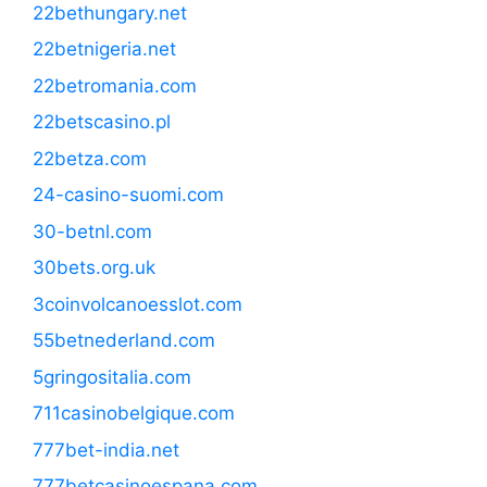
22bethungary.net
22betnigeria.net
22betromania.com
22betscasino.pl
22betza.com
24-casino-suomi.com
30-betnl.com
30bets.org.uk
3coinvolcanoesslot.com
55betnederland.com
5gringositalia.com
711casinobelgique.com
777bet-india.net
777betcasinoespana.com