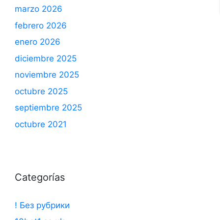
marzo 2026
febrero 2026
enero 2026
diciembre 2025
noviembre 2025
octubre 2025
septiembre 2025
octubre 2021
Categorías
! Без рубрики