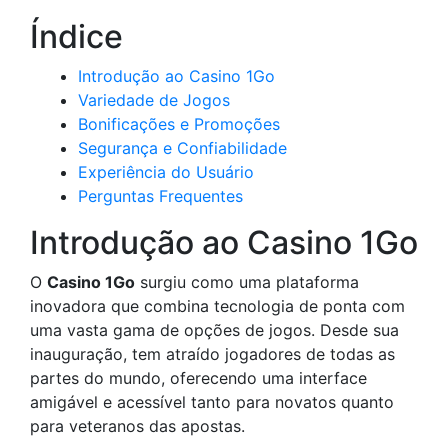
Índice
Introdução ao Casino 1Go
Variedade de Jogos
Bonificações e Promoções
Segurança e Confiabilidade
Experiência do Usuário
Perguntas Frequentes
Introdução ao Casino 1Go
O
Casino 1Go
surgiu como uma plataforma
inovadora que combina tecnologia de ponta com
uma vasta gama de opções de jogos. Desde sua
inauguração, tem atraído jogadores de todas as
partes do mundo, oferecendo uma interface
amigável e acessível tanto para novatos quanto
para veteranos das apostas.