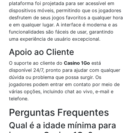
plataforma foi projetada para ser acessível em
dispositivos móveis, permitindo que os jogadores
desfrutem de seus jogos favoritos a qualquer hora
e em qualquer lugar. A interface é moderna e as
funcionalidades são fáceis de usar, garantindo
uma experiência de usuário excepcional.
Apoio ao Cliente
O suporte ao cliente do
Casino 1Go
está
disponível 24/7, pronto para ajudar com qualquer
dúvida ou problema que possa surgir. Os
jogadores podem entrar em contato por meio de
várias opções, incluindo chat ao vivo, e-mail e
telefone.
Perguntas Frequentes
Qual é a idade mínima para