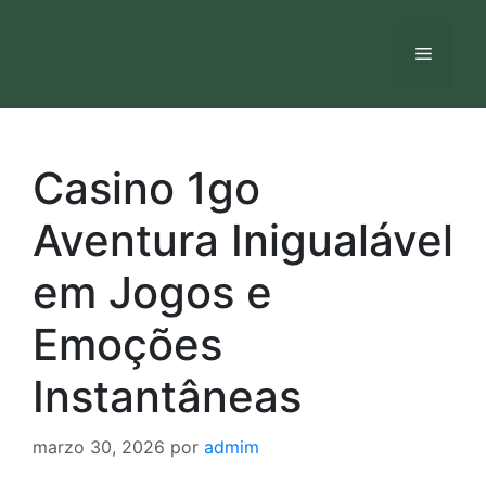
Saltar
al
Menú
contenido
Casino 1go
Aventura Inigualável
em Jogos e
Emoções
Instantâneas
marzo 30, 2026
por
admim