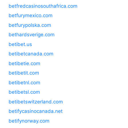
betfredcasinosouthafrica.com
betfurymexico.com
betfurypolska.com
bethardsverige.com
betibet.us
betibetcanada.com
betibetie.com
betibetit.com
betibetnl.com
betibetsl.com
betibetswitzerland.com
betifycasinocanada.net
betifynorway.com