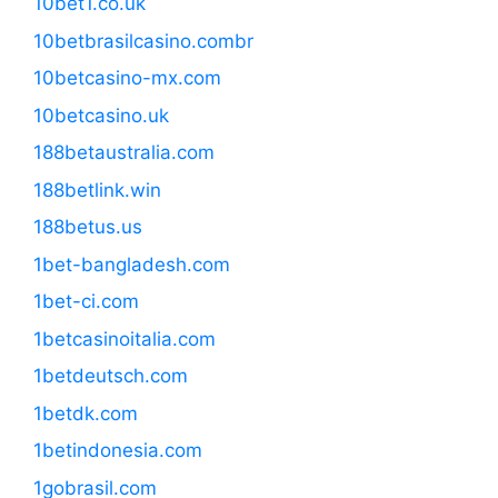
10bet1.co.uk
10betbrasilcasino.combr
10betcasino-mx.com
10betcasino.uk
188betaustralia.com
188betlink.win
188betus.us
1bet-bangladesh.com
1bet-ci.com
1betcasinoitalia.com
1betdeutsch.com
1betdk.com
1betindonesia.com
1gobrasil.com