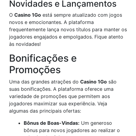
Novidades e Lançamentos
O
Casino 1Go
está sempre atualizado com jogos
novos e emocionantes. A plataforma
frequentemente lança novos títulos para manter os
jogadores engajados e empolgados. Fique atento
às novidades!
Bonificações e
Promoções
Uma das grandes atrações do
Casino 1Go
são
suas bonificações. A plataforma oferece uma
variedade de promoções que permitem aos
jogadores maximizar sua experiência. Veja
algumas das principais ofertas:
Bônus de Boas-Vindas:
Um generoso
bônus para novos jogadores ao realizar o