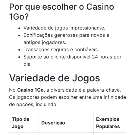
Por que escolher o Casino
1Go?
Variedade de jogos impressionante.
Bonificações generosas para novos e
antigos jogadores.
Transações seguras e confiáveis.
Suporte ao cliente disponível 24 horas por
dia.
Variedade de Jogos
No
Casino 1Go
, a diversidade é a palavra-chave.
Os jogadores podem escolher entre uma infinidade
de opções, incluindo:
Tipo de
Exemplos
Descrição
Jogo
Populares