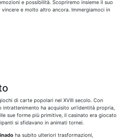
 emozioni e possibilità. Scopriremo insieme il suo
er vincere e molto altro ancora. Immergiamoci in
i
to
 giochi di carte popolari nel XVIII secolo. Con
 intrattenimento ha acquisito un’identità propria,
lle sue forme più primitive, il casinato era giocato
ipanti si sfidavano in animati tornei.
inado
ha subito ulteriori trasformazioni,