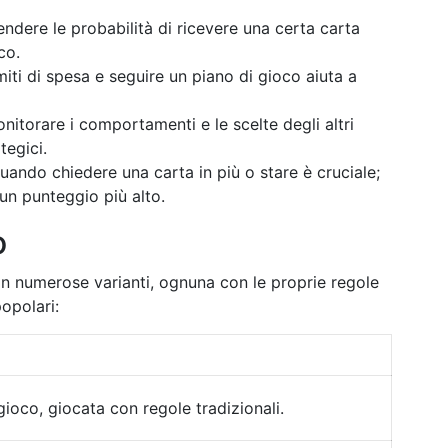
dere le probabilità di ricevere una certa carta
co.
imiti di spesa e seguire un piano di gioco aiuta a
itorare i comportamenti e le scelte degli altri
tegici.
ando chiedere una carta in più o stare è cruciale;
un punteggio più alto.
o
in numerose varianti, ognuna con le proprie regole
popolari:
gioco, giocata con regole tradizionali.