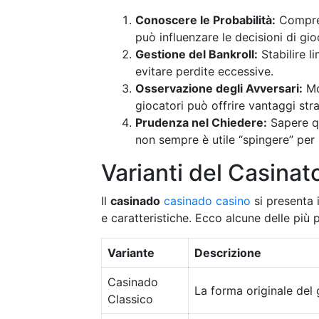
Conoscere le Probabilità:
Compren
può influenzare le decisioni di gio
Gestione del Bankroll:
Stabilire l
evitare perdite eccessive.
Osservazione degli Avversari:
Mon
giocatori può offrire vantaggi stra
Prudenza nel Chiedere:
Sapere qu
non sempre è utile “spingere” per 
Varianti del Casinat
Il
casinado
casinado casino
si presenta 
e caratteristiche. Ecco alcune delle più 
Variante
Descrizione
Casinado
La forma originale del 
Classico