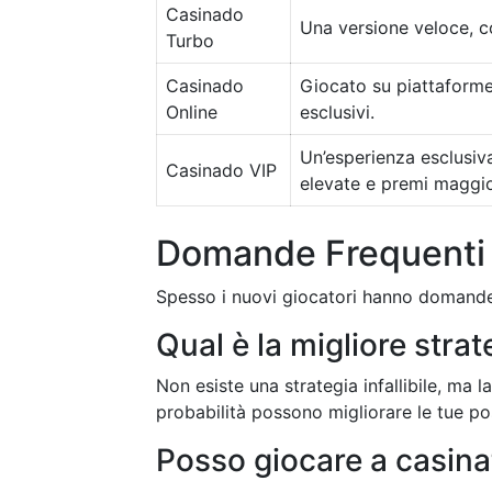
Casinado
Una versione veloce, c
Turbo
Casinado
Giocato su piattaforme 
Online
esclusivi.
Un’esperienza esclusiva
Casinado VIP
elevate e premi maggio
Domande Frequenti
Spesso i nuovi giocatori hanno domand
Qual è la migliore stra
Non esiste una strategia infallibile, ma 
probabilità possono migliorare le tue pos
Posso giocare a casina