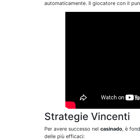
automaticamente. Il giocatore con il punt
Strategie Vincenti
Per avere successo nel
casinado
, è fon
delle più efficaci: