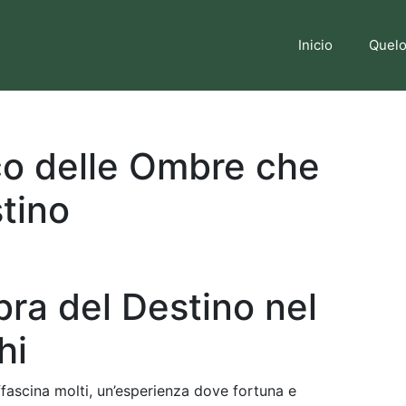
Inicio
Quelo
co delle Ombre che
stino
ra del Destino nel
hi
fascina molti, un’esperienza dove fortuna e