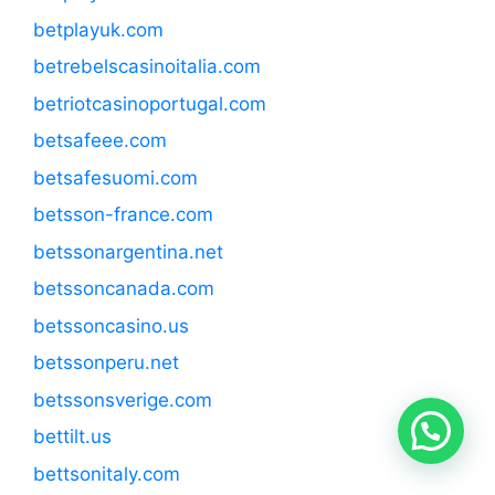
betplayuk.com
betrebelscasinoitalia.com
betriotcasinoportugal.com
betsafeee.com
betsafesuomi.com
betsson-france.com
betssonargentina.net
betssoncanada.com
betssoncasino.us
betssonperu.net
betssonsverige.com
bettilt.us
bettsonitaly.com