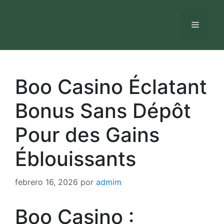
Saltar
al
Menú
contenido
Boo Casino Éclatant
Bonus Sans Dépôt
Pour des Gains
Éblouissants
febrero 16, 2026
por
admim
Boo Casino :