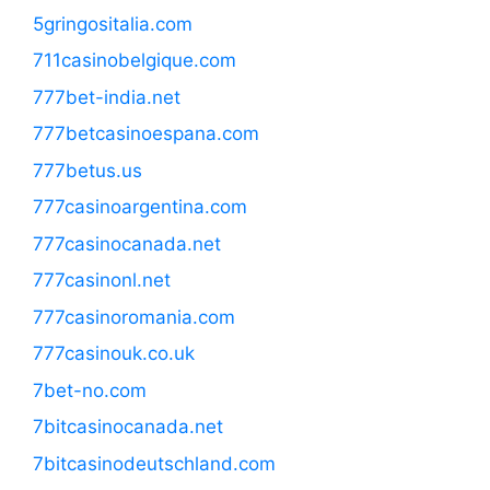
5gringositalia.com
711casinobelgique.com
777bet-india.net
777betcasinoespana.com
777betus.us
777casinoargentina.com
777casinocanada.net
777casinonl.net
777casinoromania.com
777casinouk.co.uk
7bet-no.com
7bitcasinocanada.net
7bitcasinodeutschland.com