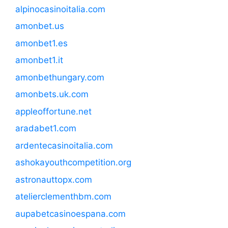
alpinocasinoitalia.com
amonbet.us
amonbet1.es
amonbet1.it
amonbethungary.com
amonbets.uk.com
appleoffortune.net
aradabet1.com
ardentecasinoitalia.com
ashokayouthcompetition.org
astronauttopx.com
atelierclementhbm.com
aupabetcasinoespana.com