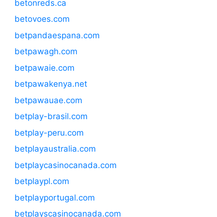
betonreds.ca
betovoes.com
betpandaespana.com
betpawagh.com
betpawaie.com
betpawakenya.net
betpawauae.com
betplay-brasil.com
betplay-peru.com
betplayaustralia.com
betplaycasinocanada.com
betplaypl.com
betplayportugal.com
betplayscasinocanada.com