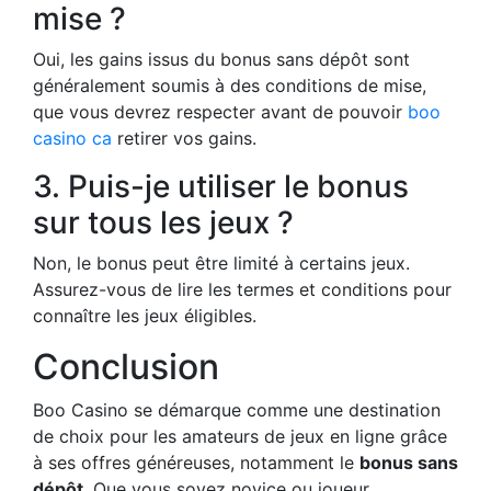
mise ?
Oui, les gains issus du bonus sans dépôt sont
généralement soumis à des conditions de mise,
que vous devrez respecter avant de pouvoir
boo
casino ca
retirer vos gains.
3. Puis-je utiliser le bonus
sur tous les jeux ?
Non, le bonus peut être limité à certains jeux.
Assurez-vous de lire les termes et conditions pour
connaître les jeux éligibles.
Conclusion
Boo Casino se démarque comme une destination
de choix pour les amateurs de jeux en ligne grâce
à ses offres généreuses, notamment le
bonus sans
dépôt
. Que vous soyez novice ou joueur