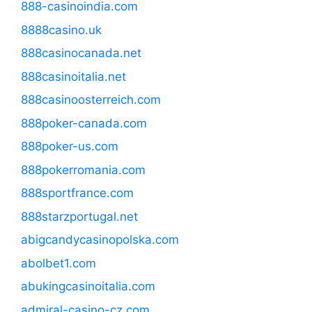
888-casinoindia.com
8888casino.uk
888casinocanada.net
888casinoitalia.net
888casinoosterreich.com
888poker-canada.com
888poker-us.com
888pokerromania.com
888sportfrance.com
888starzportugal.net
abigcandycasinopolska.com
abolbet1.com
abukingcasinoitalia.com
admiral-casino-cz.com