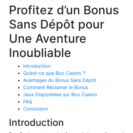
Profitez d’un Bonus
Sans Dépôt pour
Une Aventure
Inoubliable
Introduction
Qu’est-ce que Boo Casino ?
Avantages du Bonus Sans Dépôt
Comment Réclamer le Bonus
Jeux Disponibles sur Boo Casino
FAQ
Conclusion
Introduction