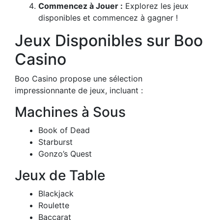
Commencez à Jouer :
Explorez les jeux
disponibles et commencez à gagner !
Jeux Disponibles sur Boo
Casino
Boo Casino propose une sélection
impressionnante de jeux, incluant :
Machines à Sous
Book of Dead
Starburst
Gonzo’s Quest
Jeux de Table
Blackjack
Roulette
Baccarat