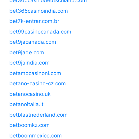
bet365casinodeutschland.com
bet365casinoindia.com
bet7k-entrar.com.br
bet99casinocanada.com
bet9jacanada.com
bet9jade.com
bet9jaindia.com
betamocasinonl.com
betano-casino-cz.com
betanocasino.uk
betanoitalia.it
betblastnederland.com
betboomkz.com
betboommexico.com