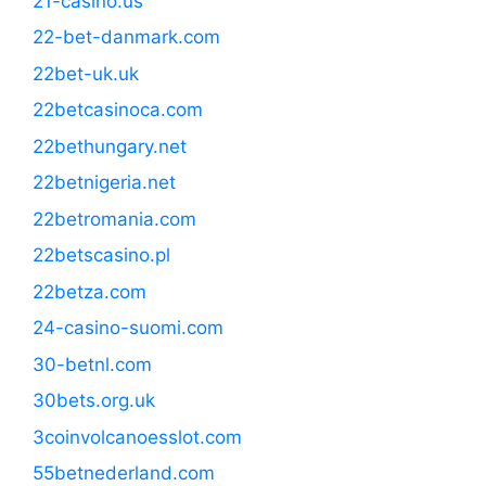
21-casino.us
22-bet-danmark.com
22bet-uk.uk
22betcasinoca.com
22bethungary.net
22betnigeria.net
22betromania.com
22betscasino.pl
22betza.com
24-casino-suomi.com
30-betnl.com
30bets.org.uk
3coinvolcanoesslot.com
55betnederland.com