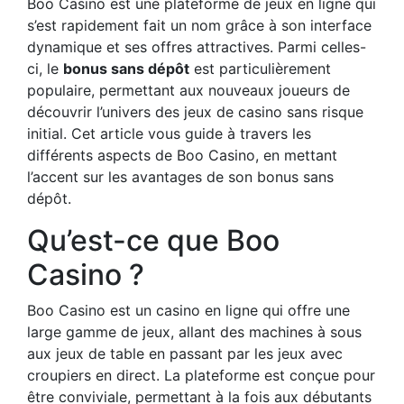
Boo Casino est une plateforme de jeux en ligne qui
s’est rapidement fait un nom grâce à son interface
dynamique et ses offres attractives. Parmi celles-
ci, le
bonus sans dépôt
est particulièrement
populaire, permettant aux nouveaux joueurs de
découvrir l’univers des jeux de casino sans risque
initial. Cet article vous guide à travers les
différents aspects de Boo Casino, en mettant
l’accent sur les avantages de son bonus sans
dépôt.
Qu’est-ce que Boo
Casino ?
Boo Casino est un casino en ligne qui offre une
large gamme de jeux, allant des machines à sous
aux jeux de table en passant par les jeux avec
croupiers en direct. La plateforme est conçue pour
être conviviale, permettant à la fois aux débutants