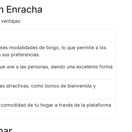
n Enracha
 ventajas:
ntes modalidades de bingo, lo que permite a los
 sus preferencias.
que une a las personas, siendo una excelente forma
es atractivas, como bonos de bienvenida y
 comodidad de tu hogar a través de la plataforma
nar