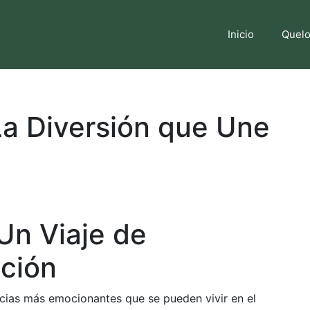
Inicio
Quelo
La Diversión que Une
Un Viaje de
oción
cias más emocionantes que se pueden vivir en el