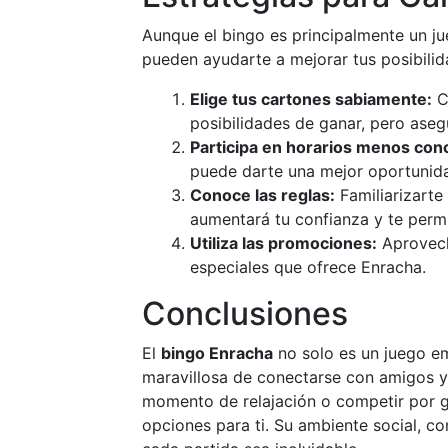
Aunque el bingo es principalmente un ju
pueden ayudarte a mejorar tus posibilid
Elige tus cartones sabiamente:
C
posibilidades de ganar, pero ase
Participa en horarios menos con
puede darte una mejor oportunid
Conoce las reglas:
Familiarizarte
aumentará tu confianza y te permi
Utiliza las promociones:
Aprovech
especiales que ofrece Enracha.
Conclusiones
El
bingo Enracha
no solo es un juego e
maravillosa de conectarse con amigos y 
momento de relajación o competir por g
opciones para ti. Su ambiente social, 