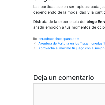
Las partidas suelen ser rápidas; cada 
dependiendo de la modalidad y la canti
Disfruta de la experiencia del
bingo Enr
añadir emoción a tus momentos de ocio.
Categorías
enrachacasinoespana.com
Aventura de Fortuna en los Tragamonedas 1
Aprovecha al máximo tu juego con el mejor
Deja un comentario
Comentario