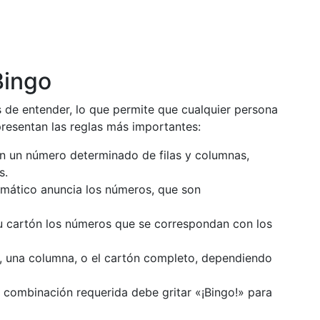
Bingo
s de entender, lo que permite que cualquier persona
 presentan las reglas más importantes:
n un número determinado de filas y columnas,
s.
mático anuncia los números, que son
u cartón los números que se correspondan con los
a, una columna, o el cartón completo, dependiendo
 combinación requerida debe gritar «¡Bingo!» para