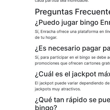
cada partida sea inolvidable.
Preguntas Frecuent
¿Puedo jugar bingo En
Sí, Enracha ofrece una plataforma en l
de tu hogar.
¿Es necesario pagar pa
Sí, para participar en el bingo se debe
promociones que ofrecen cartones gratu
¿Cuál es el jackpot má
El jackpot puede variar dependiendo de
jackpots muy atractivos.
¿Qué tan rápido se pue
bingo?