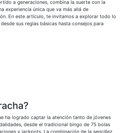
ertido a generaciones, combina la suerte con la
na experiencia única que va más allá de
. En este artículo, te invitamos a explorar todo lo
, desde sus reglas básicas hasta consejos para
racha?
e ha logrado captar la atención tanto de jóvenes
alidades, desde el tradicional bingo de 75 bolas
aciones y jackpots. La combinación de la sencillez