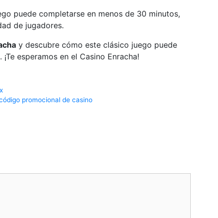
juego puede completarse en menos de 30 minutos,
dad de jugadores.
acha
y descubre cómo este clásico juego puede
 ¡Te esperamos en el Casino Enracha!
x
 código promocional de casino