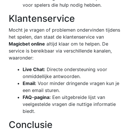
voor spelers die hulp nodig hebben.
Klantenservice
Mocht je vragen of problemen ondervinden tijdens
het spelen, dan staat de klantenservice van
Magicbet online
altijd klaar om te helpen. De
service is bereikbaar via verschillende kanalen,
waaronder:
Live Chat:
Directe ondersteuning voor
onmiddellijke antwoorden.
Email:
Voor minder dringende vragen kun je
een email sturen.
FAQ-pagina:
Een uitgebreide lijst van
veelgestelde vragen die nuttige informatie
biedt.
Conclusie