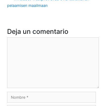
pelaamisen maailmaan
Deja un comentario
Comentario
Nombre