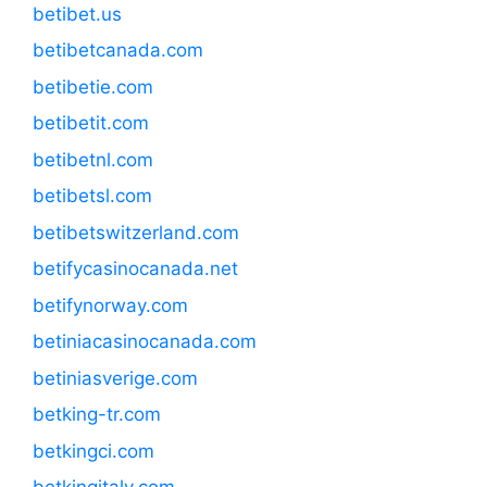
betibet.us
betibetcanada.com
betibetie.com
betibetit.com
betibetnl.com
betibetsl.com
betibetswitzerland.com
betifycasinocanada.net
betifynorway.com
betiniacasinocanada.com
betiniasverige.com
betking-tr.com
betkingci.com