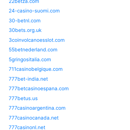
22betza.com
24-casino-suomi.com
30-betnl.com
30bets.org.uk
3coinvolcanoesslot.com
55betnederland.com
5gringositalia.com
711casinobelgique.com
777bet-india.net
777betcasinoespana.com
777betus.us
777casinoargentina.com
777casinocanada.net
777casinonl.net