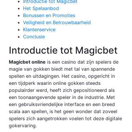
Introductie tot Magicbet
Het Spelaanbod
Bonussen en Promoties
Veiligheid en Betrouwbaarheid
Klantenservice
Conclusie
Introductie tot Magicbet
Magicbet online
is een casino dat zijn spelers de
magie van gokken biedt met tal van spannende
spellen en uitdagingen. Het casino, opgericht in
een tijdperk waarin online gokken steeds
populairder werd, heeft zich gepositioneerd als
een toonaangevende speler in de industrie. Met
een gebruiksvriendelijke interface en een breed
scala aan spellen, is het geen wonder dat zoveel
spelers zich aangetrokken voelen tot deze digitale
gokervaring.