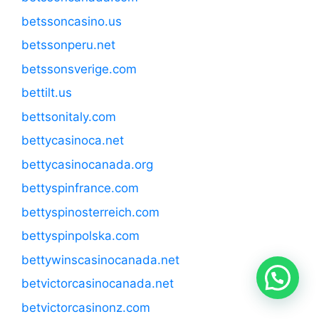
betssoncasino.us
betssonperu.net
betssonsverige.com
bettilt.us
bettsonitaly.com
bettycasinoca.net
bettycasinocanada.org
bettyspinfrance.com
bettyspinosterreich.com
bettyspinpolska.com
bettywinscasinocanada.net
betvictorcasinocanada.net
betvictorcasinonz.com