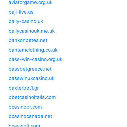
aviatorgame.org.uk
baji-live.us
bally-casino.uk
ballycasinouk.me.uk
bankonbetes.net
bantamclothing.co.uk
bass-win-casino.org.uk
bassbetgreece.net
basswinukcasino.uk
baxterbet1.gr
bbetcasinoitalia.com
bcasinobr.com
bcasinocanada.net
bcasinofi.com