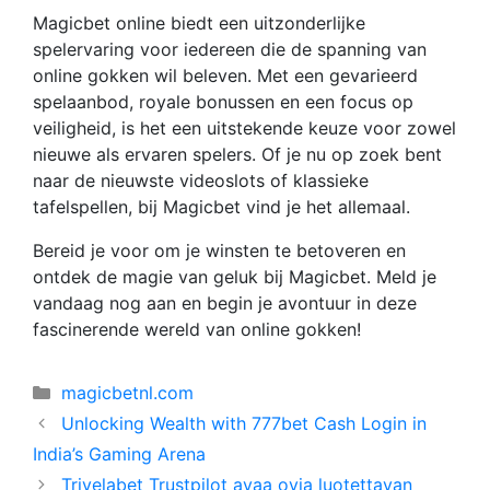
Magicbet online biedt een uitzonderlijke
spelervaring voor iedereen die de spanning van
online gokken wil beleven. Met een gevarieerd
spelaanbod, royale bonussen en een focus op
veiligheid, is het een uitstekende keuze voor zowel
nieuwe als ervaren spelers. Of je nu op zoek bent
naar de nieuwste videoslots of klassieke
tafelspellen, bij Magicbet vind je het allemaal.
Bereid je voor om je winsten te betoveren en
ontdek de magie van geluk bij Magicbet. Meld je
vandaag nog aan en begin je avontuur in deze
fascinerende wereld van online gokken!
Categorías
magicbetnl.com
Unlocking Wealth with 777bet Cash Login in
India’s Gaming Arena
Trivelabet Trustpilot avaa ovia luotettavan