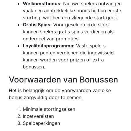
Welkomstbonus:
Nieuwe spelers ontvangen
vaak een aantrekkelijke bonus bij hun eerste
storting, wat hen een vliegende start geeft.
Gratis Spins:
Voor geselecteerde slots
kunnen spelers gratis spins verdienen als
onderdeel van promoties.
Loyaliteitsprogramma:
Vaste spelers
kunnen punten verdienen die ingewisseld
kunnen worden voor prijzen of extra
bonussen.
Voorwaarden van Bonussen
Het is belangrijk om de voorwaarden van elke
bonus zorgvuldig door te nemen:
Minimale stortingseisen
Inzetvereisten
Spelbeperkingen