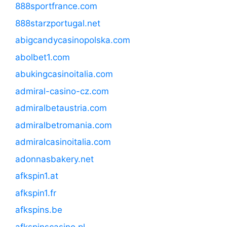
888sportfrance.com
888starzportugal.net
abigcandycasinopolska.com
abolbet1.com
abukingcasinoitalia.com
admiral-casino-cz.com
admiralbetaustria.com
admiralbetromania.com
admiralcasinoitalia.com
adonnasbakery.net
afkspin1.at
afkspin1.fr
afkspins.be
afkspinscasino.pl