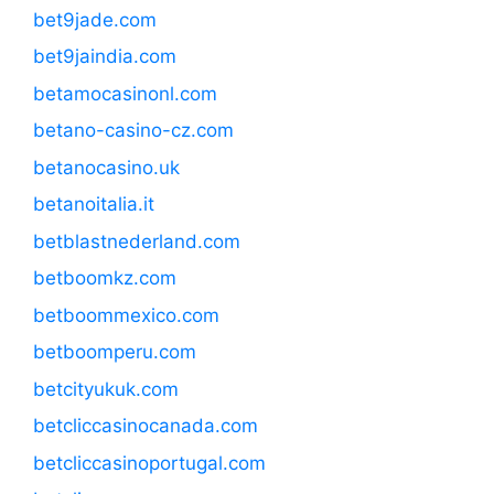
bet9jade.com
bet9jaindia.com
betamocasinonl.com
betano-casino-cz.com
betanocasino.uk
betanoitalia.it
betblastnederland.com
betboomkz.com
betboommexico.com
betboomperu.com
betcityukuk.com
betcliccasinocanada.com
betcliccasinoportugal.com