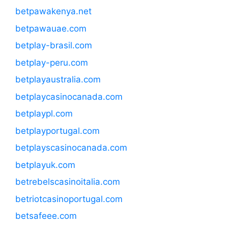
betpawakenya.net
betpawauae.com
betplay-brasil.com
betplay-peru.com
betplayaustralia.com
betplaycasinocanada.com
betplaypl.com
betplayportugal.com
betplayscasinocanada.com
betplayuk.com
betrebelscasinoitalia.com
betriotcasinoportugal.com
betsafeee.com