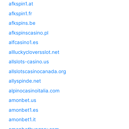
afkspin1.at
afkspin1.fr
afkspins.be
afkspinscasino.pl
alfcasino1.es
allluckycloversslot.net
allslots-casino.us
allslotscasinocanada.org
allyspinde.net
alpinocasinoitalia.com
amonbet.us
amonbet1.es
amonbet1.it