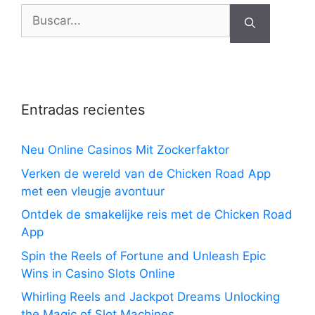
Buscar:
Entradas recientes
Neu Online Casinos Mit Zockerfaktor
Verken de wereld van de Chicken Road App
met een vleugje avontuur
Ontdek de smakelijke reis met de Chicken Road
App
Spin the Reels of Fortune and Unleash Epic
Wins in Casino Slots Online
Whirling Reels and Jackpot Dreams Unlocking
the Magic of Slot Machines