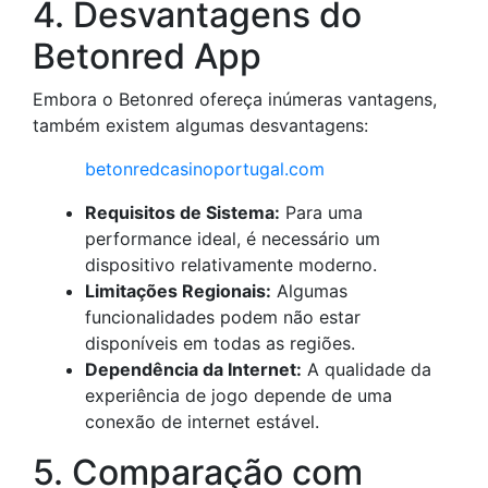
4. Desvantagens do
Betonred App
Embora o Betonred ofereça inúmeras vantagens,
também existem algumas desvantagens:
betonredcasinoportugal.com
Requisitos de Sistema:
Para uma
performance ideal, é necessário um
dispositivo relativamente moderno.
Limitações Regionais:
Algumas
funcionalidades podem não estar
disponíveis em todas as regiões.
Dependência da Internet:
A qualidade da
experiência de jogo depende de uma
conexão de internet estável.
5. Comparação com