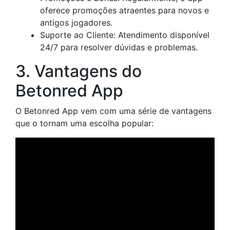
oferece promoções atraentes para novos e
antigos jogadores.
Suporte ao Cliente: Atendimento disponível
24/7 para resolver dúvidas e problemas.
3. Vantagens do
Betonred App
O Betonred App vem com uma série de vantagens
que o tornam uma escolha popular: