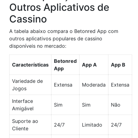
Outros Aplicativos de
Cassino
A tabela abaixo compara o Betonred App com
outros aplicativos populares de cassino
disponíveis no mercado:
Betonred
Características
App A
App B
App
Variedade de
Extensa
Moderada
Extensa
Jogos
Interface
Sim
Sim
Não
Amigável
Suporte ao
24/7
Limitado
24/7
Cliente