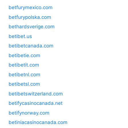
betfurymexico.com
betfurypolska.com
bethardsverige.com
betibet.us
betibetcanada.com
betibetie.com
betibetit.com
betibetnl.com
betibetsl.com
betibetswitzerland.com
betifycasinocanada.net
betifynorway.com
betiniacasinocanada.com