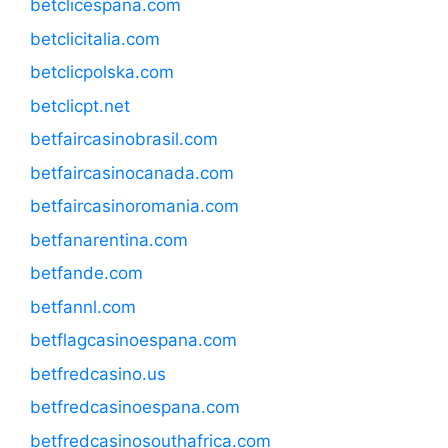
betclicespana.com
betclicitalia.com
betclicpolska.com
betclicpt.net
betfaircasinobrasil.com
betfaircasinocanada.com
betfaircasinoromania.com
betfanarentina.com
betfande.com
betfannl.com
betflagcasinoespana.com
betfredcasino.us
betfredcasinoespana.com
betfredcasinosouthafrica.com