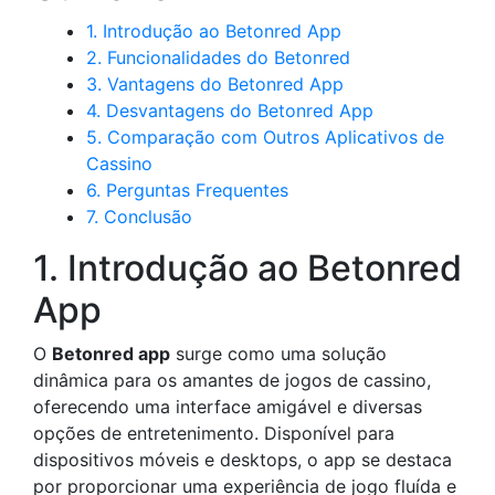
1. Introdução ao Betonred App
2. Funcionalidades do Betonred
3. Vantagens do Betonred App
4. Desvantagens do Betonred App
5. Comparação com Outros Aplicativos de
Cassino
6. Perguntas Frequentes
7. Conclusão
1. Introdução ao Betonred
App
O
Betonred app
surge como uma solução
dinâmica para os amantes de jogos de cassino,
oferecendo uma interface amigável e diversas
opções de entretenimento. Disponível para
dispositivos móveis e desktops, o app se destaca
por proporcionar uma experiência de jogo fluída e