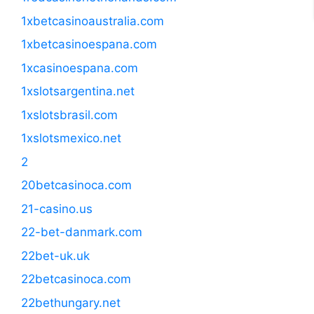
1xbetcasinoaustralia.com
1xbetcasinoespana.com
1xcasinoespana.com
1xslotsargentina.net
1xslotsbrasil.com
1xslotsmexico.net
2
20betcasinoca.com
21-casino.us
22-bet-danmark.com
22bet-uk.uk
22betcasinoca.com
22bethungary.net