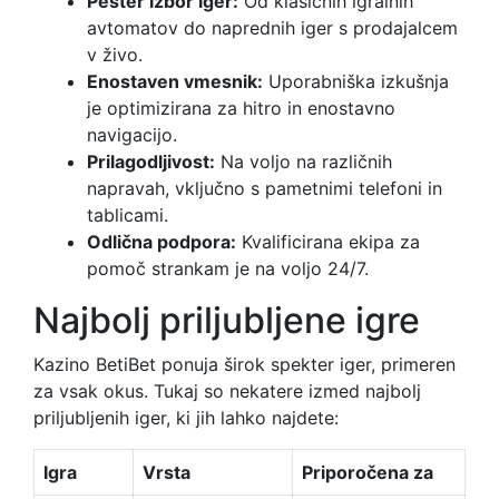
Pester izbor iger:
Od klasičnih igralnih
avtomatov do naprednih iger s prodajalcem
v živo.
Enostaven vmesnik:
Uporabniška izkušnja
je optimizirana za hitro in enostavno
navigacijo.
Prilagodljivost:
Na voljo na različnih
napravah, vključno s pametnimi telefoni in
tablicami.
Odlična podpora:
Kvalificirana ekipa za
pomoč strankam je na voljo 24/7.
Najbolj priljubljene igre
Kazino BetiBet ponuja širok spekter iger, primeren
za vsak okus. Tukaj so nekatere izmed najbolj
priljubljenih iger, ki jih lahko najdete:
Igra
Vrsta
Priporočena za