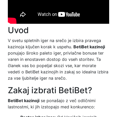
Uvod
V svetu spletnih iger na srečo je izbira pravega
kazinoja ključen korak k uspehu.
BetiBet kazinoji
ponujajo široko paleto iger, privlačne bonuse ter
varen in enostaven dostop do vseh storitev. Ta
članek vas bo popeljal skozi vse, kar morate
vedeti o BetiBet kazinojih in zakaj so idealna izbira
za vse ljubitelje iger na srečo.
Zakaj izbrati BetiBet?
BetiBet kazinoji
se ponašajo z več odličnimi
lastnostmi, ki jih izstopajo med konkurenco: