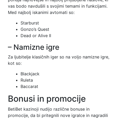
vas bodo navdušili s svojimi temami in funkcijami.
Med najbolj iskanimi avtomati so:
Starburst
Gonzo’s Quest
Dead or Alive II
– Namizne igre
Za ljubitelje klasičnih iger so na voljo namizne igre,
kot so:
Blackjack
Ruleta
Baccarat
Bonusi in promocije
BetiBet kazinoji nudijo različne bonuse in
promocije, da bi pritegnili nove igralce in nagradili