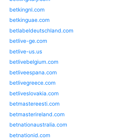
betkingnl.com
betkinguae.com
betlabeldeutschland.com
betlive-ge.com
betlive-us.us
betlivebelgium.com
betliveespana.com
betlivegreece.com
betliveslovakia.com
betmastereesti.com
betmasterireland.com
betnationaustralia.com
betnationid.com