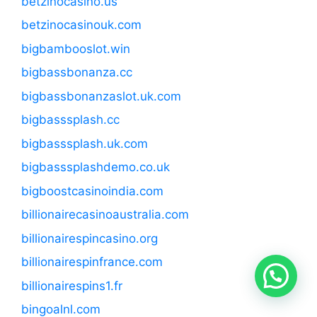
betzinocasino.us
betzinocasinouk.com
bigbambooslot.win
bigbassbonanza.cc
bigbassbonanzaslot.uk.com
bigbasssplash.cc
bigbasssplash.uk.com
bigbasssplashdemo.co.uk
bigboostcasinoindia.com
billionairecasinoaustralia.com
billionairespincasino.org
billionairespinfrance.com
billionairespins1.fr
bingoalnl.com