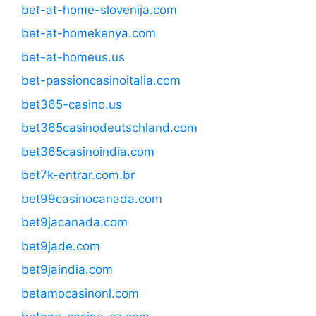
bet-at-home-slovenija.com
bet-at-homekenya.com
bet-at-homeus.us
bet-passioncasinoitalia.com
bet365-casino.us
bet365casinodeutschland.com
bet365casinoindia.com
bet7k-entrar.com.br
bet99casinocanada.com
bet9jacanada.com
bet9jade.com
bet9jaindia.com
betamocasinonl.com