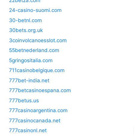
22betza.com
24-casino-suomi.com
30-betnl.com
30bets.org.uk
3coinvolcanoesslot.com
55betnederland.com
5gringositalia.com
711casinobelgique.com
777bet-india.net
777betcasinoespana.com
777betus.us
777casinoargentina.com
777casinocanada.net
777casinonl.net