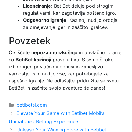
Licenciranje:
BetiBet deluje pod strogimi
regulativami, kar zagotavlja pošteno igro.
Odgovorno igranje:
Kazinoji nudijo orodja
za omejevanje iger in zaščito igralcev.
Povzetek
Če iščete
nepozabno izkušnjo
in privlačno igranje,
so
BetiBet kazinoji
prava izbira. S svojo široko
izbiro iger, privlačnimi bonusi in zanesljivo
varnostjo vam nudijo vse, kar potrebujete za
uspešno igranje. Ne odlašajte, pridružite se svetu
BetiBet in začnite svojo avanturo še danes!
Categorías
betibetsl.com
Elevate Your Game with Betibet Mobil’s
Unmatched Betting Experience
Unleash Your Winning Edge with Betibet