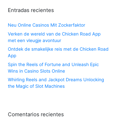
Entradas recientes
Neu Online Casinos Mit Zockerfaktor
Verken de wereld van de Chicken Road App
met een vleugje avontuur
Ontdek de smakelijke reis met de Chicken Road
App
Spin the Reels of Fortune and Unleash Epic
Wins in Casino Slots Online
Whirling Reels and Jackpot Dreams Unlocking
the Magic of Slot Machines
Comentarios recientes