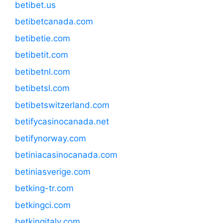
betibet.us
betibetcanada.com
betibetie.com
betibetit.com
betibetnl.com
betibetsl.com
betibetswitzerland.com
betifycasinocanada.net
betifynorway.com
betiniacasinocanada.com
betiniasverige.com
betking-tr.com
betkingci.com
betkingitaly.com