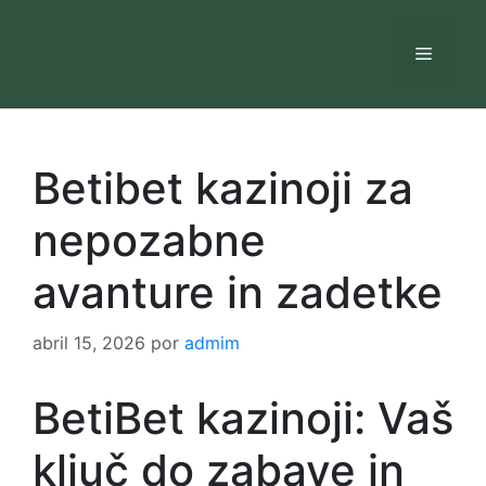
Saltar
al
Menú
contenido
Betibet kazinoji za
nepozabne
avanture in zadetke
abril 15, 2026
por
admim
BetiBet kazinoji: Vaš
ključ do zabave in