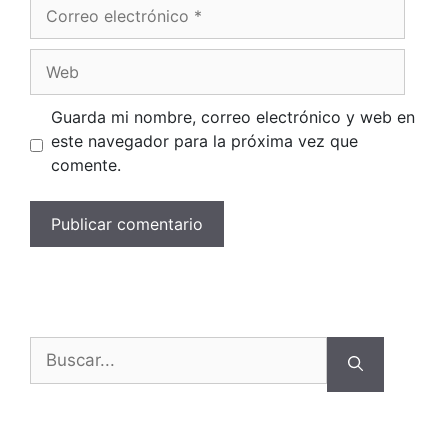
Correo
electrónico
Web
Guarda mi nombre, correo electrónico y web en
este navegador para la próxima vez que
comente.
Buscar: