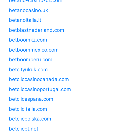
betano-casino-cz.com
betanocasino.uk
betanoitalia.it
betblastnederland.com
betboomkz.com
betboommexico.com
betboomperu.com
betcityukuk.com
betcliccasinocanada.com
betcliccasinoportugal.com
betclicespana.com
betclicitalia.com
betclicpolska.com
betclicpt.net