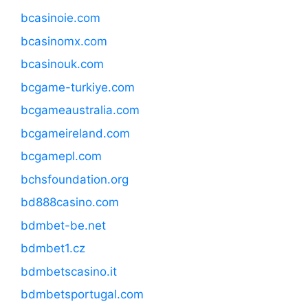
bcasinoie.com
bcasinomx.com
bcasinouk.com
bcgame-turkiye.com
bcgameaustralia.com
bcgameireland.com
bcgamepl.com
bchsfoundation.org
bd888casino.com
bdmbet-be.net
bdmbet1.cz
bdmbetscasino.it
bdmbetsportugal.com