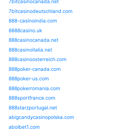
7bitcasinocanada.net
7bitcasinodeutschland.com
888-casinoindia.com
8888casino.uk
888casinocanada.net
888casinoitalia.net
888casinoosterreich.com
888poker-canada.com
888poker-us.com
888pokerromania.com
888sportfrance.com
888starzportugal.net
abigcandycasinopolska.com
abolbet1.com