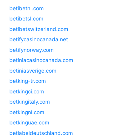
betibetnl.com
betibetsl.com
betibetswitzerland.com
betifycasinocanada.net
betifynorway.com
betiniacasinocanada.com
betiniasverige.com
betking-tr.com
betkingci.com
betkingitaly.com
betkingnl.com
betkinguae.com
betlabeldeutschland.com