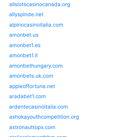
allslotscasinocanada.org
allyspinde.net
alpinocasinoitalia.com
amonbet.us
amonbet1.es
amonbet1.it
amonbethungary.com
amonbets.uk.com
appleoffortune.net
aradabet1.com
ardentecasinoitalia.com
ashokayouthcompetition.org
astronauttopx.com