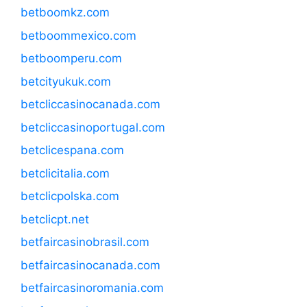
betboomkz.com
betboommexico.com
betboomperu.com
betcityukuk.com
betcliccasinocanada.com
betcliccasinoportugal.com
betclicespana.com
betclicitalia.com
betclicpolska.com
betclicpt.net
betfaircasinobrasil.com
betfaircasinocanada.com
betfaircasinoromania.com