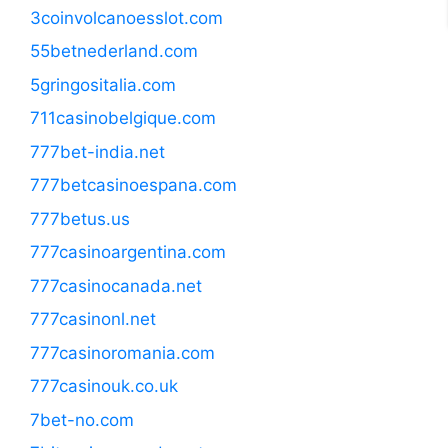
3coinvolcanoesslot.com
55betnederland.com
5gringositalia.com
711casinobelgique.com
777bet-india.net
777betcasinoespana.com
777betus.us
777casinoargentina.com
777casinocanada.net
777casinonl.net
777casinoromania.com
777casinouk.co.uk
7bet-no.com