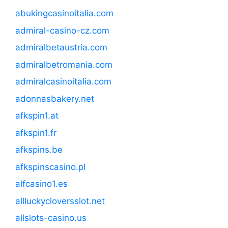
abukingcasinoitalia.com
admiral-casino-cz.com
admiralbetaustria.com
admiralbetromania.com
admiralcasinoitalia.com
adonnasbakery.net
afkspin1.at
afkspin1.fr
afkspins.be
afkspinscasino.pl
alfcasino1.es
allluckycloversslot.net
allslots-casino.us