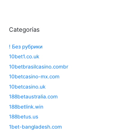
Categorías
! Без рубрики
10bet1.co.uk
10betbrasilcasino.combr
10betcasino-mx.com
10betcasino.uk
188betaustralia.com
188betlink.win
188betus.us
1bet-bangladesh.com