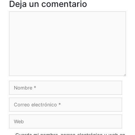
Deja un comentario
Comentario
Nombre
Correo
electrónico
Web