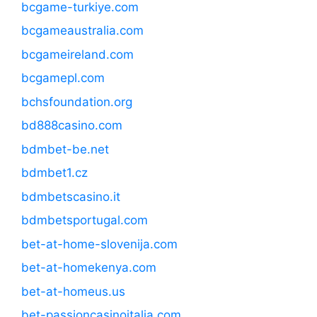
bcgame-turkiye.com
bcgameaustralia.com
bcgameireland.com
bcgamepl.com
bchsfoundation.org
bd888casino.com
bdmbet-be.net
bdmbet1.cz
bdmbetscasino.it
bdmbetsportugal.com
bet-at-home-slovenija.com
bet-at-homekenya.com
bet-at-homeus.us
bet-passioncasinoitalia.com