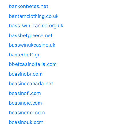
bankonbetes.net
bantamclothing.co.uk
bass-win-casino.org.uk
bassbetgreece.net
basswinukcasino.uk
baxterbet1.gr
bbetcasinoitalia.com
bcasinobr.com
bcasinocanada.net
bcasinofi.com
bcasinoie.com
bcasinomx.com
bcasinouk.com