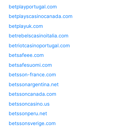
betplayportugal.com
betplayscasinocanada.com
betplayuk.com
betrebelscasinoitalia.com
betriotcasinoportugal.com
betsafeee.com
betsafesuomi.com
betsson-france.com
betssonargentina.net
betssoncanada.com
betssoncasino.us
betssonperu.net
betssonsverige.com