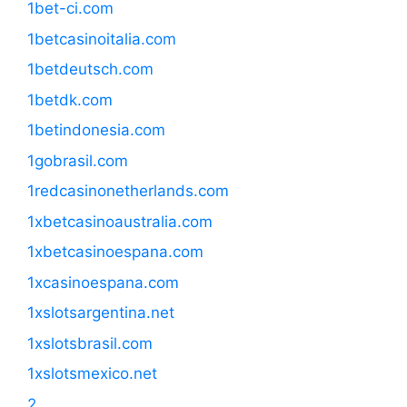
1bet-ci.com
1betcasinoitalia.com
1betdeutsch.com
1betdk.com
1betindonesia.com
1gobrasil.com
1redcasinonetherlands.com
1xbetcasinoaustralia.com
1xbetcasinoespana.com
1xcasinoespana.com
1xslotsargentina.net
1xslotsbrasil.com
1xslotsmexico.net
2