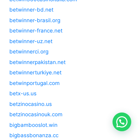
betwinner-bd.net
betwinner-brasil.org
betwinner-france.net
betwinner-uz.net
betwinnerci.org
betwinnerpakistan.net
betwinnerturkiye.net
betwinportugal.com
betx-us.us
betzinocasino.us
betzinocasinouk.com
bigbambooslot.win
bigbassbonanza.cc