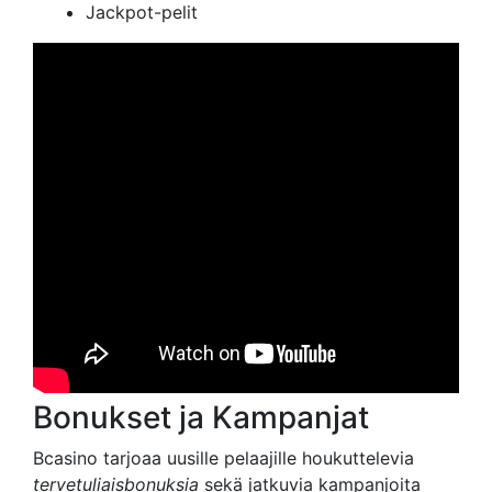
Jackpot-pelit
Bonukset ja Kampanjat
Bcasino tarjoaa uusille pelaajille houkuttelevia
tervetuliaisbonuksia
sekä jatkuvia kampanjoita