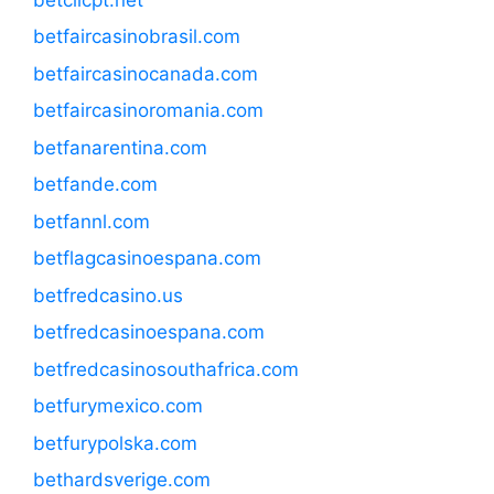
betfaircasinobrasil.com
betfaircasinocanada.com
betfaircasinoromania.com
betfanarentina.com
betfande.com
betfannl.com
betflagcasinoespana.com
betfredcasino.us
betfredcasinoespana.com
betfredcasinosouthafrica.com
betfurymexico.com
betfurypolska.com
bethardsverige.com