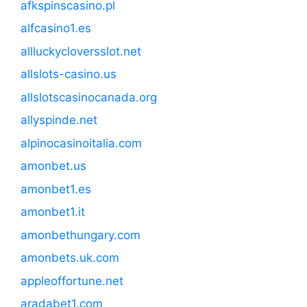
afkspinscasino.pl
alfcasino1.es
allluckycloversslot.net
allslots-casino.us
allslotscasinocanada.org
allyspinde.net
alpinocasinoitalia.com
amonbet.us
amonbet1.es
amonbet1.it
amonbethungary.com
amonbets.uk.com
appleoffortune.net
aradabet1.com