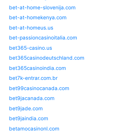
bet-at-home-slovenija.com
bet-at-homekenya.com
bet-at-homeus.us
bet-passioncasinoitalia.com
bet365-casino.us
bet365casinodeutschland.com
bet365casinoindia.com
bet7k-entrar.com.br
bet99casinocanada.com
bet9jacanada.com
bet9jade.com
bet9jaindia.com
betamocasinonl.com