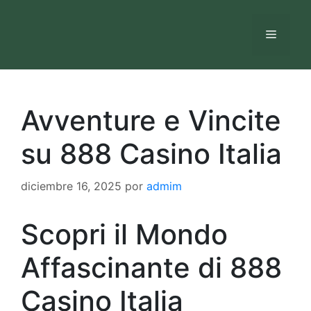
Saltar
al
Menú
contenido
Avventure e Vincite
su 888 Casino Italia
diciembre 16, 2025
por
admim
Scopri il Mondo
Affascinante di 888
Casino Italia