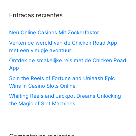
Entradas recientes
Neu Online Casinos Mit Zockerfaktor
Verken de wereld van de Chicken Road App
met een vleugje avontuur
Ontdek de smakelijke reis met de Chicken Road
App
Spin the Reels of Fortune and Unleash Epic
Wins in Casino Slots Online
Whirling Reels and Jackpot Dreams Unlocking
the Magic of Slot Machines