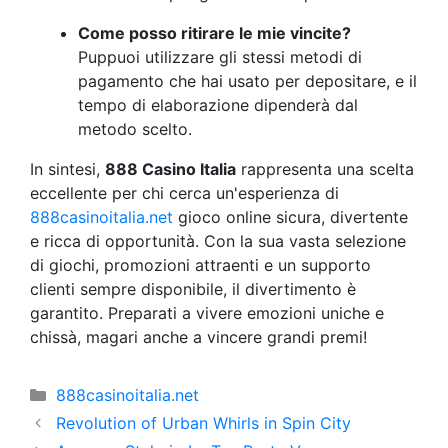
Come posso ritirare le mie vincite?
Puppuoi utilizzare gli stessi metodi di
pagamento che hai usato per depositare, e il
tempo di elaborazione dipenderà dal
metodo scelto.
In sintesi,
888 Casino Italia
rappresenta una scelta
eccellente per chi cerca un'esperienza di
888casinoitalia.net
gioco online sicura, divertente
e ricca di opportunità. Con la sua vasta selezione
di giochi, promozioni attraenti e un supporto
clienti sempre disponibile, il divertimento è
garantito. Preparati a vivere emozioni uniche e
chissà, magari anche a vincere grandi premi!
Categorías
888casinoitalia.net
Revolution of Urban Whirls in Spin City