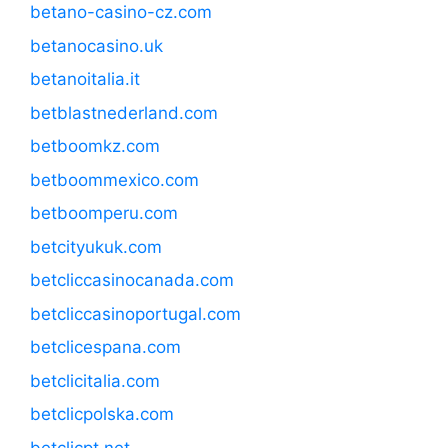
betano-casino-cz.com
betanocasino.uk
betanoitalia.it
betblastnederland.com
betboomkz.com
betboommexico.com
betboomperu.com
betcityukuk.com
betcliccasinocanada.com
betcliccasinoportugal.com
betclicespana.com
betclicitalia.com
betclicpolska.com
betclicpt.net