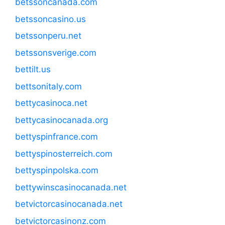
betssoncanada.com
betssoncasino.us
betssonperu.net
betssonsverige.com
bettilt.us
bettsonitaly.com
bettycasinoca.net
bettycasinocanada.org
bettyspinfrance.com
bettyspinosterreich.com
bettyspinpolska.com
bettywinscasinocanada.net
betvictorcasinocanada.net
betvictorcasinonz.com