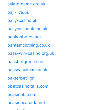
aviatorgame.org.uk
baji-live.us
bally-casino.uk
ballycasinouk.me.uk
bankonbetes.net
bantamclothing.co.uk
bass-win-casino.org.uk
bassbetgreece.net
basswinukcasino.uk
baxterbet1.gr
bbetcasinoitalia.com
bcasinobr.com
bcasinocanada.net