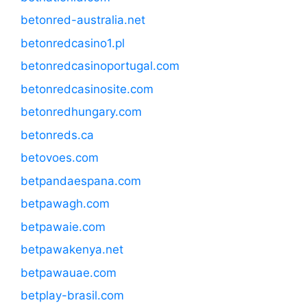
betonred-australia.net
betonredcasino1.pl
betonredcasinoportugal.com
betonredcasinosite.com
betonredhungary.com
betonreds.ca
betovoes.com
betpandaespana.com
betpawagh.com
betpawaie.com
betpawakenya.net
betpawauae.com
betplay-brasil.com