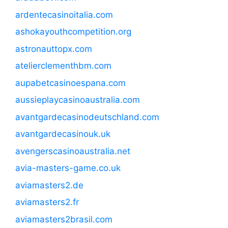
ardentecasinoitalia.com
ashokayouthcompetition.org
astronauttopx.com
atelierclementhbm.com
aupabetcasinoespana.com
aussieplaycasinoaustralia.com
avantgardecasinodeutschland.com
avantgardecasinouk.uk
avengerscasinoaustralia.net
avia-masters-game.co.uk
aviamasters2.de
aviamasters2.fr
aviamasters2brasil.com