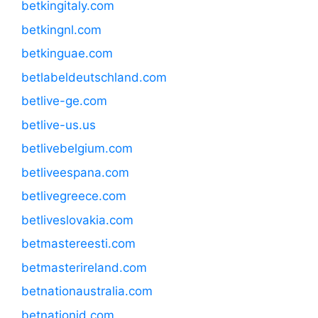
betkingitaly.com
betkingnl.com
betkinguae.com
betlabeldeutschland.com
betlive-ge.com
betlive-us.us
betlivebelgium.com
betliveespana.com
betlivegreece.com
betliveslovakia.com
betmastereesti.com
betmasterireland.com
betnationaustralia.com
betnationid.com