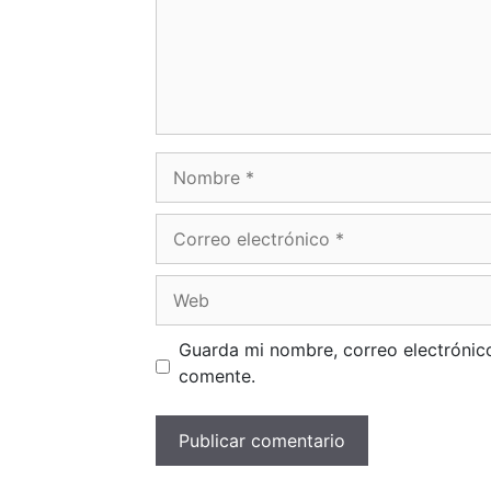
Nombre
Correo
electrónico
Web
Guarda mi nombre, correo electrónic
comente.