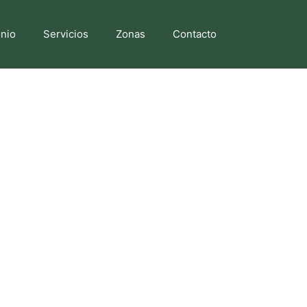
nio
Servicios
Zonas
Contacto