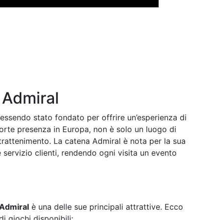
 Admiral
, essendo stato fondato per offrire un’esperienza di
orte presenza in Europa, non è solo un luogo di
trattenimento. La catena Admiral è nota per la sua
e servizio clienti, rendendo ogni visita un evento
 Admiral
è una delle sue principali attrattive. Ecco
 giochi disponibili: