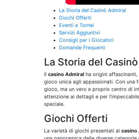
La Storia del Casinò Admiral
Giochi Offerti
Eventi e Tornei
Servizi Aggiuntivi
Consigli per i Giocatori
Domande Frequenti
La Storia del Casinò
Il
casino Admiral
ha origini affascinanti
gioco unica agli appassionati. Con una f
gioco, ma un vero e proprio centro di in
attenzione ai dettagli e per l’impeccabil
speciale.
Giochi Offerti
La varietà di giochi presentati al
casino
una panoramica delle diverse categorie di