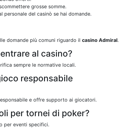
di scommettere grosse somme.
al personale del casinò se hai domande.
elle domande più comuni riguardo il
casino Admiral
.
 entrare al casino?
erifica sempre le normative locali.
gioco responsabile
esponsabile e offre supporto ai giocatori.
li per tornei di poker?
o per eventi specifici.