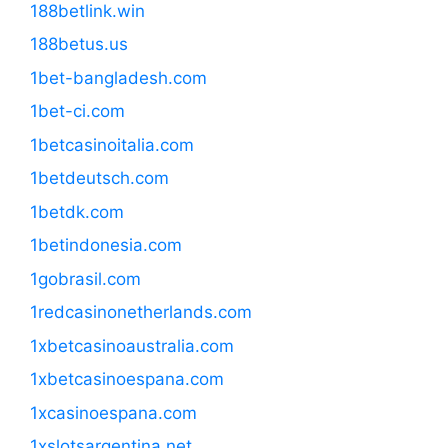
188betlink.win
188betus.us
1bet-bangladesh.com
1bet-ci.com
1betcasinoitalia.com
1betdeutsch.com
1betdk.com
1betindonesia.com
1gobrasil.com
1redcasinonetherlands.com
1xbetcasinoaustralia.com
1xbetcasinoespana.com
1xcasinoespana.com
1xslotsargentina.net