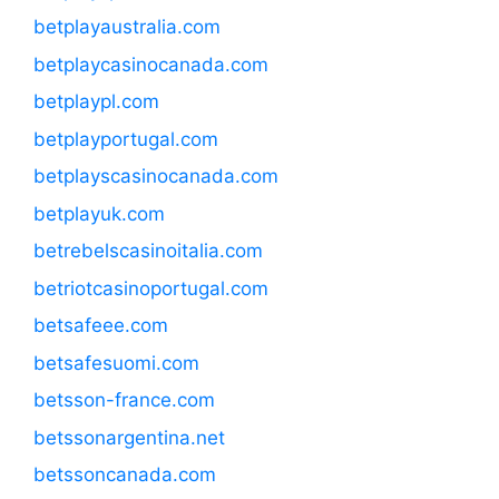
betplayaustralia.com
betplaycasinocanada.com
betplaypl.com
betplayportugal.com
betplayscasinocanada.com
betplayuk.com
betrebelscasinoitalia.com
betriotcasinoportugal.com
betsafeee.com
betsafesuomi.com
betsson-france.com
betssonargentina.net
betssoncanada.com