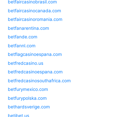
betfaircasinobrasil.com
betfaircasinocanada.com
betfaircasinoromania.com
betfanarentina.com
betfande.com
betfannl.com
betflagcasinoespana.com
betfredcasino.us
betfredcasinoespana.com
betfredcasinosouthafrica.com
betfurymexico.com
betfurypolska.com
bethardsverige.com
betibet.us