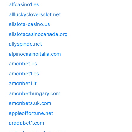
alfcasino1.es
allluckycloversslot.net
allslots-casino.us
allslotscasinocanada.org
allyspinde.net
alpinocasinoitalia.com
amonbet.us
amonbet1.es
amonbet1.it
amonbethungary.com
amonbets.uk.com
appleoffortune.net
aradabet1.com