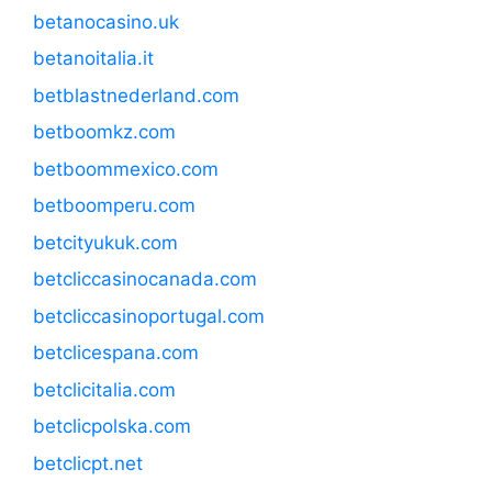
betanocasino.uk
betanoitalia.it
betblastnederland.com
betboomkz.com
betboommexico.com
betboomperu.com
betcityukuk.com
betcliccasinocanada.com
betcliccasinoportugal.com
betclicespana.com
betclicitalia.com
betclicpolska.com
betclicpt.net