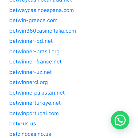
betwaycasinoespana.com
betwin-greece.com
betwin360casinoitalia.com
betwinner-bd.net
betwinner-brasil.org
betwinner-france.net
betwinner-uz.net
betwinnerci.org
betwinnerpakistan.net
betwinnerturkiye.net
betwinportugal.com
betx-us.us
betzinocasino.us