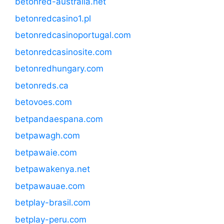
betonred-australia.net
betonredcasino1.pl
betonredcasinoportugal.com
betonredcasinosite.com
betonredhungary.com
betonreds.ca
betovoes.com
betpandaespana.com
betpawagh.com
betpawaie.com
betpawakenya.net
betpawauae.com
betplay-brasil.com
betplay-peru.com