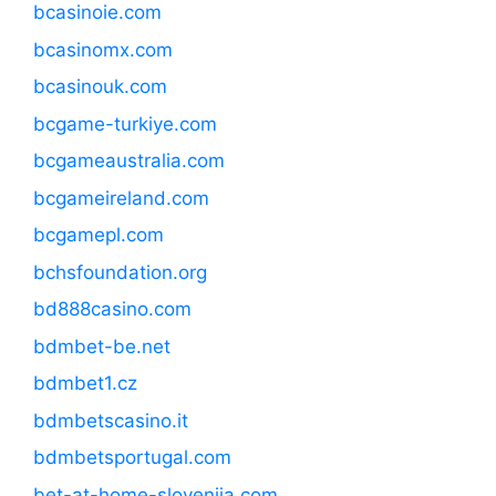
bcasinoie.com
bcasinomx.com
bcasinouk.com
bcgame-turkiye.com
bcgameaustralia.com
bcgameireland.com
bcgamepl.com
bchsfoundation.org
bd888casino.com
bdmbet-be.net
bdmbet1.cz
bdmbetscasino.it
bdmbetsportugal.com
bet-at-home-slovenija.com