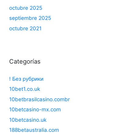
octubre 2025
septiembre 2025
octubre 2021
Categorías
! Без рубрики
10bet1.co.uk
10betbrasilcasino.combr
10betcasino-mx.com
10betcasino.uk
188betaustralia.com