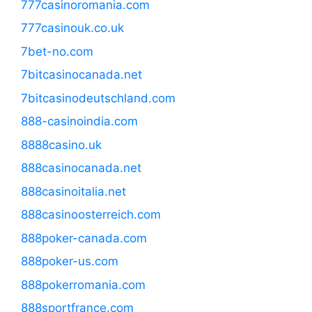
777casinoromania.com
777casinouk.co.uk
7bet-no.com
7bitcasinocanada.net
7bitcasinodeutschland.com
888-casinoindia.com
8888casino.uk
888casinocanada.net
888casinoitalia.net
888casinoosterreich.com
888poker-canada.com
888poker-us.com
888pokerromania.com
888sportfrance.com