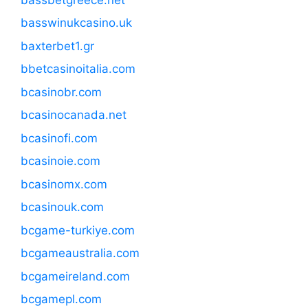
basswinukcasino.uk
baxterbet1.gr
bbetcasinoitalia.com
bcasinobr.com
bcasinocanada.net
bcasinofi.com
bcasinoie.com
bcasinomx.com
bcasinouk.com
bcgame-turkiye.com
bcgameaustralia.com
bcgameireland.com
bcgamepl.com