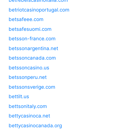
betrebelscasinoitalia.com
betriotcasinoportugal.com
betsafeee.com
betsafesuomi.com
betsson-france.com
betssonargentina.net
betssoncanada.com
betssoncasino.us
betssonperu.net
betssonsverige.com
bettilt.us
bettsonitaly.com
bettycasinoca.net
bettycasinocanada.org