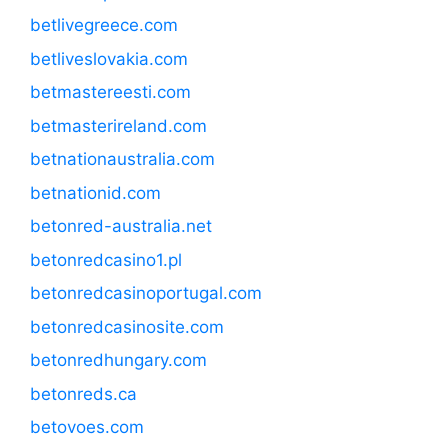
betlivegreece.com
betliveslovakia.com
betmastereesti.com
betmasterireland.com
betnationaustralia.com
betnationid.com
betonred-australia.net
betonredcasino1.pl
betonredcasinoportugal.com
betonredcasinosite.com
betonredhungary.com
betonreds.ca
betovoes.com