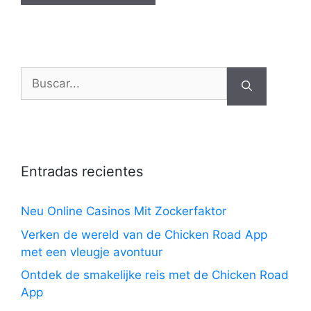
Buscar:
Entradas recientes
Neu Online Casinos Mit Zockerfaktor
Verken de wereld van de Chicken Road App
met een vleugje avontuur
Ontdek de smakelijke reis met de Chicken Road
App