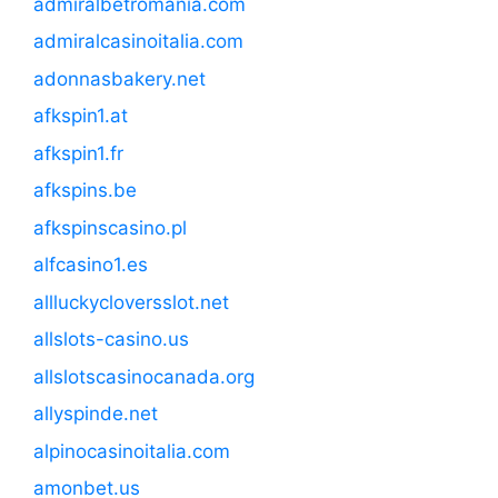
admiralbetromania.com
admiralcasinoitalia.com
adonnasbakery.net
afkspin1.at
afkspin1.fr
afkspins.be
afkspinscasino.pl
alfcasino1.es
allluckycloversslot.net
allslots-casino.us
allslotscasinocanada.org
allyspinde.net
alpinocasinoitalia.com
amonbet.us