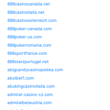
888casinocanada.net
888casinoitalia.net
888casinoosterreich.com
888poker-canada.com
888poker-us.com
888pokerromania.com
888sportfrance.com
888starzportugal.net
abigcandycasinopolska.com
abolbet1.com
abukingcasinoitalia.com
admiral-casino-cz.com
admiralbetaustria.com