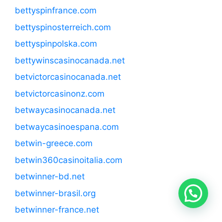
bettyspinfrance.com
bettyspinosterreich.com
bettyspinpolska.com
bettywinscasinocanada.net
betvictorcasinocanada.net
betvictorcasinonz.com
betwaycasinocanada.net
betwaycasinoespana.com
betwin-greece.com
betwin360casinoitalia.com
betwinner-bd.net
betwinner-brasil.org
betwinner-france.net