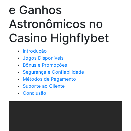
e Ganhos
Astronômicos no
Casino Highflybet
Introdução
Jogos Disponíveis
Bônus e Promoções
Segurança e Confiabilidade
Métodos de Pagamento
Suporte ao Cliente
Conclusão