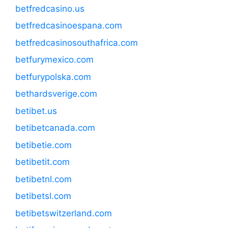
betfredcasino.us
betfredcasinoespana.com
betfredcasinosouthafrica.com
betfurymexico.com
betfurypolska.com
bethardsverige.com
betibet.us
betibetcanada.com
betibetie.com
betibetit.com
betibetnl.com
betibetsl.com
betibetswitzerland.com