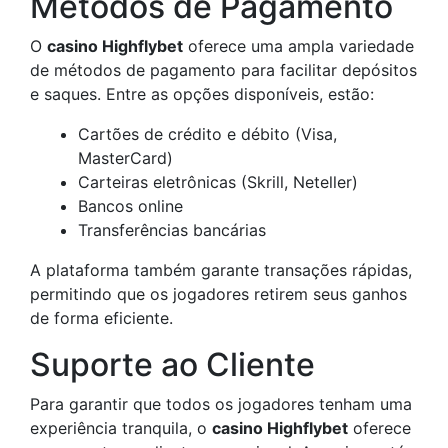
Métodos de Pagamento
O
casino Highflybet
oferece uma ampla variedade
de métodos de pagamento para facilitar depósitos
e saques. Entre as opções disponíveis, estão:
Cartões de crédito e débito (Visa,
MasterCard)
Carteiras eletrônicas (Skrill, Neteller)
Bancos online
Transferências bancárias
A plataforma também garante transações rápidas,
permitindo que os jogadores retirem seus ganhos
de forma eficiente.
Suporte ao Cliente
Para garantir que todos os jogadores tenham uma
experiência tranquila, o
casino Highflybet
oferece