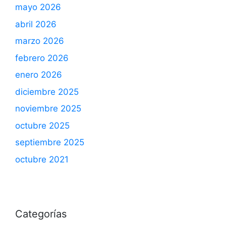
mayo 2026
abril 2026
marzo 2026
febrero 2026
enero 2026
diciembre 2025
noviembre 2025
octubre 2025
septiembre 2025
octubre 2021
Categorías