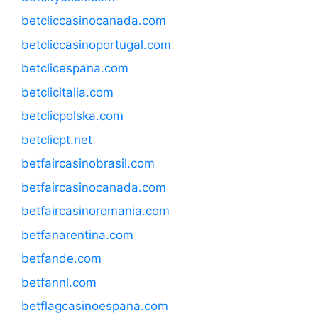
betcliccasinocanada.com
betcliccasinoportugal.com
betclicespana.com
betclicitalia.com
betclicpolska.com
betclicpt.net
betfaircasinobrasil.com
betfaircasinocanada.com
betfaircasinoromania.com
betfanarentina.com
betfande.com
betfannl.com
betflagcasinoespana.com