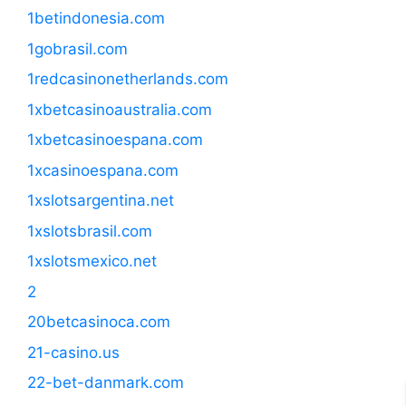
1betindonesia.com
1gobrasil.com
1redcasinonetherlands.com
1xbetcasinoaustralia.com
1xbetcasinoespana.com
1xcasinoespana.com
1xslotsargentina.net
1xslotsbrasil.com
1xslotsmexico.net
2
20betcasinoca.com
21-casino.us
22-bet-danmark.com