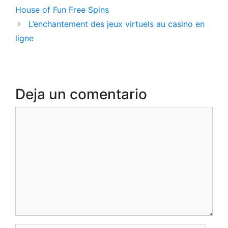
House of Fun Free Spins
L’enchantement des jeux virtuels au casino en
ligne
Deja un comentario
Comentario