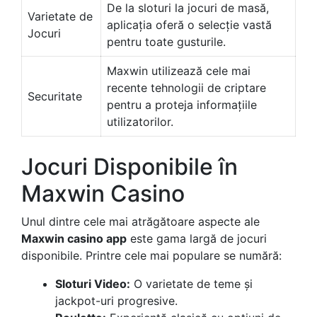
De la sloturi la jocuri de masă,
Varietate de
aplicația oferă o selecție vastă
Jocuri
pentru toate gusturile.
Maxwin utilizează cele mai
recente tehnologii de criptare
Securitate
pentru a proteja informațiile
utilizatorilor.
Jocuri Disponibile în
Maxwin Casino
Unul dintre cele mai atrăgătoare aspecte ale
Maxwin casino app
este gama largă de jocuri
disponibile. Printre cele mai populare se numără:
Sloturi Video:
O varietate de teme și
jackpot-uri progresive.