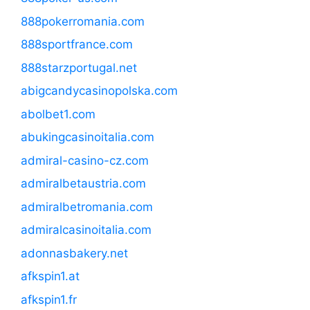
888pokerromania.com
888sportfrance.com
888starzportugal.net
abigcandycasinopolska.com
abolbet1.com
abukingcasinoitalia.com
admiral-casino-cz.com
admiralbetaustria.com
admiralbetromania.com
admiralcasinoitalia.com
adonnasbakery.net
afkspin1.at
afkspin1.fr