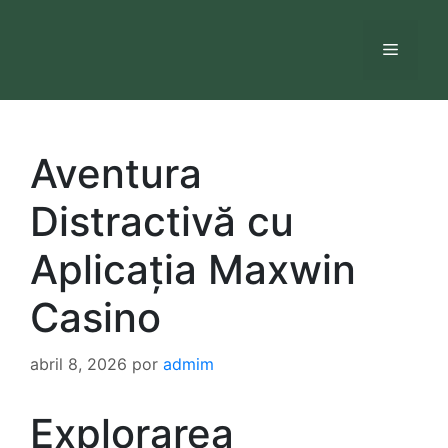
Saltar
al
Menú
contenido
Aventura
Distractivă cu
Aplicația Maxwin
Casino
abril 8, 2026
por
admim
Explorarea