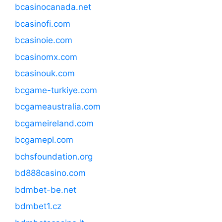
bcasinocanada.net
bcasinofi.com
bcasinoie.com
bcasinomx.com
bcasinouk.com
bcgame-turkiye.com
bcgameaustralia.com
bcgameireland.com
bcgamepl.com
bchsfoundation.org
bd888casino.com
bdmbet-be.net
bdmbet1.cz