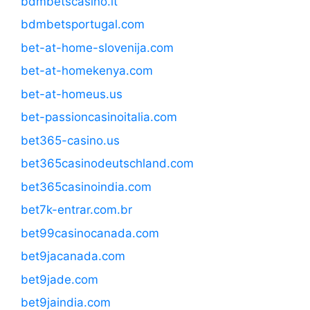
bdmbetscasino.it
bdmbetsportugal.com
bet-at-home-slovenija.com
bet-at-homekenya.com
bet-at-homeus.us
bet-passioncasinoitalia.com
bet365-casino.us
bet365casinodeutschland.com
bet365casinoindia.com
bet7k-entrar.com.br
bet99casinocanada.com
bet9jacanada.com
bet9jade.com
bet9jaindia.com