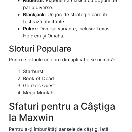
Roulette:
Experiență clasică cu opțiuni de
pariu diverse.
Blackjack:
Un joc de strategie care îți
testează abilitățile.
Poker:
Diverse variante, inclusiv Texas
Hold’em și Omaha.
Sloturi Populare
Printre sloturile celebre din aplicație se numără:
Starburst
Book of Dead
Gonzo’s Quest
Mega Moolah
Sfaturi pentru a Câștiga
la Maxwin
Pentru a-ți îmbunătăți șansele de câștig, iată