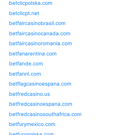
betclicpolska.com
betclicpt.net
betfaircasinobrasil.com
betfaircasinocanada.com
betfaircasinoromania.com
betfanarentina.com
betfande.com
betfannl.com
betflagcasinoespana.com
betfredcasino.us
betfredcasinoespana.com
betfredcasinosouthafrica.com
betfurymexico.com
betfurypolska.com