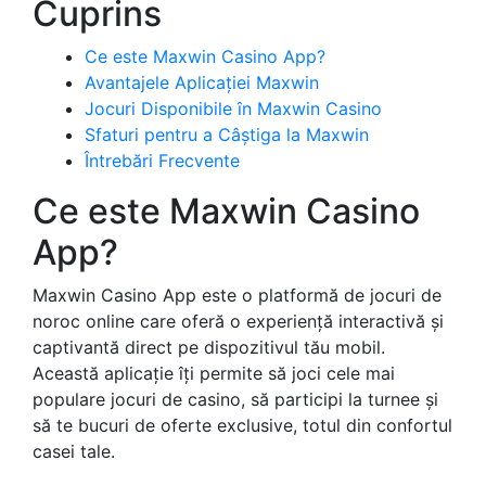
Cuprins
Ce este Maxwin Casino App?
Avantajele Aplicației Maxwin
Jocuri Disponibile în Maxwin Casino
Sfaturi pentru a Câștiga la Maxwin
Întrebări Frecvente
Ce este Maxwin Casino
App?
Maxwin Casino App este o platformă de jocuri de
noroc online care oferă o experiență interactivă și
captivantă direct pe dispozitivul tău mobil.
Această aplicație îți permite să joci cele mai
populare jocuri de casino, să participi la turnee și
să te bucuri de oferte exclusive, totul din confortul
casei tale.