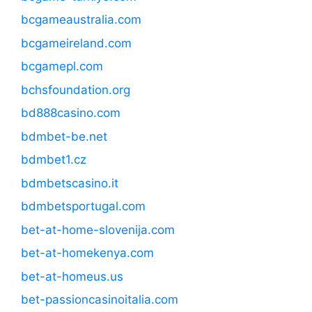
bcgameaustralia.com
bcgameireland.com
bcgamepl.com
bchsfoundation.org
bd888casino.com
bdmbet-be.net
bdmbet1.cz
bdmbetscasino.it
bdmbetsportugal.com
bet-at-home-slovenija.com
bet-at-homekenya.com
bet-at-homeus.us
bet-passioncasinoitalia.com