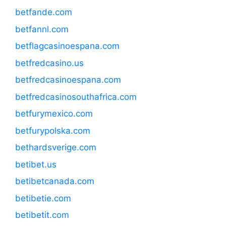
betfande.com
betfannl.com
betflagcasinoespana.com
betfredcasino.us
betfredcasinoespana.com
betfredcasinosouthafrica.com
betfurymexico.com
betfurypolska.com
bethardsverige.com
betibet.us
betibetcanada.com
betibetie.com
betibetit.com