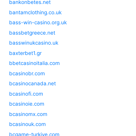
bankonbetes.net
bantamclothing.co.uk
bass-win-casino.org.uk
bassbetgreece.net
basswinukcasino.uk
baxterbet1.gr
bbetcasinoitalia.com
bcasinobr.com
bcasinocanada.net
bcasinofi.com
bcasinoie.com
bcasinomx.com
bcasinouk.com
bcgame-turkiye.com