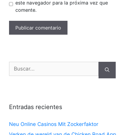
este navegador para la próxima vez que
comente.
Buscar:
Entradas recientes
Neu Online Casinos Mit Zockerfaktor
Verken de wereld van de Chicken Road App