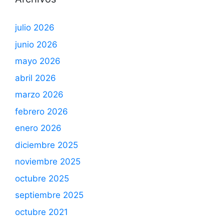
julio 2026
junio 2026
mayo 2026
abril 2026
marzo 2026
febrero 2026
enero 2026
diciembre 2025
noviembre 2025
octubre 2025
septiembre 2025
octubre 2021