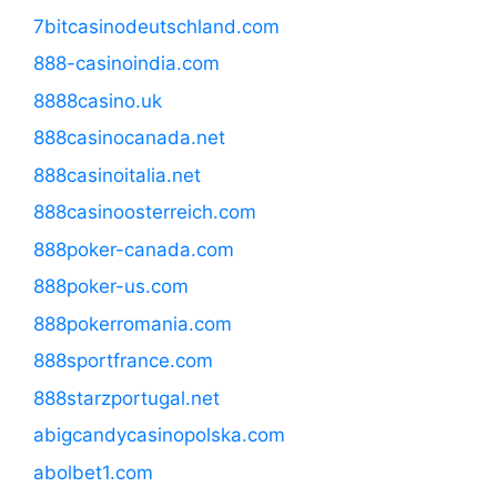
7bitcasinodeutschland.com
888-casinoindia.com
8888casino.uk
888casinocanada.net
888casinoitalia.net
888casinoosterreich.com
888poker-canada.com
888poker-us.com
888pokerromania.com
888sportfrance.com
888starzportugal.net
abigcandycasinopolska.com
abolbet1.com