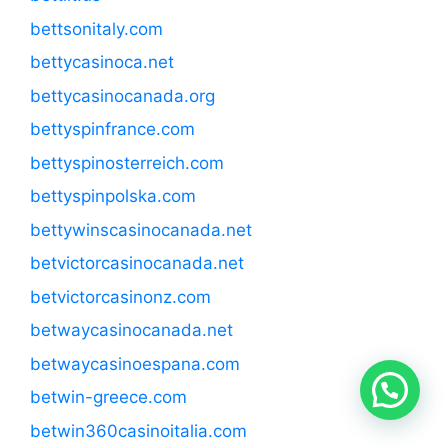
bettsonitaly.com
bettycasinoca.net
bettycasinocanada.org
bettyspinfrance.com
bettyspinosterreich.com
bettyspinpolska.com
bettywinscasinocanada.net
betvictorcasinocanada.net
betvictorcasinonz.com
betwaycasinocanada.net
betwaycasinoespana.com
betwin-greece.com
betwin360casinoitalia.com