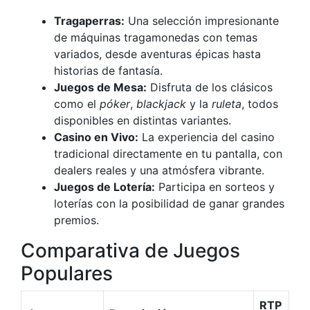
Tragaperras:
Una selección impresionante
de máquinas tragamonedas con temas
variados, desde aventuras épicas hasta
historias de fantasía.
Juegos de Mesa:
Disfruta de los clásicos
como el
póker
,
blackjack
y la
ruleta
, todos
disponibles en distintas variantes.
Casino en Vivo:
La experiencia del casino
tradicional directamente en tu pantalla, con
dealers reales y una atmósfera vibrante.
Juegos de Lotería:
Participa en sorteos y
loterías con la posibilidad de ganar grandes
premios.
Comparativa de Juegos
Populares
RTP