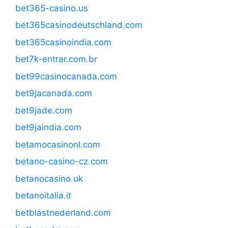
bet365-casino.us
bet365casinodeutschland.com
bet365casinoindia.com
bet7k-entrar.com.br
bet99casinocanada.com
bet9jacanada.com
bet9jade.com
bet9jaindia.com
betamocasinonl.com
betano-casino-cz.com
betanocasino.uk
betanoitalia.it
betblastnederland.com