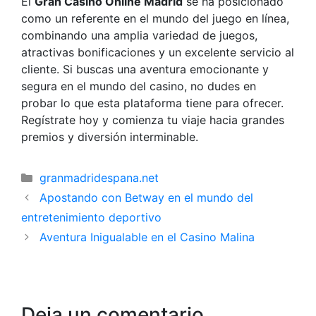
El
Gran Casino Online Madrid
se ha posicionado
como un referente en el mundo del juego en línea,
combinando una amplia variedad de juegos,
atractivas bonificaciones y un excelente servicio al
cliente. Si buscas una aventura emocionante y
segura en el mundo del casino, no dudes en
probar lo que esta plataforma tiene para ofrecer.
Regístrate hoy y comienza tu viaje hacia grandes
premios y diversión interminable.
Categorías
granmadridespana.net
Apostando con Betway en el mundo del
entretenimiento deportivo
Aventura Inigualable en el Casino Malina
Deja un comentario