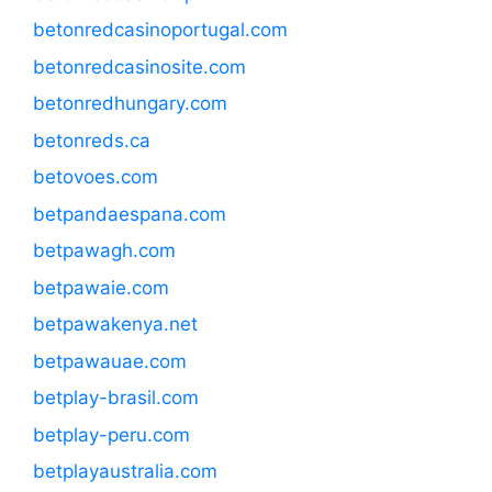
betonredcasinoportugal.com
betonredcasinosite.com
betonredhungary.com
betonreds.ca
betovoes.com
betpandaespana.com
betpawagh.com
betpawaie.com
betpawakenya.net
betpawauae.com
betplay-brasil.com
betplay-peru.com
betplayaustralia.com