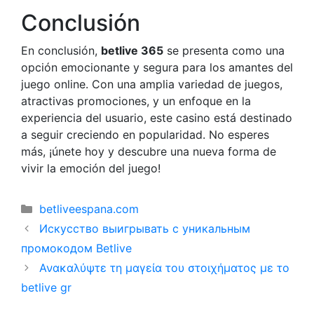
Conclusión
En conclusión,
betlive 365
se presenta como una
opción emocionante y segura para los amantes del
juego online. Con una amplia variedad de juegos,
atractivas promociones, y un enfoque en la
experiencia del usuario, este casino está destinado
a seguir creciendo en popularidad. No esperes
más, ¡únete hoy y descubre una nueva forma de
vivir la emoción del juego!
Categorías
betliveespana.com
Искусство выигрывать с уникальным
промокодом Betlive
Ανακαλύψτε τη μαγεία του στοιχήματος με το
betlive gr