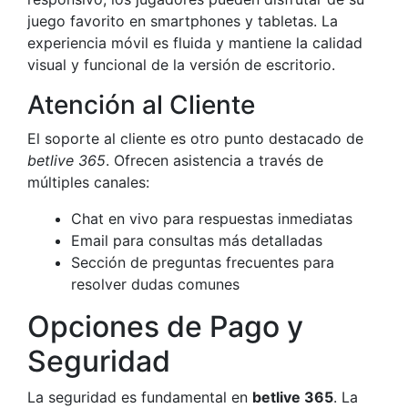
juego favorito en smartphones y tabletas. La
experiencia móvil es fluida y mantiene la calidad
visual y funcional de la versión de escritorio.
Atención al Cliente
El soporte al cliente es otro punto destacado de
betlive 365
. Ofrecen asistencia a través de
múltiples canales:
Chat en vivo para respuestas inmediatas
Email para consultas más detalladas
Sección de preguntas frecuentes para
resolver dudas comunes
Opciones de Pago y
Seguridad
La seguridad es fundamental en
betlive 365
. La