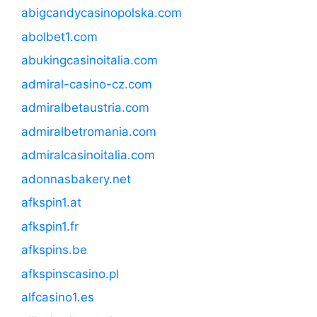
abigcandycasinopolska.com
abolbet1.com
abukingcasinoitalia.com
admiral-casino-cz.com
admiralbetaustria.com
admiralbetromania.com
admiralcasinoitalia.com
adonnasbakery.net
afkspin1.at
afkspin1.fr
afkspins.be
afkspinscasino.pl
alfcasino1.es