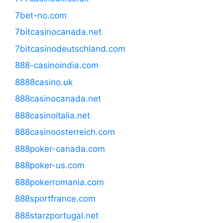
7bet-no.com
7bitcasinocanada.net
7bitcasinodeutschland.com
888-casinoindia.com
8888casino.uk
888casinocanada.net
888casinoitalia.net
888casinoosterreich.com
888poker-canada.com
888poker-us.com
888pokerromania.com
888sportfrance.com
888starzportugal.net