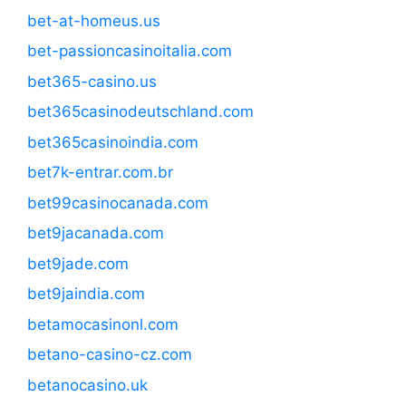
bet-at-homeus.us
bet-passioncasinoitalia.com
bet365-casino.us
bet365casinodeutschland.com
bet365casinoindia.com
bet7k-entrar.com.br
bet99casinocanada.com
bet9jacanada.com
bet9jade.com
bet9jaindia.com
betamocasinonl.com
betano-casino-cz.com
betanocasino.uk