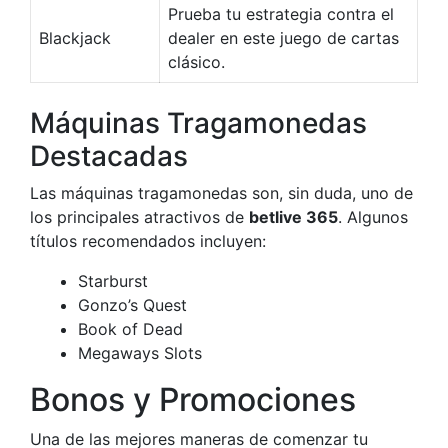
Prueba tu estrategia contra el
Blackjack
dealer en este juego de cartas
clásico.
Máquinas Tragamonedas
Destacadas
Las máquinas tragamonedas son, sin duda, uno de
los principales atractivos de
betlive 365
. Algunos
títulos recomendados incluyen:
Starburst
Gonzo’s Quest
Book of Dead
Megaways Slots
Bonos y Promociones
Una de las mejores maneras de comenzar tu