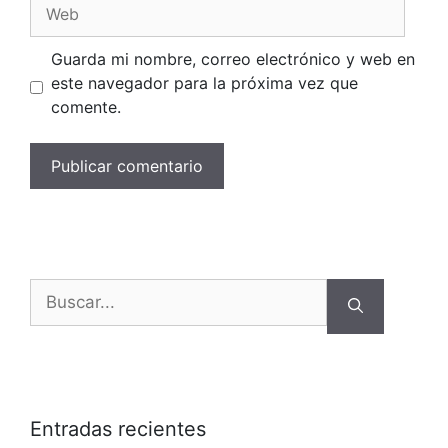
Web
Guarda mi nombre, correo electrónico y web en
este navegador para la próxima vez que
comente.
Buscar:
Entradas recientes