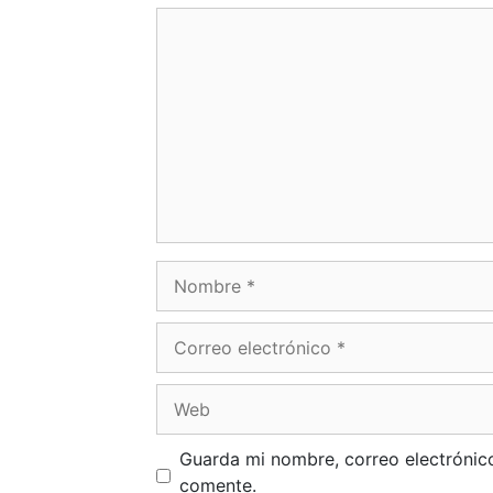
Comentario
Nombre
Correo
electrónico
Web
Guarda mi nombre, correo electrónic
comente.