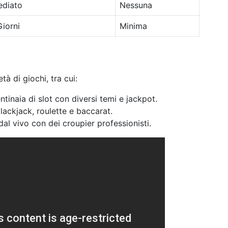
diato
Nessuna
Giorni
Minima
tà di giochi, tra cui:
tinaia di slot con diversi temi e jackpot.
ackjack, roulette e baccarat.
al vivo con dei croupier professionisti.