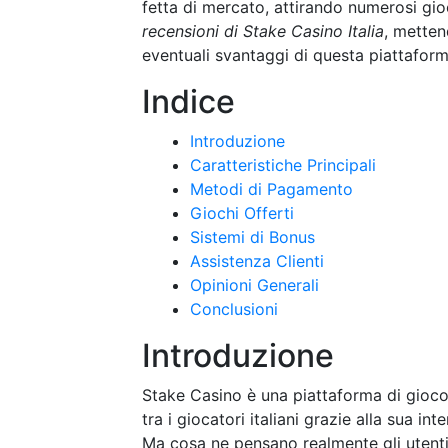
fetta di mercato, attirando numerosi gioc
recensioni di Stake Casino Italia
, mettend
eventuali svantaggi di questa piattaform
Indice
Introduzione
Caratteristiche Principali
Metodi di Pagamento
Giochi Offerti
Sistemi di Bonus
Assistenza Clienti
Opinioni Generali
Conclusioni
Introduzione
Stake Casino è una piattaforma di gioc
tra i giocatori italiani grazie alla sua in
Ma cosa ne pensano realmente gli utenti?