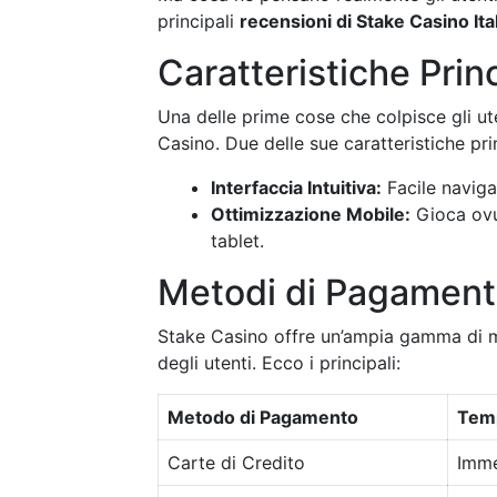
principali
recensioni di Stake Casino Ita
Caratteristiche Princ
Una delle prime cose che colpisce gli ute
Casino. Due delle sue caratteristiche pri
Interfaccia Intuitiva:
Facile navigaz
Ottimizzazione Mobile:
Gioca ovu
tablet.
Metodi di Pagamen
Stake Casino offre un’ampia gamma di me
degli utenti. Ecco i principali:
Metodo di Pagamento
Temp
Carte di Credito
Imme