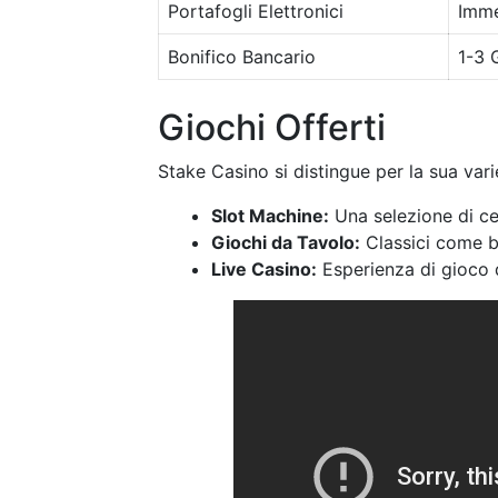
Portafogli Elettronici
Imme
Bonifico Bancario
1-3 
Giochi Offerti
Stake Casino si distingue per la sua varie
Slot Machine:
Una selezione di cen
Giochi da Tavolo:
Classici come bl
Live Casino:
Esperienza di gioco d