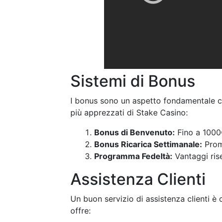
Sistemi di Bonus
I bonus sono un aspetto fondamentale ch
più apprezzati di Stake Casino:
Bonus di Benvenuto:
Fino a 1000
Bonus Ricarica Settimanale:
Promo
Programma Fedeltà:
Vantaggi rise
Assistenza Clienti
Un buon servizio di assistenza clienti è 
offre: