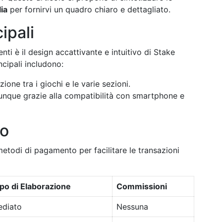
lia
per fornirvi un quadro chiaro e dettagliato.
ipali
nti è il design accattivante e intuitivo di Stake
ncipali includono:
ione tra i giochi e le varie sezioni.
nque grazie alla compatibilità con smartphone e
to
todi di pagamento per facilitare le transazioni
o di Elaborazione
Commissioni
diato
Nessuna