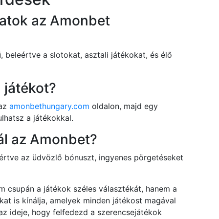
zhatok az Amonbet
beleértve a slotokat, asztali játékokat, és élő
 játékot?
 az
amonbethungary.com
oldalon, majd egy
lhatsz a játékokkal.
ál az Amonbet?
értve az üdvözlő bónuszt, ingyenes pörgetéseket
 csupán a játékok széles választékát, hanem a
at is kínálja, amelyek minden játékost magával
az ideje, hogy felfedezd a szerencsejátékok