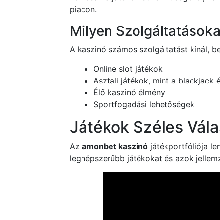
piacon.
Milyen Szolgáltatásoka
A kaszinó számos szolgáltatást kínál, be
Online slot játékok
Asztali játékok, mint a blackjack 
Élő kaszinó élmény
Sportfogadási lehetőségek
Játékok Széles Vál
Az
amonbet kaszinó
játékportfóliója l
legnépszerűbb játékokat és azok jellemz