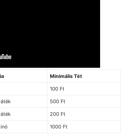
ia
Minimális Tét
100 Ft
Játék
500 Ft
Játék
200 Ft
zinó
1000 Ft