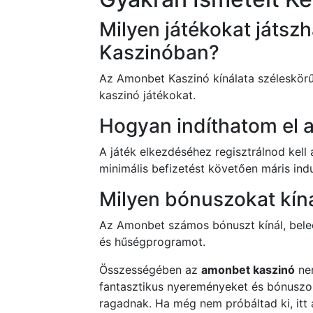
Milyen játékokat játs
Kaszinóban?
Az Amonbet Kaszinó kínálata széleskörű, 
kaszinó játékokat.
Hogyan indíthatom el a
A játék elkezdéséhez regisztrálnod kell
minimális befizetést követően máris indu
Milyen bónuszokat kín
Az Amonbet számos bónuszt kínál, bele
és hűségprogramot.
Összességében az
amonbet kaszinó
nem
fantasztikus nyereményeket és bónuszok
ragadnak. Ha még nem próbáltad ki, itt 