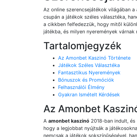
Az online szerencsejátékok világában a
csupán a játékok széles választéka, ha
a cikkben felfedezzük, hogy mitől külö
játékba, és milyen nyeremények várnak 
Tartalomjegyzék
Az Amonbet Kaszinó Története
Játékok Széles Választéka
Fantasztikus Nyeremények
Bónuszok és Promóciók
Felhasználói Élmény
Gyakran Ismételt Kérdések
Az Amonbet Kaszinó
A
amonbet kaszinó
2018-ban indult, és 
hogy a legjobbat nyújtsák a játékosoknak
nemcsak a játékok sokszínűségével, han