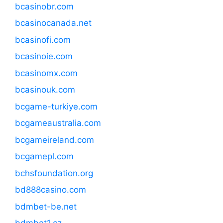
bcasinobr.com
bcasinocanada.net
bcasinofi.com
bcasinoie.com
bcasinomx.com
bcasinouk.com
bcgame-turkiye.com
bcgameaustralia.com
bcgameireland.com
bcgamepl.com
bchsfoundation.org
bd888casino.com
bdmbet-be.net