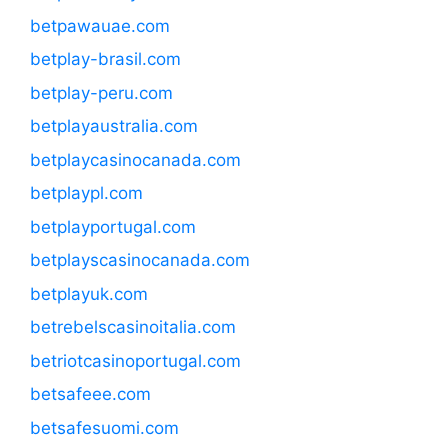
betpawauae.com
betplay-brasil.com
betplay-peru.com
betplayaustralia.com
betplaycasinocanada.com
betplaypl.com
betplayportugal.com
betplayscasinocanada.com
betplayuk.com
betrebelscasinoitalia.com
betriotcasinoportugal.com
betsafeee.com
betsafesuomi.com