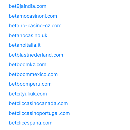
bet9jaindia.com
betamocasinonl.com
betano-casino-cz.com
betanocasino.uk
betanoitalia.it
betblastnederland.com
betboomkz.com
betboommexico.com
betboomperu.com
betcityukuk.com
betcliccasinocanada.com
betcliccasinoportugal.com
betclicespana.com