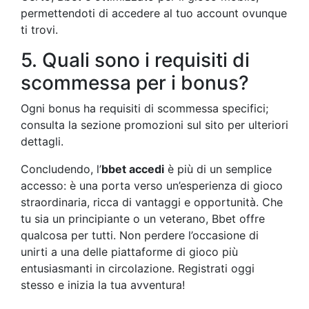
permettendoti di accedere al tuo account ovunque
ti trovi.
5. Quali sono i requisiti di
scommessa per i bonus?
Ogni bonus ha requisiti di scommessa specifici;
consulta la sezione promozioni sul sito per ulteriori
dettagli.
Concludendo, l’
bbet accedi
è più di un semplice
accesso: è una porta verso un’esperienza di gioco
straordinaria, ricca di vantaggi e opportunità. Che
tu sia un principiante o un veterano, Bbet offre
qualcosa per tutti. Non perdere l’occasione di
unirti a una delle piattaforme di gioco più
entusiasmanti in circolazione. Registrati oggi
stesso e inizia la tua avventura!