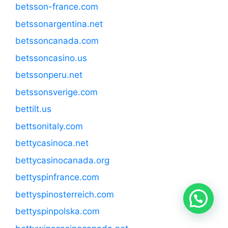
betsson-france.com
betssonargentina.net
betssoncanada.com
betssoncasino.us
betssonperu.net
betssonsverige.com
bettilt.us
bettsonitaly.com
bettycasinoca.net
bettycasinocanada.org
bettyspinfrance.com
bettyspinosterreich.com
bettyspinpolska.com