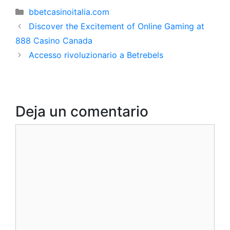
Categorías
bbetcasinoitalia.com
Discover the Excitement of Online Gaming at
888 Casino Canada
Accesso rivoluzionario a Betrebels
Deja un comentario
Comentario