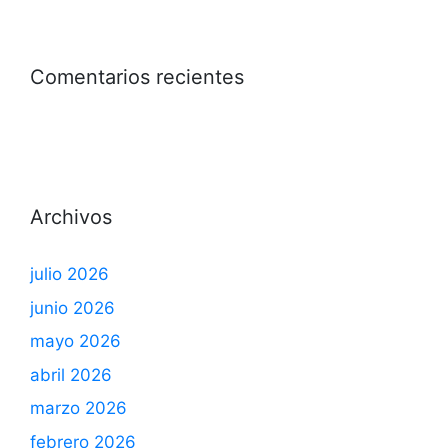
Comentarios recientes
Archivos
julio 2026
junio 2026
mayo 2026
abril 2026
marzo 2026
febrero 2026