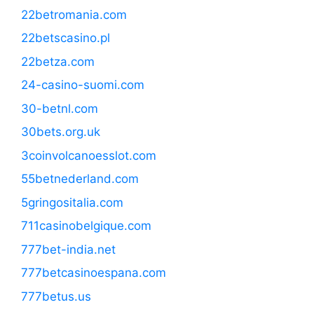
22betromania.com
22betscasino.pl
22betza.com
24-casino-suomi.com
30-betnl.com
30bets.org.uk
3coinvolcanoesslot.com
55betnederland.com
5gringositalia.com
711casinobelgique.com
777bet-india.net
777betcasinoespana.com
777betus.us