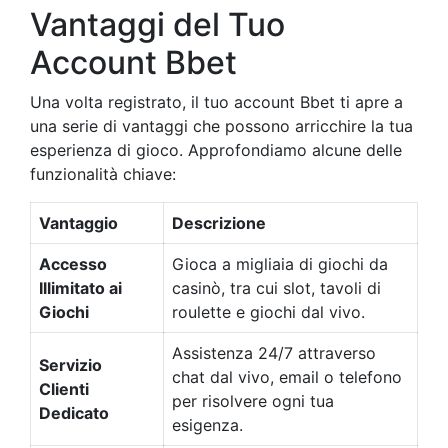
Vantaggi del Tuo
Account Bbet
Una volta registrato, il tuo account Bbet ti apre a
una serie di vantaggi che possono arricchire la tua
esperienza di gioco. Approfondiamo alcune delle
funzionalità chiave:
Vantaggio
Descrizione
Accesso
Gioca a migliaia di giochi da
Illimitato ai
casinò, tra cui slot, tavoli di
Giochi
roulette e giochi dal vivo.
Assistenza 24/7 attraverso
Servizio
chat dal vivo, email o telefono
Clienti
per risolvere ogni tua
Dedicato
esigenza.