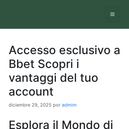
Saltar
al
Menú
contenido
Accesso esclusivo a
Bbet Scopri i
vantaggi del tuo
account
diciembre 29, 2025
por
admim
Esplora il Mondo di