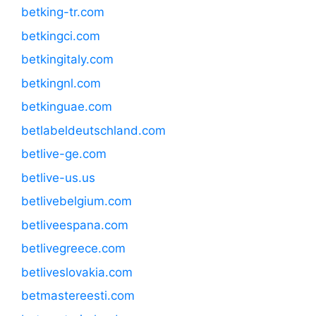
betking-tr.com
betkingci.com
betkingitaly.com
betkingnl.com
betkinguae.com
betlabeldeutschland.com
betlive-ge.com
betlive-us.us
betlivebelgium.com
betliveespana.com
betlivegreece.com
betliveslovakia.com
betmastereesti.com