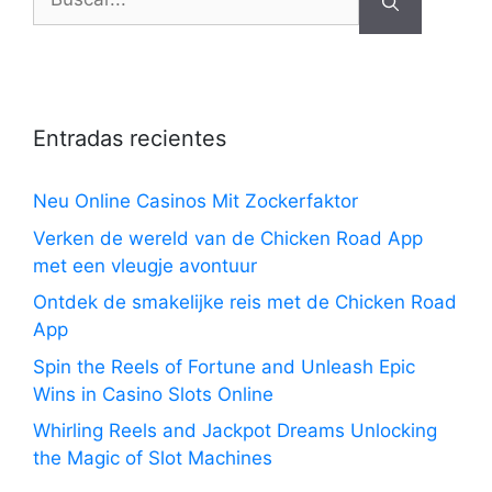
Entradas recientes
Neu Online Casinos Mit Zockerfaktor
Verken de wereld van de Chicken Road App
met een vleugje avontuur
Ontdek de smakelijke reis met de Chicken Road
App
Spin the Reels of Fortune and Unleash Epic
Wins in Casino Slots Online
Whirling Reels and Jackpot Dreams Unlocking
the Magic of Slot Machines