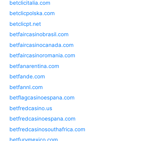
betclicitalia.com
betclicpolska.com
betclicpt.net
betfaircasinobrasil.com
betfaircasinocanada.com
betfaircasinoromania.com
betfanarentina.com
betfande.com
betfannl.com
betflagcasinoespana.com
betfredcasino.us
betfredcasinoespana.com
betfredcasinosouthafrica.com
betfurymexico.com