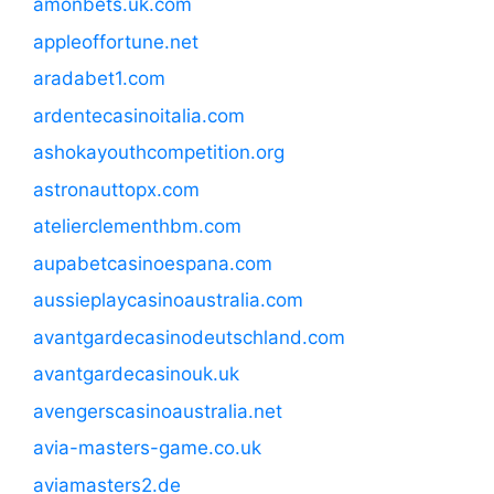
amonbets.uk.com
appleoffortune.net
aradabet1.com
ardentecasinoitalia.com
ashokayouthcompetition.org
astronauttopx.com
atelierclementhbm.com
aupabetcasinoespana.com
aussieplaycasinoaustralia.com
avantgardecasinodeutschland.com
avantgardecasinouk.uk
avengerscasinoaustralia.net
avia-masters-game.co.uk
aviamasters2.de