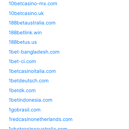
10betcasino-mx.com
10betcasino.uk
188betaustralia.com
188betlink.win
188betus.us
1bet-bangladesh.com
1bet-ci.com
1betcasinoitalia.com
1betdeutsch.com
1betdk.com
1betindonesia.com
1gobrasil.com
1redcasinonetherlands.com
1xbetcasinoaustralia.com