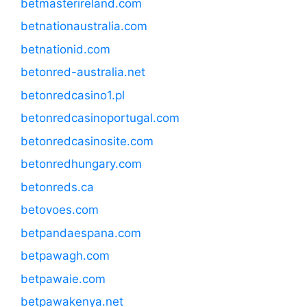
betmasterireland.com
betnationaustralia.com
betnationid.com
betonred-australia.net
betonredcasino1.pl
betonredcasinoportugal.com
betonredcasinosite.com
betonredhungary.com
betonreds.ca
betovoes.com
betpandaespana.com
betpawagh.com
betpawaie.com
betpawakenya.net