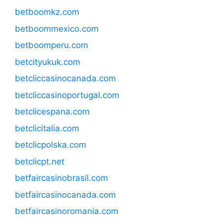
betboomkz.com
betboommexico.com
betboomperu.com
betcityukuk.com
betcliccasinocanada.com
betcliccasinoportugal.com
betclicespana.com
betclicitalia.com
betclicpolska.com
betclicpt.net
betfaircasinobrasil.com
betfaircasinocanada.com
betfaircasinoromania.com