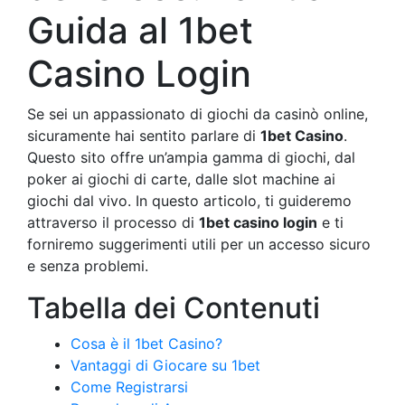
Guida al 1bet
Casino Login
Se sei un appassionato di giochi da casinò online,
sicuramente hai sentito parlare di
1bet Casino
.
Questo sito offre un’ampia gamma di giochi, dal
poker ai giochi di carte, dalle slot machine ai
giochi dal vivo. In questo articolo, ti guideremo
attraverso il processo di
1bet casino login
e ti
forniremo suggerimenti utili per un accesso sicuro
e senza problemi.
Tabella dei Contenuti
Cosa è il 1bet Casino?
Vantaggi di Giocare su 1bet
Come Registrarsi