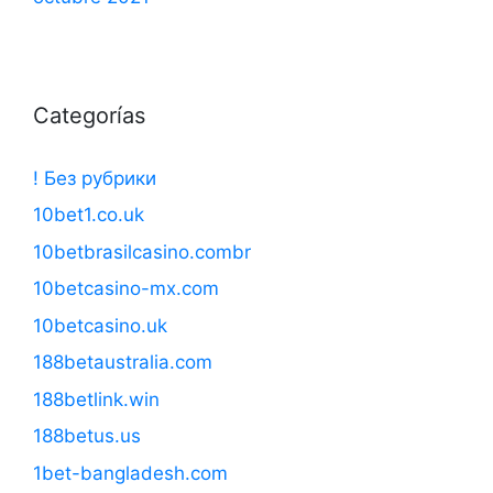
Categorías
! Без рубрики
10bet1.co.uk
10betbrasilcasino.combr
10betcasino-mx.com
10betcasino.uk
188betaustralia.com
188betlink.win
188betus.us
1bet-bangladesh.com