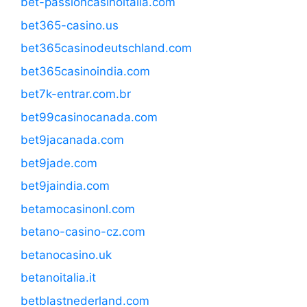
bet-passioncasinoitalia.com
bet365-casino.us
bet365casinodeutschland.com
bet365casinoindia.com
bet7k-entrar.com.br
bet99casinocanada.com
bet9jacanada.com
bet9jade.com
bet9jaindia.com
betamocasinonl.com
betano-casino-cz.com
betanocasino.uk
betanoitalia.it
betblastnederland.com