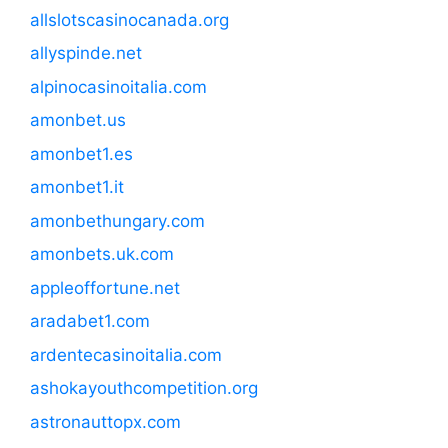
allslotscasinocanada.org
allyspinde.net
alpinocasinoitalia.com
amonbet.us
amonbet1.es
amonbet1.it
amonbethungary.com
amonbets.uk.com
appleoffortune.net
aradabet1.com
ardentecasinoitalia.com
ashokayouthcompetition.org
astronauttopx.com