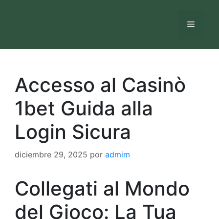
Saltar
al
Menú
contenido
Accesso al Casinò
1bet Guida alla
Login Sicura
diciembre 29, 2025
por
admim
Collegati al Mondo
del Gioco: La Tua