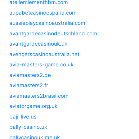
atelierclementhbm.com
aupabetcasinoespana.com
aussieplaycasinoaustralia.com
avantgardecasinodeutschland.com
avantgardecasinouk.uk
avengerscasinoaustralia.net
avia-masters-game.co.uk
aviamasters2.de
aviamasters2.fr
aviamasters2brasil.com
aviatorgame.org.uk
baji-live.us
bally-casino.uk
ballycasinouk.me.uk