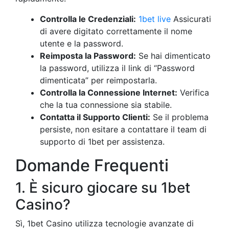
Controlla le Credenziali:
1bet live
Assicurati
di avere digitato correttamente il nome
utente e la password.
Reimposta la Password:
Se hai dimenticato
la password, utilizza il link di “Password
dimenticata” per reimpostarla.
Controlla la Connessione Internet:
Verifica
che la tua connessione sia stabile.
Contatta il Supporto Clienti:
Se il problema
persiste, non esitare a contattare il team di
supporto di 1bet per assistenza.
Domande Frequenti
1. È sicuro giocare su 1bet
Casino?
Sì, 1bet Casino utilizza tecnologie avanzate di