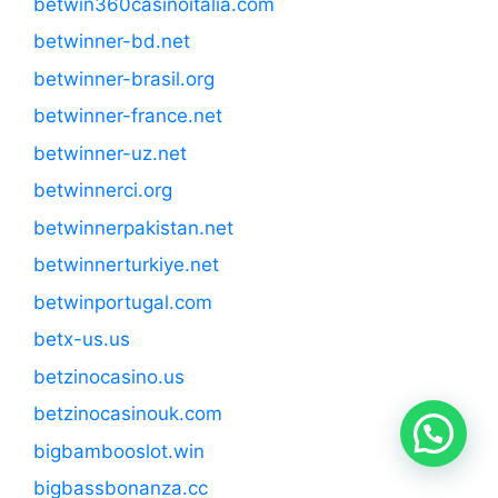
betwin360casinoitalia.com
betwinner-bd.net
betwinner-brasil.org
betwinner-france.net
betwinner-uz.net
betwinnerci.org
betwinnerpakistan.net
betwinnerturkiye.net
betwinportugal.com
betx-us.us
betzinocasino.us
betzinocasinouk.com
bigbambooslot.win
bigbassbonanza.cc