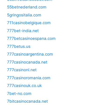
55betnederland.com
5gringositalia.com
711casinobelgique.com
777bet-india.net
777betcasinoespana.com
777betus.us
777casinoargentina.com
777casinocanada.net
777casinonl.net
777casinoromania.com
777casinouk.co.uk
7bet-no.com
7bitcasinocanada.net