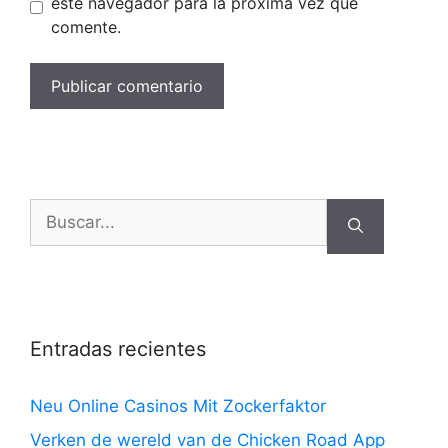
este navegador para la próxima vez que
comente.
Buscar:
Entradas recientes
Neu Online Casinos Mit Zockerfaktor
Verken de wereld van de Chicken Road App