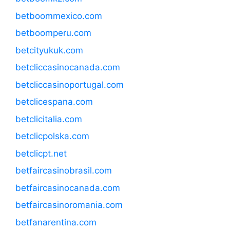
betboommexico.com
betboomperu.com
betcityukuk.com
betcliccasinocanada.com
betcliccasinoportugal.com
betclicespana.com
betclicitalia.com
betclicpolska.com
betclicpt.net
betfaircasinobrasil.com
betfaircasinocanada.com
betfaircasinoromania.com
betfanarentina.com