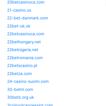
20betcasinoca.com
21-casino.us
22-bet-danmark.com
22bet-uk.uk
22betcasinoca.com
22bethungary.net
22betnigeria.net
22betromania.com
22betscasino.pl
22betza.com
24-casino-suomi.com
30-betnl.com
30bets.org.uk
3coinvolcanoesslot.com