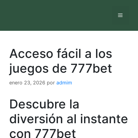
Saltar
al
Menú
contenido
Acceso fácil a los
juegos de 777bet
enero 23, 2026
por
admim
Descubre la
diversión al instante
con 777bet