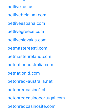
betlive-us.us
betlivebelgium.com
betliveespana.com
betlivegreece.com
betliveslovakia.com
betmastereesti.com
betmasterireland.com
betnationaustralia.com
betnationid.com
betonred-australia.net
betonredcasino1.pl
betonredcasinoportugal.com
betonredcasinosite.com