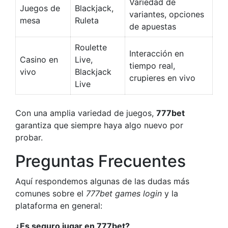
Variedad de
Juegos de
Blackjack,
variantes, opciones
mesa
Ruleta
de apuestas
Roulette
Interacción en
Casino en
Live,
tiempo real,
vivo
Blackjack
crupieres en vivo
Live
Con una amplia variedad de juegos,
777bet
garantiza que siempre haya algo nuevo por
probar.
Preguntas Frecuentes
Aquí respondemos algunas de las dudas más
comunes sobre el
777bet games login
y la
plataforma en general:
¿Es seguro jugar en 777bet?