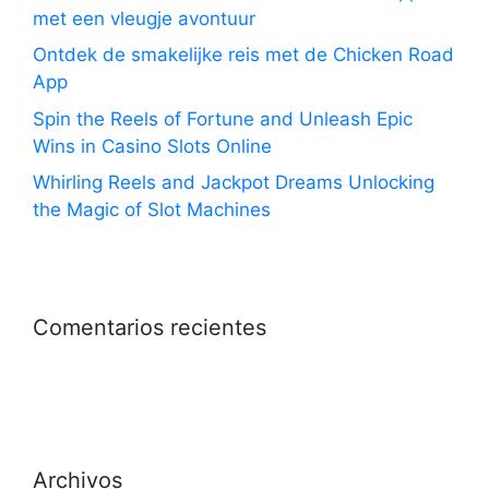
met een vleugje avontuur
Ontdek de smakelijke reis met de Chicken Road
App
Spin the Reels of Fortune and Unleash Epic
Wins in Casino Slots Online
Whirling Reels and Jackpot Dreams Unlocking
the Magic of Slot Machines
Comentarios recientes
Archivos