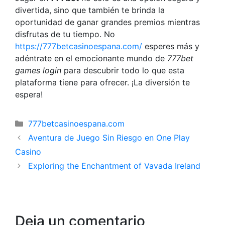
divertida, sino que también te brinda la
oportunidad de ganar grandes premios mientras
disfrutas de tu tiempo. No
https://777betcasinoespana.com/
esperes más y
adéntrate en el emocionante mundo de
777bet
games login
para descubrir todo lo que esta
plataforma tiene para ofrecer. ¡La diversión te
espera!
Categorías
777betcasinoespana.com
Aventura de Juego Sin Riesgo en One Play
Casino
Exploring the Enchantment of Vavada Ireland
Deja un comentario