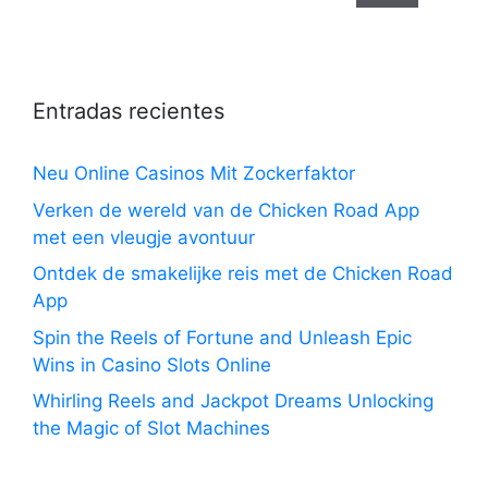
Entradas recientes
Neu Online Casinos Mit Zockerfaktor
Verken de wereld van de Chicken Road App
met een vleugje avontuur
Ontdek de smakelijke reis met de Chicken Road
App
Spin the Reels of Fortune and Unleash Epic
Wins in Casino Slots Online
Whirling Reels and Jackpot Dreams Unlocking
the Magic of Slot Machines