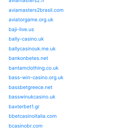
aviamasters2.fr
aviamasters2brasil.com
aviatorgame.org.uk
baji-live.us
bally-casino.uk
ballycasinouk.me.uk
bankonbetes.net
bantamclothing.co.uk
bass-win-casino.org.uk
bassbetgreece.net
basswinukcasino.uk
baxterbet1.gr
bbetcasinoitalia.com
bcasinobr.com