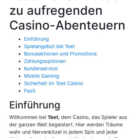
zu aufregenden
Casino-Abenteuern
Einführung
Spielangebot bei 1bet
Bonusaktionen und Promotions
Zahlungsoptionen
Kundenservice
Mobile Gaming
Sicherheit im 1bet Casino
Fazit
Einführung
Willkommen bei
1bet
, dem Casino, das Spieler aus
der ganzen Welt begeistert. Hier werden Träume
wahr und Nervenkitzel in jedem Spin und jeder