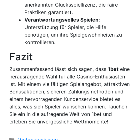
anerkannten Glücksspiellizenz, die faire
Praktiken garantiert.
Verantwortungsvolles Spielen:
Unterstützung für Spieler, die Hilfe
benötigen, um ihre Spielgewohnheiten zu
kontrollieren.
Fazit
Zusammenfassend lässt sich sagen, dass
1bet
eine
herausragende Wahl für alle Casino-Enthusiasten
ist. Mit einem vielfältigen Spielangebot, attraktiven
Bonusaktionen, sicheren Zahlungsmethoden und
einem hervorragenden Kundenservice bietet es
alles, was sich Spieler wünschen können. Tauchen
Sie ein in die aufregende Welt von 1bet und
erleben Sie unvergessliche Wettmomente!
Categorías
1betdeutsch.com