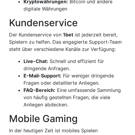
Kryptowährungen:
Bitcoin und andere
digitale Währungen
Kundenservice
Der Kundenservice von
1bet
ist jederzeit bereit,
Spielern zu helfen. Das engagierte Support-Team
steht über verschiedene Kanäle zur Verfügung:
Live-Chat:
Schnell und effizient für
dringende Anfragen.
E-Mail-Support:
Für weniger dringende
Fragen oder detaillierte Anliegen.
FAQ-Bereich:
Eine umfassende Sammlung
von häufig gestellten Fragen, die viele
Anliegen abdecken.
Mobile Gaming
In der heutigen Zeit ist mobiles Spielen