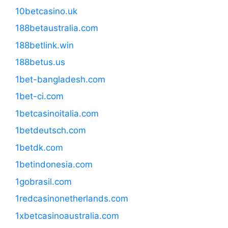
10betcasino.uk
188betaustralia.com
188betlink.win
188betus.us
1bet-bangladesh.com
1bet-ci.com
1betcasinoitalia.com
1betdeutsch.com
1betdk.com
1betindonesia.com
1gobrasil.com
1redcasinonetherlands.com
1xbetcasinoaustralia.com