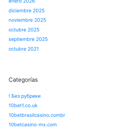
enero 2026
diciembre 2025
noviembre 2025
octubre 2025
septiembre 2025
octubre 2021
Categorías
! Без рубрики
10bet1.co.uk
10betbrasilcasino.combr
10betcasino-mx.com