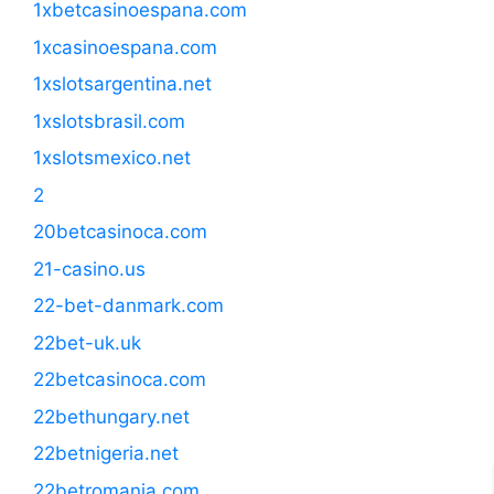
1xbetcasinoespana.com
1xcasinoespana.com
1xslotsargentina.net
1xslotsbrasil.com
1xslotsmexico.net
2
20betcasinoca.com
21-casino.us
22-bet-danmark.com
22bet-uk.uk
22betcasinoca.com
22bethungary.net
22betnigeria.net
22betromania.com