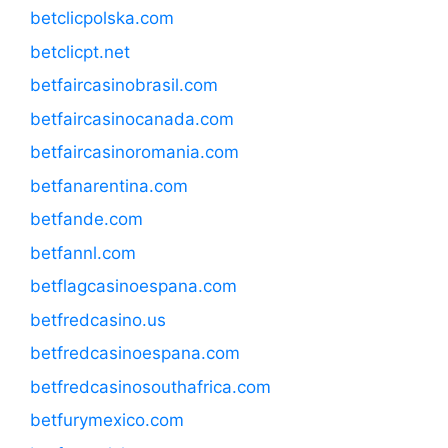
betclicpolska.com
betclicpt.net
betfaircasinobrasil.com
betfaircasinocanada.com
betfaircasinoromania.com
betfanarentina.com
betfande.com
betfannl.com
betflagcasinoespana.com
betfredcasino.us
betfredcasinoespana.com
betfredcasinosouthafrica.com
betfurymexico.com